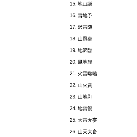
地山謙
雷地予
沢雷随
山風蠱
地沢臨
風地観
火雷噬嗑
山火賁
山地剥
地雷復
天雷无妄
山天大畜