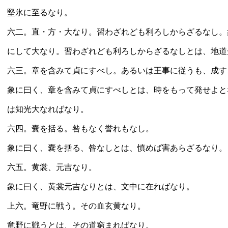
堅氷に至るなり。
六二。直・方・大なり。習わざれども利ろしからざるなし。
にして大なり。習わざれども利ろしからざるなしとは、地道
六三。章を含みて貞にすべし。あるいは王事に従うも、成す
象に曰く、章を含みて貞にすべしとは、時をもって発せよと
は知光大なればなり。
六四。嚢を括る。咎もなく誉れもなし。
象に曰く、嚢を括る、咎なしとは、慎めば害あらざるなり。
六五。黄裳、元吉なり。
象に曰く、黄裳元吉なりとは、文中に在ればなり。
上六。竜野に戦う。その血玄黄なり。
竜野に戦うとは、その道窮まればなり。