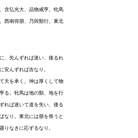
、含弘光大、品物咸亨。牝馬
。西南得朋、乃與類行。東北
に、先んずれば迷い、後るれ
に安んずれば吉なり。
て天を承く。坤は厚くして物
亨る。牝馬は地の類、地を行
ずれば迷いて道を失い、後る
ばなり。東北には朋を喪うと
疆りなきに応ずるなり。