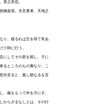
。美之至也。
故稱血焉。夫玄黄者、天地之
なり。後るれば主を得て常あ
けて時に行う。
臣にしてその君を弑し、子に
来るところのもの漸なり。こ
堅氷至ると。蓋し順なるを言
し、義をもって外を方にす。
しからざるなしとは、その行