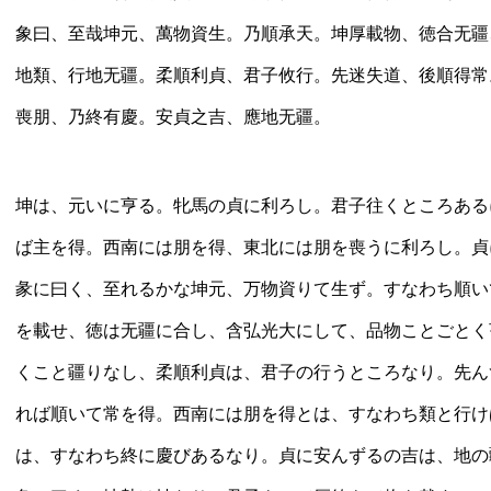
象曰、至哉坤元、萬物資生。乃順承天。坤厚載物、徳合无疆
地類、行地无疆。柔順利貞、君子攸行。先迷失道、後順得常
喪朋、乃終有慶。安貞之吉、應地无疆。
坤は、元いに亨る。牝馬の貞に利ろし。君子往くところある
ば主を得。西南には朋を得、東北には朋を喪うに利ろし。貞
彖に曰く、至れるかな坤元、万物資りて生ず。すなわち順い
を載せ、徳は无疆に合し、含弘光大にして、品物ことごとく
くこと疆りなし、柔順利貞は、君子の行うところなり。先ん
れば順いて常を得。西南には朋を得とは、すなわち類と行け
は、すなわち終に慶びあるなり。貞に安んずるの吉は、地の