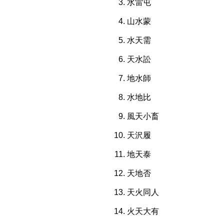
水雷屯
山水蒙
水天需
天水訟
地水師
水地比
風天小畜
天沢履
地天泰
天地否
天火同人
火天大有