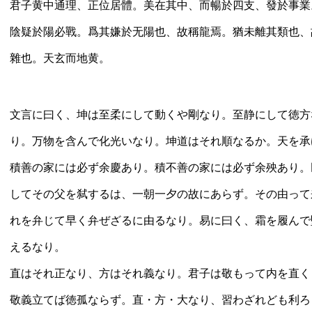
君子黄中通理、正位居體。美在其中、而暢於四支、發於事業
陰疑於陽必戰。爲其嫌於无陽也、故稱龍焉。猶未離其類也、
雜也。天玄而地黄。
文言に曰く、坤は至柔にして動くや剛なり。至静にして徳方
り。万物を含んで化光いなり。坤道はそれ順なるか。天を承
積善の家には必ず余慶あり。積不善の家には必ず余殃あり。
してその父を弑するは、一朝一夕の故にあらず。その由って
れを弁じて早く弁ぜざるに由るなり。易に曰く、霜を履んで
えるなり。
直はそれ正なり、方はそれ義なり。君子は敬もって内を直く
敬義立てば徳孤ならず。直・方・大なり、習わざれども利ろ