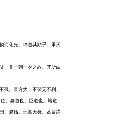
物而化光。坤道其順乎。承天
父、非一朝一夕之故。其所由
不孤。直方大、不習无不利、
道也、妻道也、臣道也。地道
曰、嚢括、无咎无譽。葢言謹