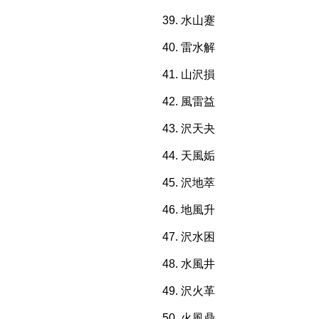
水山蹇
雷水解
山沢損
風雷益
沢天夬
天風姤
沢地萃
地風升
沢水困
水風井
沢火革
火風鼎