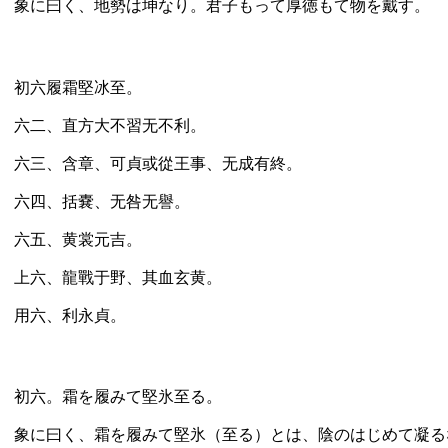
象に曰く、地勢は坤なり。君子もって厚徳もて物を戴す。
初六履霜堅冰至。
六二、直方大不習无不利。
六三、含章、可貞或從王事、无成有終。
六四、括嚢、无咎无譽。
六五、黄裳元吉。
上六、龍戰于野、其血玄黄。
用六、利永貞。
初六。霜を履みて堅氷至る。
象に曰く、霜を履みて堅氷（至る）とは、陰のはじめて凝る