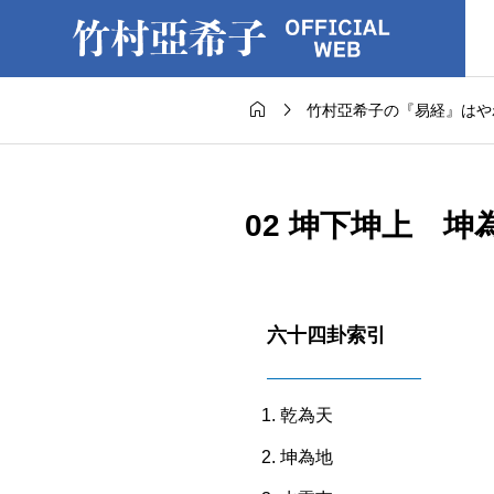


竹村亞希子の『易経』はや
02 坤下坤上 坤
六十四卦索引
乾為天
坤為地