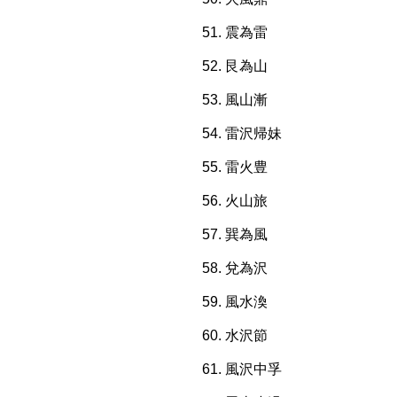
震為雷
艮為山
風山漸
雷沢帰妹
雷火豊
火山旅
巽為風
兌為沢
風水渙
水沢節
風沢中孚