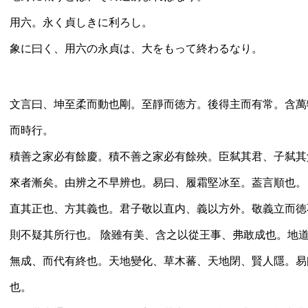
用六。永く貞しきに利ろし。
象に曰く、用六の永貞は、大をもって終わるなり。
文言曰、坤至柔而動也剛。至靜而徳方。後得主而有常。含萬
而時行。
積善之家必有餘慶。積不善之家必有餘殃。臣弑其君、子弑其
來者漸矣。由辨之不早辨也。易曰、履霜堅冰至。葢言順也。
直其正也、方其義也。君子敬以直内、義以方外。敬義立而徳
則不疑其所行也。 陰雖有美、含之以從王事、弗敢成也。地
無成、而代有終也。天地變化、草木蕃、天地閉、賢人隱。易
也。