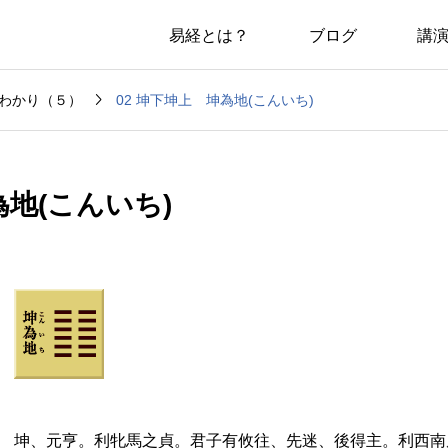
易経とは？
ブログ
講

02 坤下坤上 坤為地(こんいち)
わかり（５）
為地(こんいち)
坤、元亨。利牝馬之貞。君子有攸往、先迷、後得主。利西南