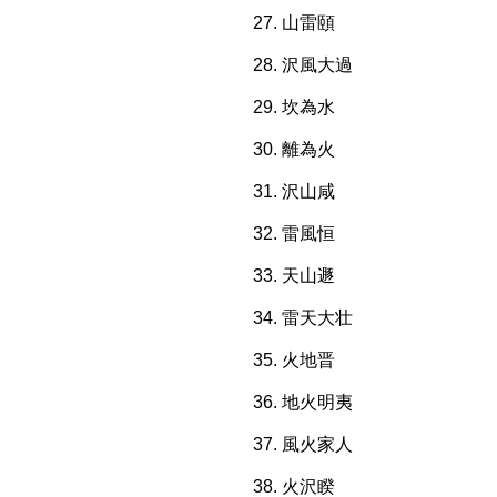
山雷頤
沢風大過
坎為水
離為火
沢山咸
雷風恒
天山遯
雷天大壮
火地晋
地火明夷
風火家人
火沢睽