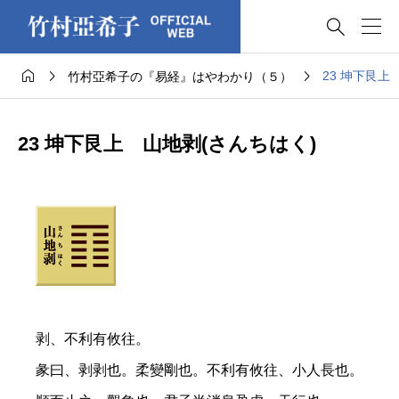




23 坤下艮上
竹村亞希子の『易経』はやわかり（５）
23 坤下艮上 山地剥(さんちはく)
剥、不利有攸往。
彖曰、剥剥也。柔變剛也。不利有攸往、小人長也。