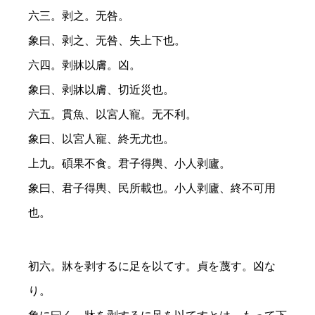
六三。剥之。无咎。
象曰、剥之、无咎、失上下也。
六四。剥牀以膚。凶。
象曰、剥牀以膚、切近災也。
六五。貫魚、以宮人寵。无不利。
象曰、以宮人寵、終无尤也。
上九。碩果不食。君子得輿、小人剥廬。
象曰、君子得輿、民所載也。小人剥廬、終不可用
也。
初六。牀を剥するに足を以てす。貞を蔑す。凶な
り。