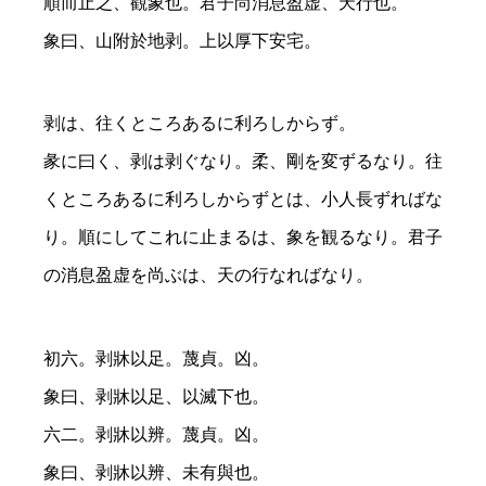
順而止之、觀象也。君子尚消息盈虚、天行也。
象曰、山附於地剥。上以厚下安宅。
剥は、往くところあるに利ろしからず。
彖に曰く、剥は剥ぐなり。柔、剛を変ずるなり。往
くところあるに利ろしからずとは、小人長ずればな
り。順にしてこれに止まるは、象を観るなり。君子
の消息盈虚を尚ぶは、天の行なればなり。
初六。剥牀以足。蔑貞。凶。
象曰、剥牀以足、以滅下也。
六二。剥牀以辨。蔑貞。凶。
象曰、剥牀以辨、未有與也。