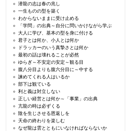
潜龍の志は春の兆し
一生ものの型を築く
わからないままに受け止める
「学問」の出典～自分に問いかけながら学ぶ
大人に学び、基本の型を身に付ける
君子とは何か、小人とは何か
ドラッカーのいう真摯さとは何か
最初の話は壊れることが必然
ゆらぎ～不安定の安定～観る目
腹八分目よりも腹六分目に～中する
諫めてくれる人はいるか
部下は観ている
利と義は対立しない
正しい経営とは何か～「事業」の出典
亢龍の時は必ずくる
陰を生じさせる恩返しを
天命の終わりを楽しむ
なぜ龍は雲とともにいなければならないか