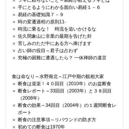
ツキに頼らないこと～易経が教えるツキとは
手にとるようにわかる面白い易経１－６
易経の基礎知識７－９
時の変遷過程の原則11-
時流に乗るな！ 時流を追いかけるな
佐久間象山に非業の最期を告げた卦
苦しみのただ中にある方へ捧げます
占い師の役目～君子は占わず
究極の困難に遭遇したら？ 一休禅師の遺言
食は命なり～水野南北～江戸中期の観相大家
断食は道楽！４０回目（2010年）のお盆断食
断食レポート～33回目（2003年）と３８回目
（2008年）
断食の効果～34回目（2004年）の１週間断食レ
ポート
断食の注意事項～リバウンドの防ぎ方
初めての断食は1970年