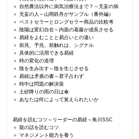
自然農法以外に病気治療法まで？～无妄の病
无妄の人～山岡鉄舟がサンプル（番外編）
ベストセラーとロングセラー商品の比較考
陰陽は変幻自在～内面の葛藤が成長させる
易経をよむことと易占いとの違い
前兆、予兆、前触れは、シグナル
具体的に活用できる易経
時の変化の道理
陰を生み出す～陰を生じさせる
易経は矛盾の書～君子占わず
時中は問題の解決策
土砂降りの雨の日は傘
あなたは何によって覚えられたいか
易経を読むコツ～リーダーの易経～角川SSC
龍の話を読むコツ
マネジメント能力を養う