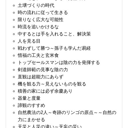
土壌づくりの時代
時の流れに従って生きる
限りなく広大な可能性
時流を追いかけるな
中するとは手を入れること、解決策
人を見る目
戦わずして勝つ～孫子も学んだ易経
惜福の工夫と玄米食
トップセールスマンは陰の力を発揮する
剣道師範の見事な陰の力
直観は超能力にあらず
機を観る力～見えないものを観る
積善の家には必ず余慶あり
器量と度量
諦観のすすめ
自然農法の2人～奇跡のリンゴの原点～～自然の
力にまかせる
天災と人災の違い～无妄の災い