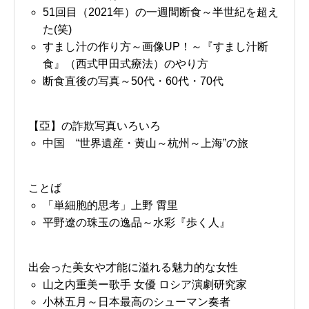
51回目（2021年）の一週間断食～半世紀を超え
た(笑)
すまし汁の作り方～画像UP！～『すまし汁断
食』（西式甲田式療法）のやり方
断食直後の写真～50代・60代・70代
【亞】の詐欺写真いろいろ
中国 “世界遺産・黄山～杭州～上海”の旅
ことば
「単細胞的思考」上野 霄里
平野遼の珠玉の逸品～水彩『歩く人』
出会った美女や才能に溢れる魅力的な女性
山之内重美ー歌手 女優 ロシア演劇研究家
小林五月～日本最高のシューマン奏者