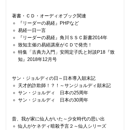
著書・ＣＤ・オーディオブック関連
『リーダーの易経』PHPなど
易経一日一言
『リーダーの易経』角川ＳＳＣ新書2014年
致知主催の易経講座がＣＤで発売！
特集「古典力入門」安岡定子氏と対談P18『致
知』2018年12月号
サン・ジョルディの日～日本導入顛末記
天才的詐欺師！？！～サンジョルディ顛末記
サン・ジョルディ 日本の25周年
サン・ジョルディ 日本の30周年
昔、我が家に仙人がいた～少女時代の思い出
仙人がケネディ暗殺予言２～仙人シリーズ