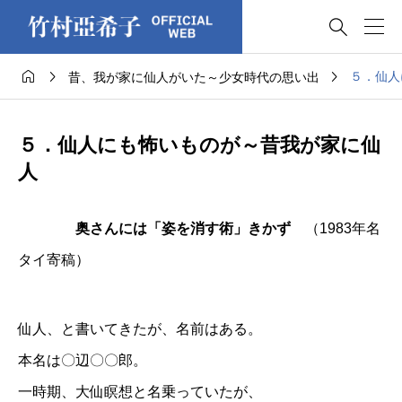




５．仙人
昔、我が家に仙人がいた～少女時代の思い出
５．仙人にも怖いものが～昔我が家に仙
人
奥さんには「姿を消す術」きかず
（1983年名
タイ寄稿）
仙人、と書いてきたが、名前はある。
本名は〇辺〇〇郎。
一時期、大仙瞑想と名乗っていたが、