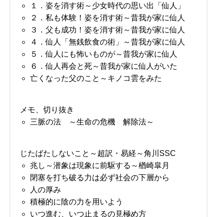
１．姿を消す術～少女時代の思い出「仙人」
２．私も体験！姿を消す術～昔我が家に仙人
３．父も成功！姿を消す術～昔我が家に仙人
４．仙人「無銭飲食の術」～昔我が家に仙人
５．仙人にも怖いものが～昔我が家に仙人
６．仙人再会と死～昔我が家に仙人がいた
亡くなった父のこと～キノコ雲をみた
メモ、切り抜き
三脈の法 ～生命の危機 解除法～
じたばたしないこと～超訳・易経～角川SSC
兆し～潜象は現象に前駆する～楢崎皐月
閉塞を打ち破る力は必ず社会の下層から
人の厚み
積極的に陰の力を用いよう
いつ進む、いつ止まるの見極め方