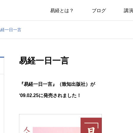
易経とは？
ブログ
講
易経一日一言
易経一日一言
『易経一日一言』（致知出版社）が
‘09.02.25に発売されました！