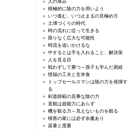
人の厚み
積極的に陰の力を用いよう
いつ進む、いつ止まるの見極め方
土壌づくりの時代
時の流れに従って生きる
限りなく広大な可能性
時流を追いかけるな
中するとは手を入れること、解決策
人を見る目
戦わずして勝つ～孫子も学んだ易経
惜福の工夫と玄米食
トップセールスマンは陰の力を発揮す
る
剣道師範の見事な陰の力
直観は超能力にあらず
機を観る力～見えないものを観る
積善の家には必ず余慶あり
器量と度量