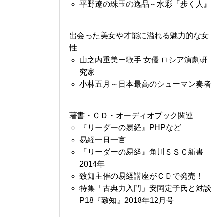
平野遼の珠玉の逸品～水彩『歩く人』
出会った美女や才能に溢れる魅力的な女
性
山之内重美ー歌手 女優 ロシア演劇研
究家
小林五月～日本最高のシューマン奏者
著書・ＣＤ・オーディオブック関連
『リーダーの易経』PHPなど
易経一日一言
『リーダーの易経』角川ＳＳＣ新書
2014年
致知主催の易経講座がＣＤで発売！
特集「古典力入門」安岡定子氏と対談
P18『致知』2018年12月号