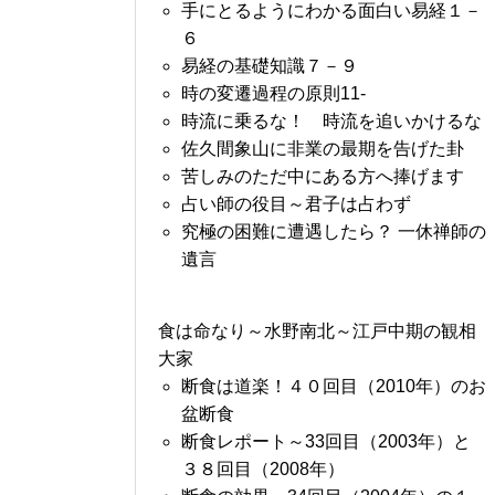
手にとるようにわかる面白い易経１－
６
易経の基礎知識７－９
時の変遷過程の原則11-
時流に乗るな！ 時流を追いかけるな
佐久間象山に非業の最期を告げた卦
苦しみのただ中にある方へ捧げます
占い師の役目～君子は占わず
究極の困難に遭遇したら？ 一休禅師の
遺言
食は命なり～水野南北～江戸中期の観相
大家
断食は道楽！４０回目（2010年）のお
盆断食
断食レポート～33回目（2003年）と
３８回目（2008年）