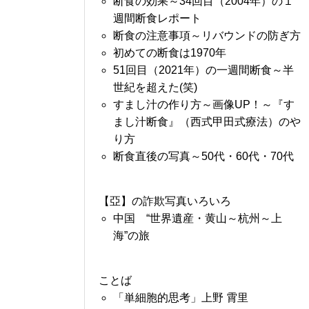
断食の効果～34回目（2004年）の１
週間断食レポート
断食の注意事項～リバウンドの防ぎ方
初めての断食は1970年
51回目（2021年）の一週間断食～半
世紀を超えた(笑)
すまし汁の作り方～画像UP！～『す
まし汁断食』（西式甲田式療法）のや
り方
断食直後の写真～50代・60代・70代
【亞】の詐欺写真いろいろ
中国 “世界遺産・黄山～杭州～上
海”の旅
ことば
「単細胞的思考」上野 霄里