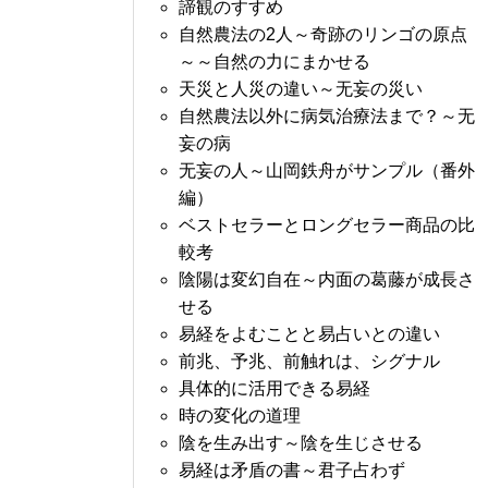
諦観のすすめ
自然農法の2人～奇跡のリンゴの原点
～～自然の力にまかせる
天災と人災の違い～无妄の災い
自然農法以外に病気治療法まで？～无
妄の病
无妄の人～山岡鉄舟がサンプル（番外
編）
ベストセラーとロングセラー商品の比
較考
陰陽は変幻自在～内面の葛藤が成長さ
せる
易経をよむことと易占いとの違い
前兆、予兆、前触れは、シグナル
具体的に活用できる易経
時の変化の道理
陰を生み出す～陰を生じさせる
易経は矛盾の書～君子占わず