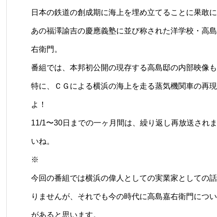
日本の鉄道の創成期に海上を埋め立てることに果敢に
あの福澤諭吉の慶應義塾に並び称された洋学校・高島
右衛門。
番組では、本邦初公開の現存する高島邸の内部映像も
特に、ＣＧによる横浜の海上を走る蒸気機関車の再現
よ！
11/1〜30日までの一ヶ月間は、繰り返し再放送さ
いね。
※
今回の番組では横浜の偉人としての実業家としての話
りませんが、それでも今の時代に高島嘉右衛門につい
があると思います。