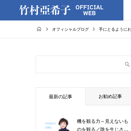



オフィシャルブログ
手にとるように
お勧め記事
最新の記事
機を観る力～見えないも
のを観る／陰を生じさせ