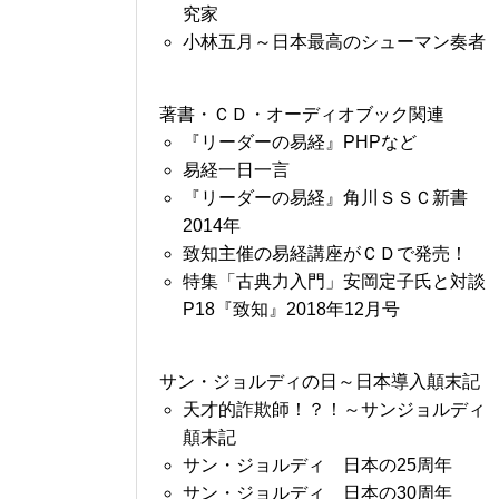
究家
小林五月～日本最高のシューマン奏者
著書・ＣＤ・オーディオブック関連
『リーダーの易経』PHPなど
易経一日一言
『リーダーの易経』角川ＳＳＣ新書
2014年
致知主催の易経講座がＣＤで発売！
特集「古典力入門」安岡定子氏と対談
P18『致知』2018年12月号
サン・ジョルディの日～日本導入顛末記
天才的詐欺師！？！～サンジョルディ
顛末記
サン・ジョルディ 日本の25周年
サン・ジョルディ 日本の30周年