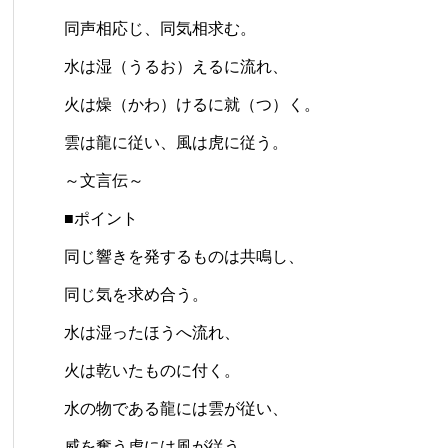
同声相応じ、同気相求む。
水は湿（うるお）えるに流れ、
火は燥（かわ）けるに就（つ）く。
雲は龍に従い、風は虎に従う。
～文言伝～
■ポイント
同じ響きを発するものは共鳴し、
同じ気を求め合う。
水は湿ったほうへ流れ、
火は乾いたものに付く。
水の物である龍には雲が従い、
威を奮う虎には風が従う。