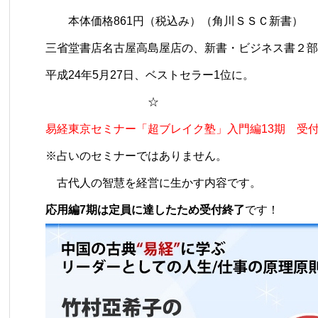
本体価格861円（税込み）（角川ＳＳＣ新書）
三省堂書店名古屋高島屋店の、新書・ビジネス書２部
平成24年5月27日、ベストセラー1位に。
☆
易経東京セミナー「超ブレイク塾」入門編13期 受
※占いのセミナーではありません。
古代人の智慧を経営に生かす内容です。
応用編7期は定員に達したため受付終了
です！