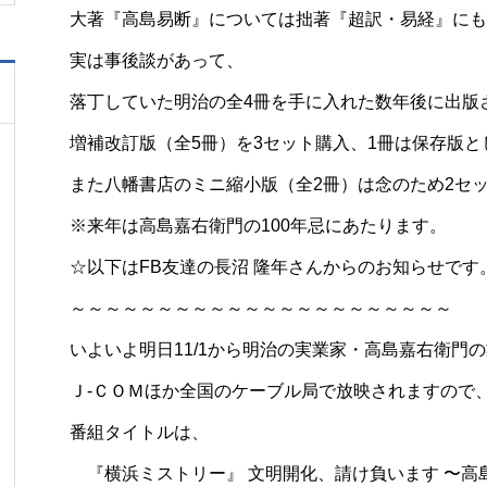
大著『高島易断』については拙著『超訳・易経』にも
実は事後談があって、
落丁していた明治の全4冊を手に入れた数年後に出版
増補改訂版（全5冊）を3セット購入、1冊は保存版
また八幡書店のミニ縮小版（全2冊）は念のため2セ
※来年は高島嘉右衛門の100年忌にあたります。
☆以下はFB友達の長沼 隆年さんからのお知らせです
～～～～～～～～～～～～～～～～～～～～～～
いよいよ明日11/1から明治の実業家・高島嘉右衛門
Ｊ-ＣＯＭほか全国のケーブル局で放映されますので
番組タイトルは、
『横浜ミストリー』 文明開化、請け負います 〜高