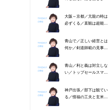
る恩返しを／固定観念を
捨てる～帝王学の書～2
大阪～京都／亢龍の時は
月4日～2月8日の5日分
必ずくる／直観は超能力
の易経一日一言
にあらず／易の三義～帝
王学の書～1月30日～2
青山で／正しい経営とは
月3日の5日分の易経一日
何か／剣道師範の見事な
一言
陰の力／信じる力 ～帝
王学の書～1月25日～29
青山／利と義は対立しな
日の5日分の易経一日一
い／トップセールスマン
言
は陰の力を発揮する／公
に立って行なう～帝王学
神戸出張／部下は観てい
の書～1月19日～24日の
る／惜福の工夫と玄米食
6日分の易経一日一言
／天地の交わり～帝王学