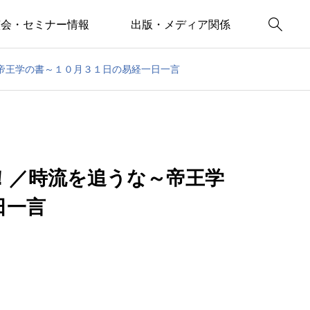

演会・セミナー情報
出版・メディア関係
帝王学の書～１０月３１日の易経一日一言
！／時流を追うな～帝王学
日一言