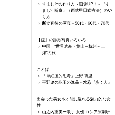
すまし汁の作り方～画像UP！～『す
まし汁断食』（西式甲田式療法）のや
り方
断食直後の写真～50代・60代・70代
【亞】の詐欺写真いろいろ
中国 “世界遺産・黄山～杭州～上
海”の旅
ことば
「単細胞的思考」上野 霄里
平野遼の珠玉の逸品～水彩『歩く人』
出会った美女や才能に溢れる魅力的な女
性
山之内重美ー歌手 女優 ロシア演劇研