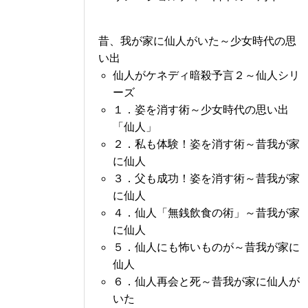
昔、我が家に仙人がいた～少女時代の思
い出
仙人がケネディ暗殺予言２～仙人シリ
ーズ
１．姿を消す術～少女時代の思い出
「仙人」
２．私も体験！姿を消す術～昔我が家
に仙人
３．父も成功！姿を消す術～昔我が家
に仙人
４．仙人「無銭飲食の術」～昔我が家
に仙人
５．仙人にも怖いものが～昔我が家に
仙人
６．仙人再会と死～昔我が家に仙人が
いた