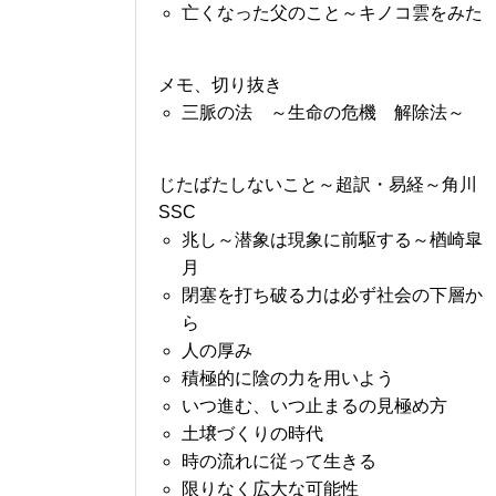
亡くなった父のこと～キノコ雲をみた
メモ、切り抜き
三脈の法 ～生命の危機 解除法～
じたばたしないこと～超訳・易経～角川
SSC
兆し～潜象は現象に前駆する～楢崎皐
月
閉塞を打ち破る力は必ず社会の下層か
ら
人の厚み
積極的に陰の力を用いよう
いつ進む、いつ止まるの見極め方
土壌づくりの時代
時の流れに従って生きる
限りなく広大な可能性