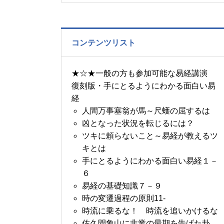
の書～1月14日～18日の
5日分の易経一日一言
コンテンツリスト
★☆★一般の方も参加可能な易経講演
復刻版・手にとるようにわかる面白い易
経
人間万事塞翁が馬～尺蠖の屈するは
凶となった状況を転じるには？
ツキに頼らないこと～易経が教えるツ
キとは
手にとるようにわかる面白い易経１－
６
易経の基礎知識７－９
時の変遷過程の原則11-
時流に乗るな！ 時流を追いかけるな
佐久間象山に非業の最期を告げた卦