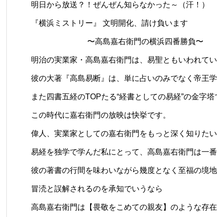
明日から放送？！ぜんぜん知らなかった～（汗！）
『横浜ミストリー』 文明開化、請け負います
〜高島嘉右衛門の横浜四番勝負〜
明治の実業家・高島嘉右衛門は、易聖ともいわれてい
彼の大著『高島易断』は、単に占いのみでなく帝王学
また四書五経のTOPたる“経書としての易経”の金字
この時代に嘉右衛門の放映は快挙です。
偉人、実業家としての嘉右衛門をもっと深く知りたい
易経を独学で学んだ私にとって、高島嘉右衛門は一番
彼の著書の行間を味わいながら幾度となく至福の境地
冒涜と誤解されるのを承知でいうなら
高島嘉右衛門は【畏敬をこめての親友】のような存在