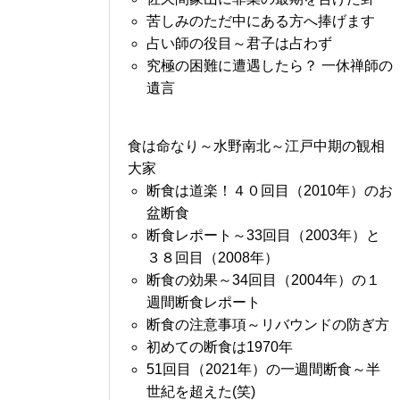
苦しみのただ中にある方へ捧げます
占い師の役目～君子は占わず
究極の困難に遭遇したら？ 一休禅師の
遺言
食は命なり～水野南北～江戸中期の観相
大家
断食は道楽！４０回目（2010年）のお
盆断食
断食レポート～33回目（2003年）と
３８回目（2008年）
断食の効果～34回目（2004年）の１
週間断食レポート
断食の注意事項～リバウンドの防ぎ方
初めての断食は1970年
51回目（2021年）の一週間断食～半
世紀を超えた(笑)