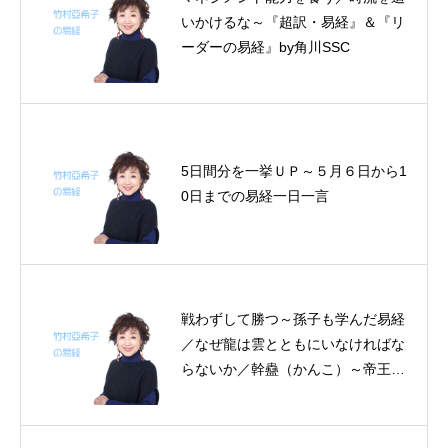
いかけるな～『超訳・易経』＆『リ
ーダーの易経』by角川SSC
5日間分を一挙ＵＰ～５月６日から1
0日までの易経一日一言
戦わずして勝つ～孫子も学んだ易経
／なぜ龍は雲とともにいなければな
らないか／幹蠱（かんこ）～帝王学
の書～１１月１６日の易経一日一言