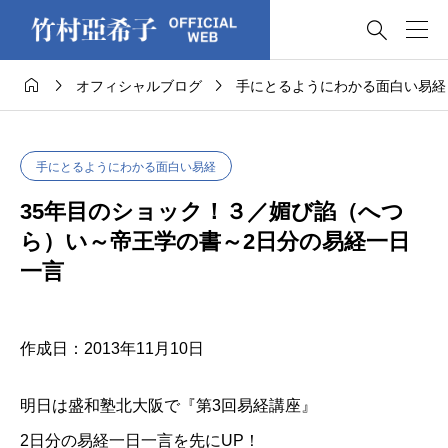




オフィシャルブログ
手にとるようにわかる面白い易経
手にとるようにわかる面白い易経
35年目のショック！３／媚び諂（へつ
ら）い～帝王学の書～2日分の易経一日
一言
作成日：2013年11月10日
明日は盛和塾北大阪で『第3回易経講座』
2日分の易経一日一言を先にUP！