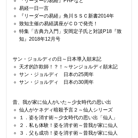
『リーダーの易経』PHPなど
易経一日一言
『リーダーの易経』角川ＳＳＣ新書2014年
致知主催の易経講座がＣＤで発売！
特集「古典力入門」安岡定子氏と対談P18『致
知』2018年12月号
サン・ジョルディの日～日本導入顛末記
天才的詐欺師！？！～サンジョルディ顛末記
サン・ジョルディ 日本の25周年
サン・ジョルディ 日本の30周年
昔、我が家に仙人がいた～少女時代の思い出
仙人がケネディ暗殺予言２～仙人シリーズ
１．姿を消す術～少女時代の思い出「仙人」
２．私も体験！姿を消す術～昔我が家に仙人
３．父も成功！姿を消す術～昔我が家に仙人