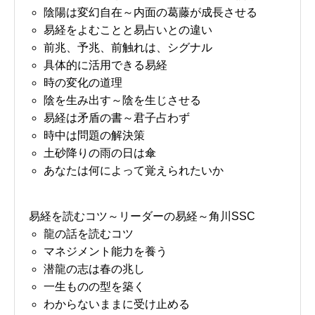
陰陽は変幻自在～内面の葛藤が成長させる
易経をよむことと易占いとの違い
前兆、予兆、前触れは、シグナル
具体的に活用できる易経
時の変化の道理
陰を生み出す～陰を生じさせる
易経は矛盾の書～君子占わず
時中は問題の解決策
土砂降りの雨の日は傘
あなたは何によって覚えられたいか
易経を読むコツ～リーダーの易経～角川SSC
龍の話を読むコツ
マネジメント能力を養う
潜龍の志は春の兆し
一生ものの型を築く
わからないままに受け止める