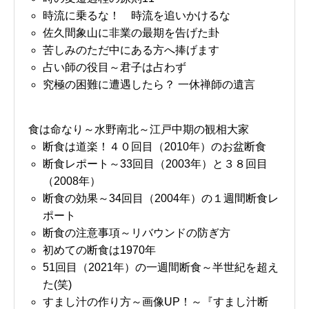
時流に乗るな！ 時流を追いかけるな
佐久間象山に非業の最期を告げた卦
苦しみのただ中にある方へ捧げます
占い師の役目～君子は占わず
究極の困難に遭遇したら？ 一休禅師の遺言
食は命なり～水野南北～江戸中期の観相大家
断食は道楽！４０回目（2010年）のお盆断食
断食レポート～33回目（2003年）と３８回目
（2008年）
断食の効果～34回目（2004年）の１週間断食レ
ポート
断食の注意事項～リバウンドの防ぎ方
初めての断食は1970年
51回目（2021年）の一週間断食～半世紀を超え
た(笑)
すまし汁の作り方～画像UP！～『すまし汁断