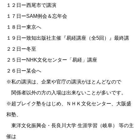
１２日ー西尾市で講演
１７日ーSAM例会＆忘年会
１８日ー東京へ
１９日ー
致知出版社主催『易経講座（全5回）』最終講
２２日ー冬至
２５日ー
NHK文化センター「易経」講座
２６日ー某会へ
※私の講演は、企業や官庁の講演がほとんどなので
関係者以外の方の入場は出来ないことが多いです。
※超ブレイク塾をはじめ、ＮＨＫ文化センター、大阪盛
和塾、
東洋文化振興会・長良川大学 生涯学習（岐阜） 等の主
催は