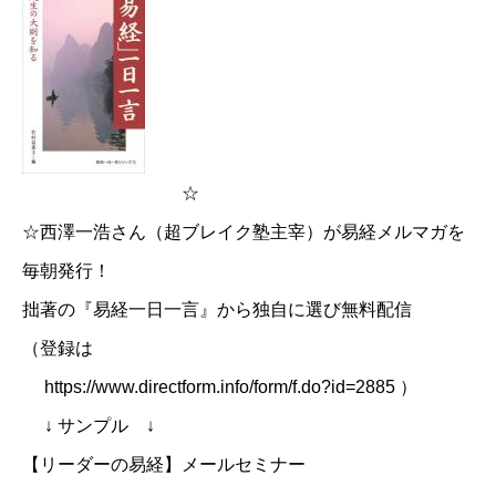
☆
☆西澤一浩さん（超ブレイク塾主宰）が易経メルマガを
毎朝発行！
拙著の『易経一日一言』から独自に選び無料配信
（登録は
https://www.directform.info/form/f.do?id=2885 ）
↓ サンプル ↓
【リーダーの易経】メールセミナー