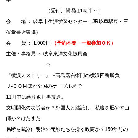
（受付、開場は1時半～）
会 場 ： 岐阜市生涯学習センター（JR岐阜駅東・三
省堂書店東隣）
会 費 ： 1,000円
（予約不要・一般参加ＯＫ）
主催・事務局 ： 岐阜東洋文化振興会
☆
『横浜ミストリー』〜高島嘉右衛門の横浜四番勝負
Ｊ-ＣＯＭほか全国のケーブル局で
11月中は繰り返し再放送。
文明開化の功労者か？外国人と結託し、私腹を肥やす山
師か？はたまた
易断を武器に明治の元勲たちを操る政商か？150年前の