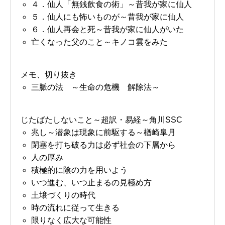
４．仙人「無銭飲食の術」～昔我が家に仙人
５．仙人にも怖いものが～昔我が家に仙人
６．仙人再会と死～昔我が家に仙人がいた
亡くなった父のこと～キノコ雲をみた
メモ、切り抜き
三脈の法 ～生命の危機 解除法～
じたばたしないこと～超訳・易経～角川SSC
兆し～潜象は現象に前駆する～楢崎皐月
閉塞を打ち破る力は必ず社会の下層から
人の厚み
積極的に陰の力を用いよう
いつ進む、いつ止まるの見極め方
土壌づくりの時代
時の流れに従って生きる
限りなく広大な可能性