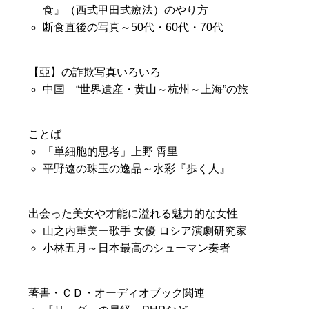
食』（西式甲田式療法）のやり方
断食直後の写真～50代・60代・70代
【亞】の詐欺写真いろいろ
中国 “世界遺産・黄山～杭州～上海”の旅
ことば
「単細胞的思考」上野 霄里
平野遼の珠玉の逸品～水彩『歩く人』
出会った美女や才能に溢れる魅力的な女性
山之内重美ー歌手 女優 ロシア演劇研究家
小林五月～日本最高のシューマン奏者
著書・ＣＤ・オーディオブック関連