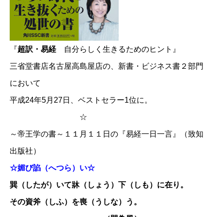
『
超訳・易経
自分らしく生きるためのヒント』
三省堂書店名古屋高島屋店の、新書・ビジネス書２部門
において
平成24年5月27日、ベストセラー1位に。
☆
～帝王学の書～１１月１１日の『易経一日一言』（致知
出版社）
☆媚び諂（へつら）い☆
巽（したが）いて牀（しょう）下（しも）に在り。
その資斧（しふ）を喪（うしな）う。