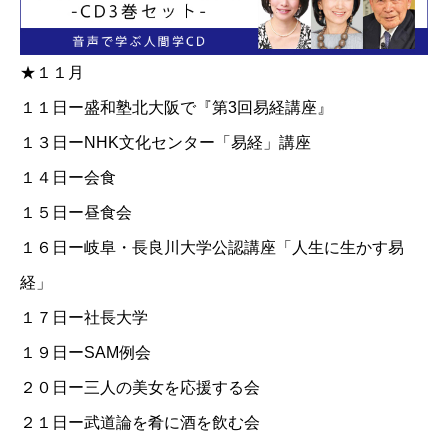
★１１月
１１日ー盛和塾北大阪で『第3回易経講座』
１３日ー
NHK文化センター「易経」講座
１４日ー会食
１５日ー昼食会
１６日ー岐阜・長良川大学公認講座「人生に生かす易
経」
１７日ー社長大学
１９日ーSAM例会
２０日ー三人の美女を応援する会
２１日ー武道論を肴に酒を飲む会