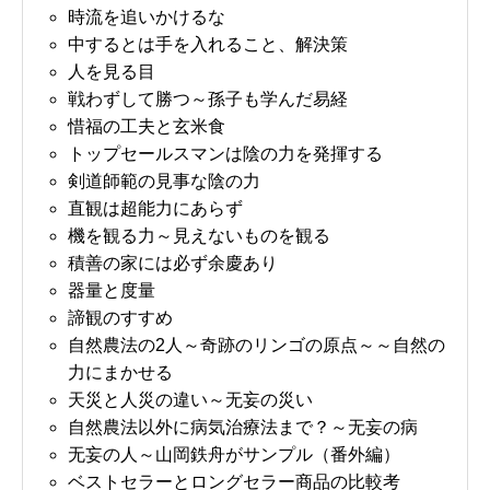
時流を追いかけるな
中するとは手を入れること、解決策
人を見る目
戦わずして勝つ～孫子も学んだ易経
惜福の工夫と玄米食
トップセールスマンは陰の力を発揮する
剣道師範の見事な陰の力
直観は超能力にあらず
機を観る力～見えないものを観る
積善の家には必ず余慶あり
器量と度量
諦観のすすめ
自然農法の2人～奇跡のリンゴの原点～～自然の
力にまかせる
天災と人災の違い～无妄の災い
自然農法以外に病気治療法まで？～无妄の病
无妄の人～山岡鉄舟がサンプル（番外編）
ベストセラーとロングセラー商品の比較考