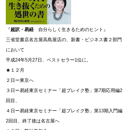
『
超訳・易経
自分らしく生きるためのヒント』
三省堂書店名古屋高島屋店の、新書・ビジネス書２部門
において
平成24年5月27日、ベストセラー1位に。
★１２月
２日ー東京へ
３日ー
易経東京セミナー「超ブレイク塾」第7期応用編2
回目
、
４日ー
易経東京セミナー「超ブレイク塾」第13期入門編
2回目
、終了後は名古屋へ