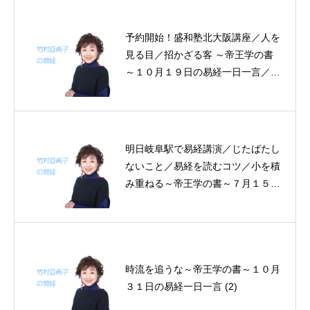
予約開始！盛和塾北大阪講座／人を
見る目／招かざる客 ～帝王学の書
～１０月１９日の易経一日一言／一
般の方も参加可能な「易経」講演会
のお知らせ
明日岐阜駅で易経講演／じたばたし
ないこと／易経を読むコツ／小を積
み重ねる～帝王学の書～７月１５日
の易経一日一言
時流を追うな～帝王学の書～１０月
３１日の易経一日一言 (2)