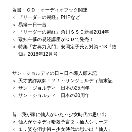
著書・ＣＤ・オーディオブック関連
『リーダーの易経』PHPなど
易経一日一言
『リーダーの易経』角川ＳＳＣ新書2014年
致知主催の易経講座がＣＤで発売！
特集「古典力入門」安岡定子氏と対談P18『致
知』2018年12月号
サン・ジョルディの日～日本導入顛末記
天才的詐欺師！？！～サンジョルディ顛末記
サン・ジョルディ 日本の25周年
サン・ジョルディ 日本の30周年
昔、我が家に仙人がいた～少女時代の思い出
仙人がケネディ暗殺予言２～仙人シリーズ
１．姿を消す術～少女時代の思い出「仙人」