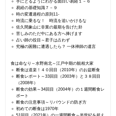
手にとるようにわかる面白い易経１－６
易経の基礎知識７－９
時の変遷過程の原則11-
時流に乗るな！ 時流を追いかけるな
佐久間象山に非業の最期を告げた卦
苦しみのただ中にある方へ捧げます
占い師の役目～君子は占わず
究極の困難に遭遇したら？ 一休禅師の遺言
食は命なり～水野南北～江戸中期の観相大家
断食は道楽！４０回目（2010年）のお盆断食
断食レポート～33回目（2003年）と３８回目
（2008年）
断食の効果～34回目（2004年）の１週間断食レ
ポート
断食の注意事項～リバウンドの防ぎ方
初めての断食は1970年
51回目（2021年）の一週間断食～半世紀を超え