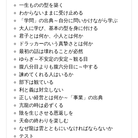
一生ものの型を築く
わからないままに受け止める
「学問」の出典～自分に問いかけながら学ぶ
大人に学び、基本の型を身に付ける
君子とは何か、小人とは何か
ドラッカーのいう真摯さとは何か
最初の話は壊れることが必然
ゆらぎ～不安定の安定～観る目
腹八分目よりも腹六分目に～中する
諫めてくれる人はいるか
部下は観ている
利と義は対立しない
正しい経営とは何か～「事業」の出典
亢龍の時は必ずくる
陰を生じさせる恩返しを
天命の終わりを楽しむ
なぜ龍は雲とともにいなければならないか
テスト