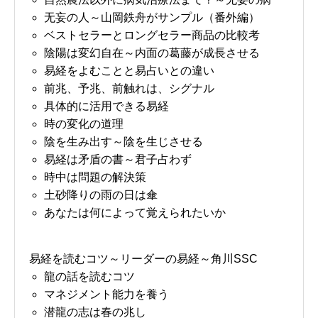
无妄の人～山岡鉄舟がサンプル（番外編）
ベストセラーとロングセラー商品の比較考
陰陽は変幻自在～内面の葛藤が成長させる
易経をよむことと易占いとの違い
前兆、予兆、前触れは、シグナル
具体的に活用できる易経
時の変化の道理
陰を生み出す～陰を生じさせる
易経は矛盾の書～君子占わず
時中は問題の解決策
土砂降りの雨の日は傘
あなたは何によって覚えられたいか
易経を読むコツ～リーダーの易経～角川SSC
龍の話を読むコツ
マネジメント能力を養う
潜龍の志は春の兆し