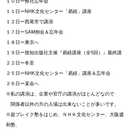
１０日ー弊社忘年会
１１日ー
NHK文化センター「易経」講座
１２日ー西尾市で講演
１７日ーSAM例会＆忘年会
１８日ー東京へ
１９日ー致知出版社主催『易経講座（全5回）』最終講
２２日ー冬至
２５日ー
NHK文化センター「易経」講座
＆忘年会
２６日ー某会へ
※私の講演は、企業や官庁の講演がほとんどなので
関係者以外の方の入場は出来ないことが多いです。
※超ブレイク塾をはじめ、ＮＨＫ文化センター、大阪盛
和塾、