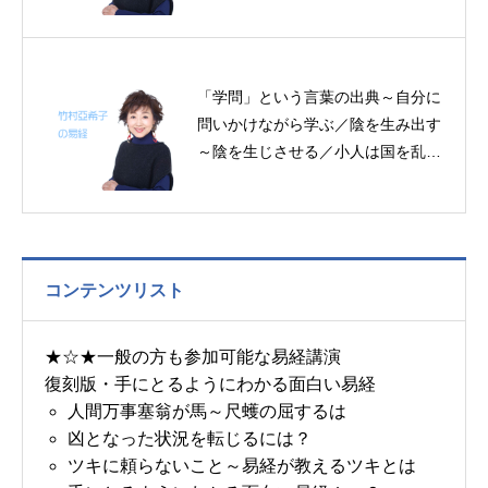
「学問」という言葉の出典～自分に
問いかけながら学ぶ／陰を生み出す
～陰を生じさせる／小人は国を乱す
～帝王学の書～６月１３日の易経一
日一言
コンテンツリスト
★☆★一般の方も参加可能な易経講演
復刻版・手にとるようにわかる面白い易経
人間万事塞翁が馬～尺蠖の屈するは
凶となった状況を転じるには？
ツキに頼らないこと～易経が教えるツキとは