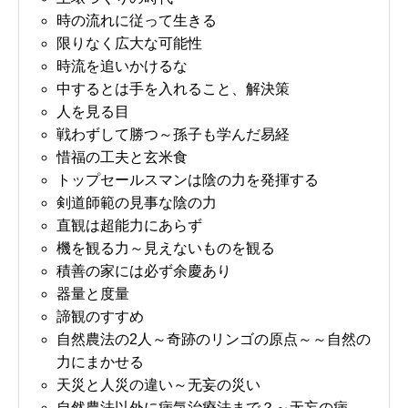
時の流れに従って生きる
限りなく広大な可能性
時流を追いかけるな
中するとは手を入れること、解決策
人を見る目
戦わずして勝つ～孫子も学んだ易経
惜福の工夫と玄米食
トップセールスマンは陰の力を発揮する
剣道師範の見事な陰の力
直観は超能力にあらず
機を観る力～見えないものを観る
積善の家には必ず余慶あり
器量と度量
諦観のすすめ
自然農法の2人～奇跡のリンゴの原点～～自然の
力にまかせる
天災と人災の違い～无妄の災い
自然農法以外に病気治療法まで？～无妄の病