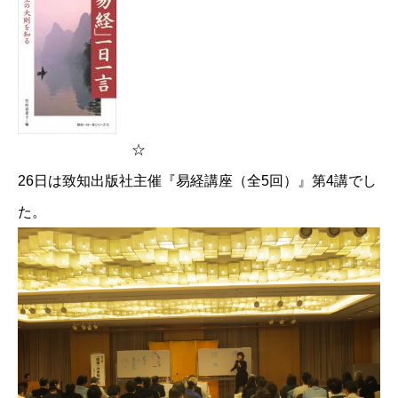
☆
26日は致知出版社主催『易経講座（全5回）』第4講でし
た。