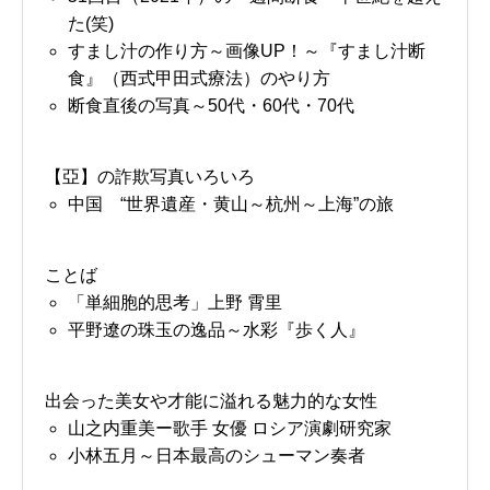
た(笑)
すまし汁の作り方～画像UP！～『すまし汁断
食』（西式甲田式療法）のやり方
断食直後の写真～50代・60代・70代
【亞】の詐欺写真いろいろ
中国 “世界遺産・黄山～杭州～上海”の旅
ことば
「単細胞的思考」上野 霄里
平野遼の珠玉の逸品～水彩『歩く人』
出会った美女や才能に溢れる魅力的な女性
山之内重美ー歌手 女優 ロシア演劇研究家
小林五月～日本最高のシューマン奏者