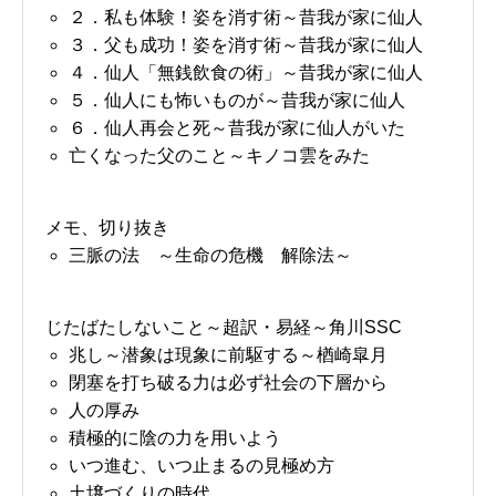
２．私も体験！姿を消す術～昔我が家に仙人
３．父も成功！姿を消す術～昔我が家に仙人
４．仙人「無銭飲食の術」～昔我が家に仙人
５．仙人にも怖いものが～昔我が家に仙人
６．仙人再会と死～昔我が家に仙人がいた
亡くなった父のこと～キノコ雲をみた
メモ、切り抜き
三脈の法 ～生命の危機 解除法～
じたばたしないこと～超訳・易経～角川SSC
兆し～潜象は現象に前駆する～楢崎皐月
閉塞を打ち破る力は必ず社会の下層から
人の厚み
積極的に陰の力を用いよう
いつ進む、いつ止まるの見極め方
土壌づくりの時代