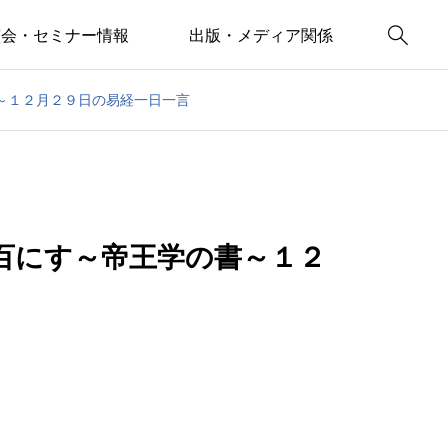

演会・セミナー情報
出版・メディア関係
～１２月２９日の易経一日一言
百にす～帝王学の書～１２