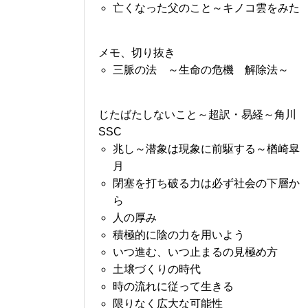
亡くなった父のこと～キノコ雲をみた
メモ、切り抜き
三脈の法 ～生命の危機 解除法～
じたばたしないこと～超訳・易経～角川
SSC
兆し～潜象は現象に前駆する～楢崎皐
月
閉塞を打ち破る力は必ず社会の下層か
ら
人の厚み
積極的に陰の力を用いよう
いつ進む、いつ止まるの見極め方
土壌づくりの時代
時の流れに従って生きる
限りなく広大な可能性