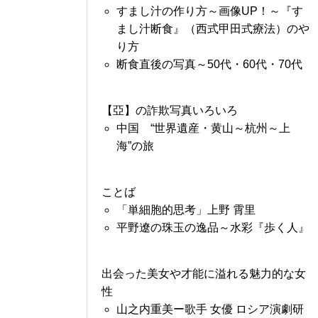
すまし汁の作り方～画像UP！～『す
まし汁断食』（西式甲田式療法）のや
り方
断食直後の写真～50代・60代・70代
【亞】の詐欺写真いろいろ
中国 “世界遺産・黄山～杭州～上
海”の旅
ことば
「単細胞的思考」上野 霄里
平野遼の珠玉の逸品～水彩『歩く人』
出会った美女や才能に溢れる魅力的な女
性
山之内重美ー歌手 女優 ロシア演劇研