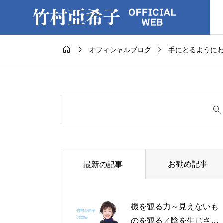



オフィシャルブログ
手にとるように
お勧め記事
最新の記事
機を観る力～見えないも
のを観る／陰を生じさせ