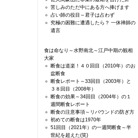
苦しみのただ中にある方へ捧げます
占い師の役目～君子は占わず
究極の困難に遭遇したら？ 一休禅師の
遺言
食は命なり～水野南北～江戸中期の観相
大家
断食は道楽！４０回目（2010年）のお
盆断食
断食レポート～33回目（2003年）と
３８回目（2008年）
断食の効果～34回目（2004年）の１
週間断食レポート
断食の注意事項～リバウンドの防ぎ方
初めての断食は1970年
51回目（2021年）の一週間断食～半
世紀を超えた(笑)