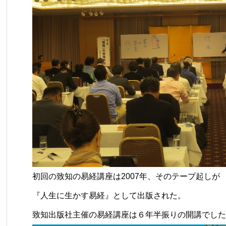
初回の致知の易経講座は2007年、そのテープ起しが
『人生に生かす易経』として出版された。
致知出版社主催の易経講座は６年半振りの開講でした