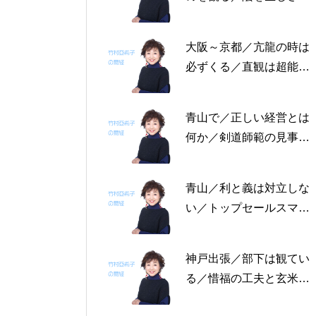
る恩返しを／固定観念を
捨てる～帝王学の書～2
大阪～京都／亢龍の時は
月4日～2月8日の5日分
必ずくる／直観は超能力
の易経一日一言
にあらず／易の三義～帝
王学の書～1月30日～2
青山で／正しい経営とは
月3日の5日分の易経一日
何か／剣道師範の見事な
一言
陰の力／信じる力 ～帝
王学の書～1月25日～29
青山／利と義は対立しな
日の5日分の易経一日一
い／トップセールスマン
言
は陰の力を発揮する／公
に立って行なう～帝王学
神戸出張／部下は観てい
の書～1月19日～24日の
る／惜福の工夫と玄米食
6日分の易経一日一言
／天地の交わり～帝王学