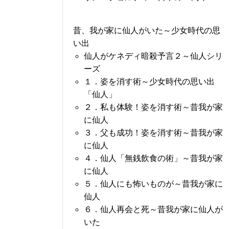
昔、我が家に仙人がいた～少女時代の思
い出
仙人がケネディ暗殺予言２～仙人シリ
ーズ
１．姿を消す術～少女時代の思い出
「仙人」
２．私も体験！姿を消す術～昔我が家
に仙人
３．父も成功！姿を消す術～昔我が家
に仙人
４．仙人「無銭飲食の術」～昔我が家
に仙人
５．仙人にも怖いものが～昔我が家に
仙人
６．仙人再会と死～昔我が家に仙人が
いた