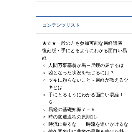
の書～1月14日～18日の
5日分の易経一日一言
コンテンツリスト
★☆★一般の方も参加可能な易経講演
復刻版・手にとるようにわかる面白い易
経
人間万事塞翁が馬～尺蠖の屈するは
凶となった状況を転じるには？
ツキに頼らないこと～易経が教えるツ
キとは
手にとるようにわかる面白い易経１－
６
易経の基礎知識７－９
時の変遷過程の原則11-
時流に乗るな！ 時流を追いかけるな
佐久間象山に非業の最期を告げた卦