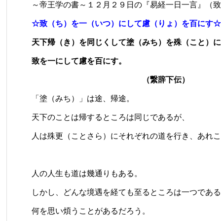
～帝王学の書～１２月２９日の『易経一日一言』（致
☆致（ち）を一（いつ）にして慮（りょ）を百にす☆
天下帰（き）を同じくして塗（みち）を殊（こと）に
致を一にして慮を百にす。
（繋辞下伝）
「塗（みち）」は途、帰途。
天下のことは帰するところは同じであるが、
人は殊更（ことさら）にそれぞれの道を行き、あれこ
人の人生も道は幾通りもある。
しかし、どんな境遇を経ても至るところは一つである
何を思い煩うことがあるだろう。