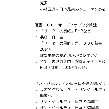
究家
小林五月～日本最高のシューマン奏者
著書・ＣＤ・オーディオブック関連
『リーダーの易経』PHPなど
易経一日一言
『リーダーの易経』角川ＳＳＣ新書
2014年
致知主催の易経講座がＣＤで発売！
特集「古典力入門」安岡定子氏と対談
P18『致知』2018年12月号
サン・ジョルディの日～日本導入顛末記
天才的詐欺師！？！～サンジョルディ
顛末記
サン・ジョルディ 日本の25周年
サン・ジョルディ 日本の30周年