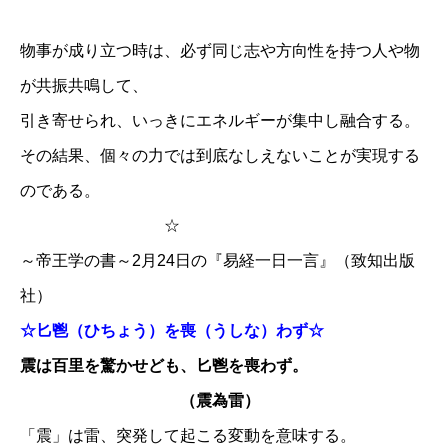
物事が成り立つ時は、必ず同じ志や方向性を持つ人や物
が共振共鳴して、
引き寄せられ、いっきにエネルギーが集中し融合する。
その結果、個々の力では到底なしえないことが実現する
のである。
☆
～帝王学の書～2月24日の『易経一日一言』（致知出版
社）
☆匕鬯（ひちょう）を喪（うしな）わず☆
震は百里を驚かせども、匕鬯を喪わず。
（震為雷）
「震」は雷、突発して起こる変動を意味する。