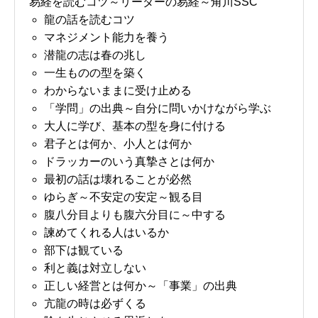
易経を読むコツ～リーダーの易経～角川SSC
龍の話を読むコツ
マネジメント能力を養う
潜龍の志は春の兆し
一生ものの型を築く
わからないままに受け止める
「学問」の出典～自分に問いかけながら学ぶ
大人に学び、基本の型を身に付ける
君子とは何か、小人とは何か
ドラッカーのいう真摯さとは何か
最初の話は壊れることが必然
ゆらぎ～不安定の安定～観る目
腹八分目よりも腹六分目に～中する
諫めてくれる人はいるか
部下は観ている
利と義は対立しない
正しい経営とは何か～「事業」の出典
亢龍の時は必ずくる