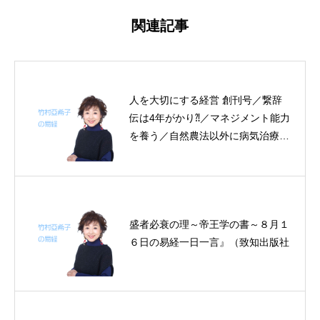
関連記事
人を大切にする経営 創刊号／繋辞
伝は4年がかり⁈／マネジメント能力
を養う／自然農法以外に病気治療法
まで？／器量と度量～帝王学の書～
4月30～5月3日の4日分の易経一日
一言
盛者必衰の理～帝王学の書～８月１
６日の易経一日一言』（致知出版社