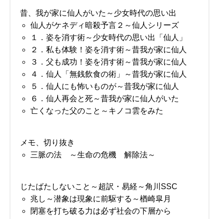
昔、我が家に仙人がいた～少女時代の思い出
仙人がケネディ暗殺予言２～仙人シリーズ
１．姿を消す術～少女時代の思い出「仙人」
２．私も体験！姿を消す術～昔我が家に仙人
３．父も成功！姿を消す術～昔我が家に仙人
４．仙人「無銭飲食の術」～昔我が家に仙人
５．仙人にも怖いものが～昔我が家に仙人
６．仙人再会と死～昔我が家に仙人がいた
亡くなった父のこと～キノコ雲をみた
メモ、切り抜き
三脈の法 ～生命の危機 解除法～
じたばたしないこと～超訳・易経～角川SSC
兆し～潜象は現象に前駆する～楢崎皐月
閉塞を打ち破る力は必ず社会の下層から