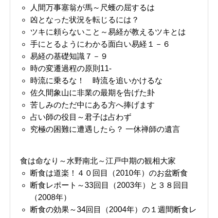
人間万事塞翁が馬～尺蠖の屈するは
凶となった状況を転じるには？
ツキに頼らないこと～易経が教えるツキとは
手にとるようにわかる面白い易経１－６
易経の基礎知識７－９
時の変遷過程の原則11-
時流に乗るな！ 時流を追いかけるな
佐久間象山に非業の最期を告げた卦
苦しみのただ中にある方へ捧げます
占い師の役目～君子は占わず
究極の困難に遭遇したら？ 一休禅師の遺言
食は命なり～水野南北～江戸中期の観相大家
断食は道楽！４０回目（2010年）のお盆断食
断食レポート～33回目（2003年）と３８回目
（2008年）
断食の効果～34回目（2004年）の１週間断食レ