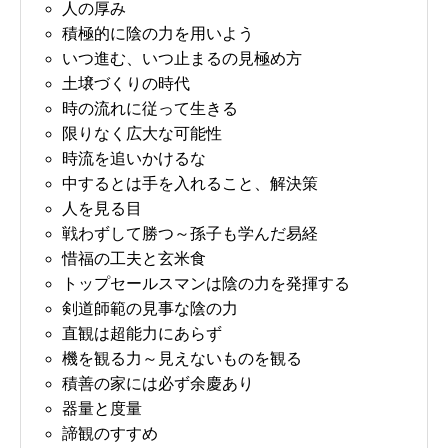
人の厚み
積極的に陰の力を用いよう
いつ進む、いつ止まるの見極め方
土壌づくりの時代
時の流れに従って生きる
限りなく広大な可能性
時流を追いかけるな
中するとは手を入れること、解決策
人を見る目
戦わずして勝つ～孫子も学んだ易経
惜福の工夫と玄米食
トップセールスマンは陰の力を発揮する
剣道師範の見事な陰の力
直観は超能力にあらず
機を観る力～見えないものを観る
積善の家には必ず余慶あり
器量と度量
諦観のすすめ