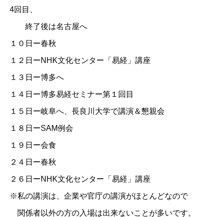
4回目
、
終了後は名古屋へ
１０日ー春秋
１２日ー
NHK文化センター「易経」講座
１３日ー博多へ
１４日ー博多易経セミナー第１回目
１５日ー岐阜へ、長良川大学で講演＆懇親会
１８日ーSAM例会
１９日ー会食
２４日ー春秋
２６日ー
NHK文化センター「易経」講座
※私の講演は、企業や官庁の講演がほとんどなので
関係者以外の方の入場は出来ないことが多いです。