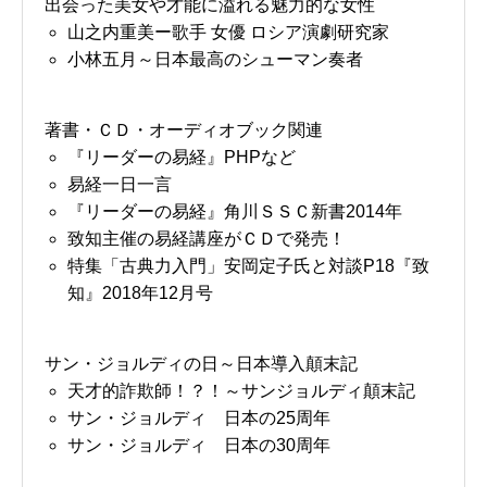
出会った美女や才能に溢れる魅力的な女性
山之内重美ー歌手 女優 ロシア演劇研究家
小林五月～日本最高のシューマン奏者
著書・ＣＤ・オーディオブック関連
『リーダーの易経』PHPなど
易経一日一言
『リーダーの易経』角川ＳＳＣ新書2014年
致知主催の易経講座がＣＤで発売！
特集「古典力入門」安岡定子氏と対談P18『致
知』2018年12月号
サン・ジョルディの日～日本導入顛末記
天才的詐欺師！？！～サンジョルディ顛末記
サン・ジョルディ 日本の25周年
サン・ジョルディ 日本の30周年