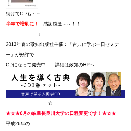
続けてCDも～～
半年で増刷に！
感謝感激～～！！
↓
2013年春の致知出版社主催：「古典に学ぶ一日セミナ
ー」が好評で
CDになって発売中！
詳細は致知のHPへ
☆
★☆★6月の岐阜長良川大学の日程変更です！★☆★
平成26年の