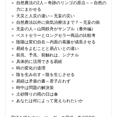
自然農法の2人～奇跡のリンゴの原点～～自然の
力にまかせる
天災と人災の違い～无妄の災い
自然農法以外に病気治療法まで？～无妄の病
无妄の人～山岡鉄舟がサンプル（番外編）
ベストセラーとロングセラー商品の比較考
陰陽は変幻自在～内面の葛藤が成長させる
易経をよむことと易占いとの違い
前兆、予兆、前触れは、シグナル
具体的に活用できる易経
時の変化の道理
陰を生み出す～陰を生じさせる
易経は矛盾の書～君子占わず
時中は問題の解決策
土砂降りの雨の日は傘
あなたは何によって覚えられたいか