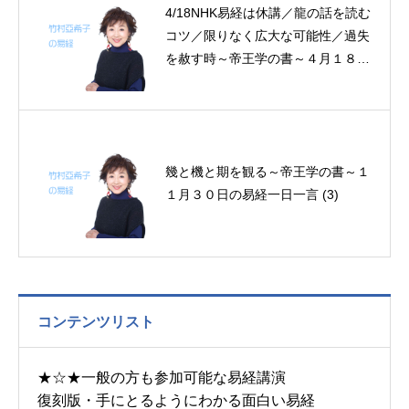
4/18NHK易経は休講／龍の話を読む
コツ／限りなく広大な可能性／過失
を赦す時～帝王学の書～４月１８日
の易経一日一言
幾と機と期を観る～帝王学の書～１
１月３０日の易経一日一言 (3)
コンテンツリスト
★☆★一般の方も参加可能な易経講演
復刻版・手にとるようにわかる面白い易経