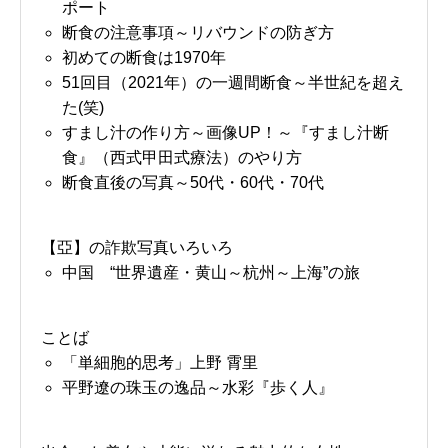
ポート
断食の注意事項～リバウンドの防ぎ方
初めての断食は1970年
51回目（2021年）の一週間断食～半世紀を超え
た(笑)
すまし汁の作り方～画像UP！～『すまし汁断
食』（西式甲田式療法）のやり方
断食直後の写真～50代・60代・70代
【亞】の詐欺写真いろいろ
中国 “世界遺産・黄山～杭州～上海”の旅
ことば
「単細胞的思考」上野 霄里
平野遼の珠玉の逸品～水彩『歩く人』