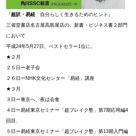
『
超訳・易経
自分らしく生きるためのヒント』
三省堂書店名古屋高島屋店の、新書・ビジネス書２部門
において
平成24年5月27日、ベストセラー1位に。
★２月
２５日ー老子会
２６日ー
NHK文化センター「易経」講座
★３月
３日ー東京へ、夜は会食
４日ー
易経東京セミナー「超ブレイク塾」第7期応用編4
回目
、
５日ー
易経東京セミナー「超ブレイク塾」第13期入門編