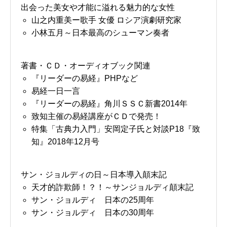
出会った美女や才能に溢れる魅力的な女性
山之内重美ー歌手 女優 ロシア演劇研究家
小林五月～日本最高のシューマン奏者
著書・ＣＤ・オーディオブック関連
『リーダーの易経』PHPなど
易経一日一言
『リーダーの易経』角川ＳＳＣ新書2014年
致知主催の易経講座がＣＤで発売！
特集「古典力入門」安岡定子氏と対談P18『致
知』2018年12月号
サン・ジョルディの日～日本導入顛末記
天才的詐欺師！？！～サンジョルディ顛末記
サン・ジョルディ 日本の25周年
サン・ジョルディ 日本の30周年