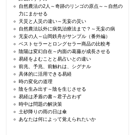
自然農法の2人～奇跡のリンゴの原点～～自然の
力にまかせる
天災と人災の違い～无妄の災い
自然農法以外に病気治療法まで？～无妄の病
无妄の人～山岡鉄舟がサンプル（番外編）
ベストセラーとロングセラー商品の比較考
陰陽は変幻自在～内面の葛藤が成長させる
易経をよむことと易占いとの違い
前兆、予兆、前触れは、シグナル
具体的に活用できる易経
時の変化の道理
陰を生み出す～陰を生じさせる
易経は矛盾の書～君子占わず
時中は問題の解決策
土砂降りの雨の日は傘
あなたは何によって覚えられたいか