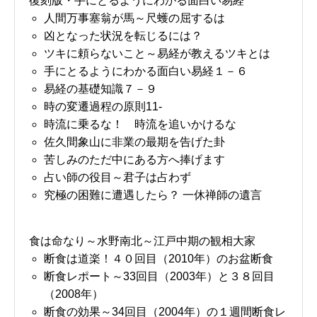
復刻版・手にとるようにわかる面白い易経
人間万事塞翁が馬～尺蠖の屈するは
凶となった状況を転じるには？
ツキに頼らないこと～易経が教えるツキとは
手にとるようにわかる面白い易経１－６
易経の基礎知識７－９
時の変遷過程の原則11-
時流に乗るな！ 時流を追いかけるな
佐久間象山に非業の最期を告げた卦
苦しみのただ中にある方へ捧げます
占い師の役目～君子は占わず
究極の困難に遭遇したら？ 一休禅師の遺言
食は命なり～水野南北～江戸中期の観相大家
断食は道楽！４０回目（2010年）のお盆断食
断食レポート～33回目（2003年）と３８回目
（2008年）
断食の効果～34回目（2004年）の１週間断食レ