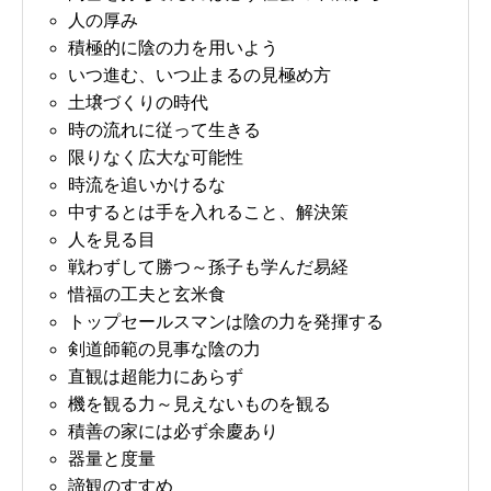
人の厚み
積極的に陰の力を用いよう
いつ進む、いつ止まるの見極め方
土壌づくりの時代
時の流れに従って生きる
限りなく広大な可能性
時流を追いかけるな
中するとは手を入れること、解決策
人を見る目
戦わずして勝つ～孫子も学んだ易経
惜福の工夫と玄米食
トップセールスマンは陰の力を発揮する
剣道師範の見事な陰の力
直観は超能力にあらず
機を観る力～見えないものを観る
積善の家には必ず余慶あり
器量と度量
諦観のすすめ