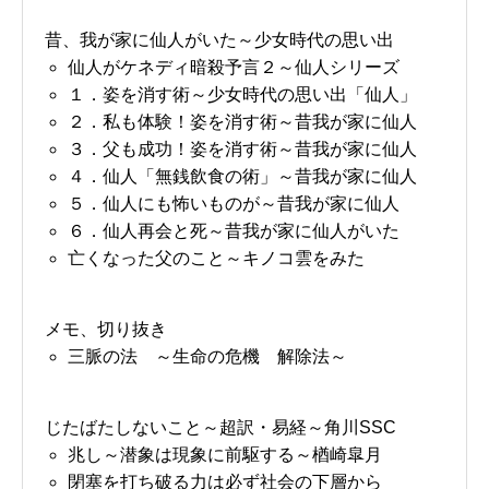
昔、我が家に仙人がいた～少女時代の思い出
仙人がケネディ暗殺予言２～仙人シリーズ
１．姿を消す術～少女時代の思い出「仙人」
２．私も体験！姿を消す術～昔我が家に仙人
３．父も成功！姿を消す術～昔我が家に仙人
４．仙人「無銭飲食の術」～昔我が家に仙人
５．仙人にも怖いものが～昔我が家に仙人
６．仙人再会と死～昔我が家に仙人がいた
亡くなった父のこと～キノコ雲をみた
メモ、切り抜き
三脈の法 ～生命の危機 解除法～
じたばたしないこと～超訳・易経～角川SSC
兆し～潜象は現象に前駆する～楢崎皐月
閉塞を打ち破る力は必ず社会の下層から