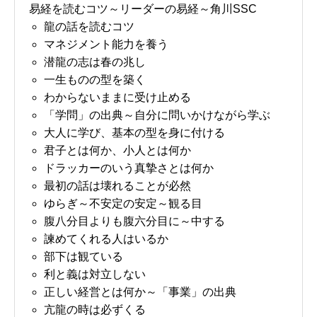
易経を読むコツ～リーダーの易経～角川SSC
龍の話を読むコツ
マネジメント能力を養う
潜龍の志は春の兆し
一生ものの型を築く
わからないままに受け止める
「学問」の出典～自分に問いかけながら学ぶ
大人に学び、基本の型を身に付ける
君子とは何か、小人とは何か
ドラッカーのいう真摯さとは何か
最初の話は壊れることが必然
ゆらぎ～不安定の安定～観る目
腹八分目よりも腹六分目に～中する
諫めてくれる人はいるか
部下は観ている
利と義は対立しない
正しい経営とは何か～「事業」の出典
亢龍の時は必ずくる