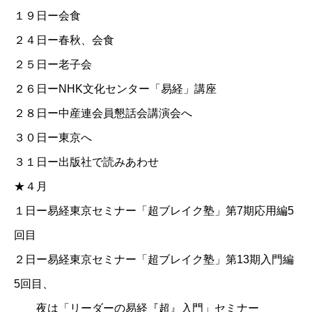
１９日ー会食
２４日ー春秋、会食
２５日ー老子会
２６日ーNHK文化センター「易経」講座
２８日ー中産連会員懇話会講演会へ
３０日ー東京へ
３１日ー出版社で読みあわせ
★４月
１日ー
易経東京セミナー「超ブレイク塾」第7期応用編5
回目
２日ー易経東京セミナー「超ブレイク塾」第13期入門編
5回目
、
夜は「リーダーの易経『超』入門」セミナー