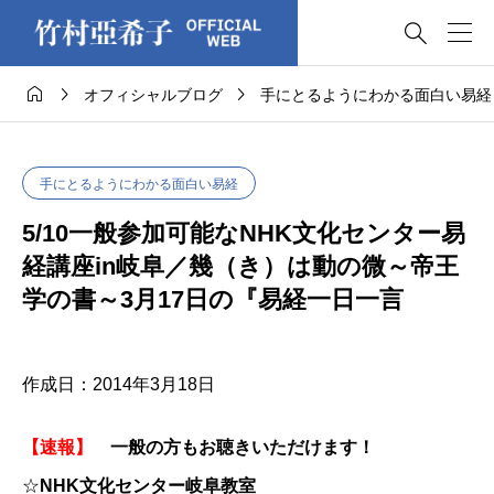




オフィシャルブログ
手にとるようにわかる面白い易経
手にとるようにわかる面白い易経
5/10一般参加可能なNHK文化センター易
経講座in岐阜／幾（き）は動の微～帝王
学の書～3月17日の『易経一日一言
作成日：2014年3月18日
【速報】
一般の方もお聴きいただけます！
☆
NHK文化センター岐阜教室