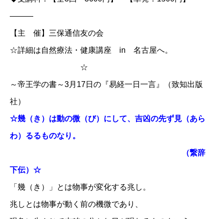
———
【主 催】三保通信友の会
☆詳細は
自然療法・健康講座 in 名古屋
へ。
☆
～帝王学の書～3月17日の『易経一日一言』（致知出版
社）
☆幾（き）は動の微（び）にして、吉凶の先ず見（あら
わ）るるものなり。
（繋辞
下伝）☆
「幾（き）」とは物事が変化する兆し。
兆しとは物事が動く前の機微であり、