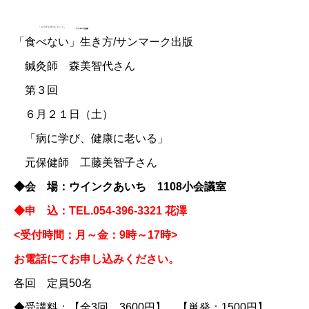
「食べない」生き方/サンマーク出版
鍼灸師 森美智代さん
第３回
６月２１日（土）
「病に学び、健康に老いる」
元保健師 工藤美智子さん
◆会 場：ウインクあいち 1108小会議室
◆申 込：TEL.054-396-3321 花澤
<受付時間：月～金：9時～17時>
お電話にてお申し込みください。
各回 定員50名
◆受講料：【全3回 3600円】 【単発：1500円】