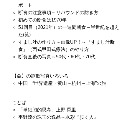
ポート
断食の注意事項～リバウンドの防ぎ方
初めての断食は1970年
51回目（2021年）の一週間断食～半世紀を超え
た(笑)
すまし汁の作り方～画像UP！～『すまし汁断
食』（西式甲田式療法）のやり方
断食直後の写真～50代・60代・70代
【亞】の詐欺写真いろいろ
中国 “世界遺産・黄山～杭州～上海”の旅
ことば
「単細胞的思考」上野 霄里
平野遼の珠玉の逸品～水彩『歩く人』