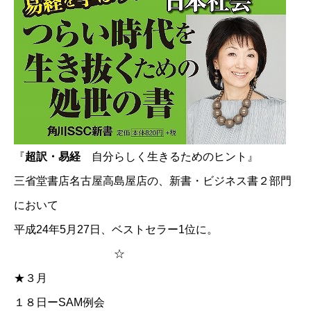
『
超訳・易経
自分らしく生きるためのヒント』
三省堂書店名古屋高島屋店の、新書・ビジネス書２部門
において
平成24年5月27日、ベストセラー1位に。
☆
★３月
１８日ーSAM例会