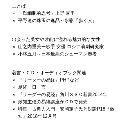
ことば
「単細胞的思考」上野 霄里
平野遼の珠玉の逸品～水彩『歩く人』
出会った美女や才能に溢れる魅力的な女性
山之内重美ー歌手 女優 ロシア演劇研究家
小林五月～日本最高のシューマン奏者
著書・ＣＤ・オーディオブック関連
『リーダーの易経』PHPなど
易経一日一言
『リーダーの易経』角川ＳＳＣ新書2014年
致知主催の易経講座がＣＤで発売！
特集「古典力入門」安岡定子氏と対談P18『致
知』2018年12月号