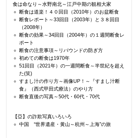
食は命なり～水野南北～江戸中期の観相大家
断食は道楽！４０回目（2010年）のお盆断食
断食レポート～33回目（2003年）と３８回目
（2008年）
断食の効果～34回目（2004年）の１週間断食レ
ポート
断食の注意事項～リバウンドの防ぎ方
初めての断食は1970年
51回目（2021年）の一週間断食～半世紀を超え
た(笑)
すまし汁の作り方～画像UP！～『すまし汁断
食』（西式甲田式療法）のやり方
断食直後の写真～50代・60代・70代
【亞】の詐欺写真いろいろ
中国 “世界遺産・黄山～杭州～上海”の旅