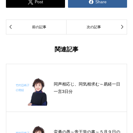


Post
Share


前の記事
次の記事
関連記事
同声相応じ、同気相求む～易経一日
一言3日分
蛮勇の愚～帝王学の書～５月９日の