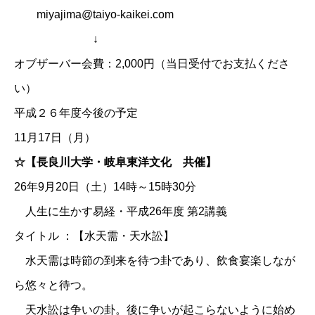
miyajima@taiyo-kaikei.com
↓
オブザーバー会費：2,000円（当日受付でお支払くださ
い）
平成２６年度今後の予定
11月17日（月）
☆【長良川大学・岐阜東洋文化 共催】
26年9月20日（土）14時～15時30分
人生に生かす易経・平成26年度 第2講義
タイトル ：【水天需・天水訟】
水天需は時節の到来を待つ卦であり、飲食宴楽しなが
ら悠々と待つ。
天水訟は争いの卦。後に争いが起こらないように始め