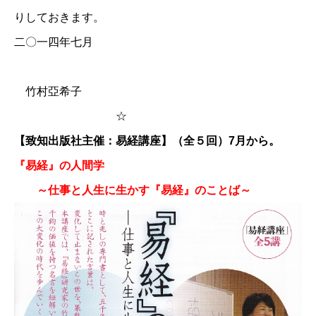
りしておきます。
二〇一四年七月
竹村亞希子
☆
【致知出版社主催：易経講座】（全５回）7月から。
『易経』の人間学
～仕事と人生に生かす『易経』のことば～