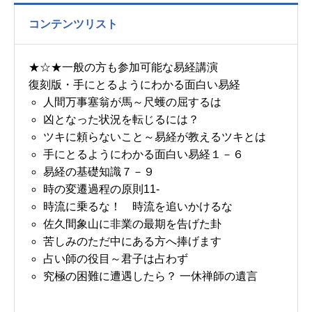
コンテンツリスト
★☆★一般の方も参加可能な易経講演
復刻版・手にとるようにわかる面白い易経
人間万事塞翁が馬～尺蠖の屈するは
凶となった状況を転じるには？
ツキに頼らないこと～易経が教えるツキとは
手にとるようにわかる面白い易経１－６
易経の基礎知識７－９
時の変遷過程の原則11-
時流に乗るな！ 時流を追いかけるな
佐久間象山に非業の最期を告げた卦
苦しみのただ中にある方へ捧げます
占い師の役目～君子は占わず
究極の困難に遭遇したら？ 一休禅師の遺言