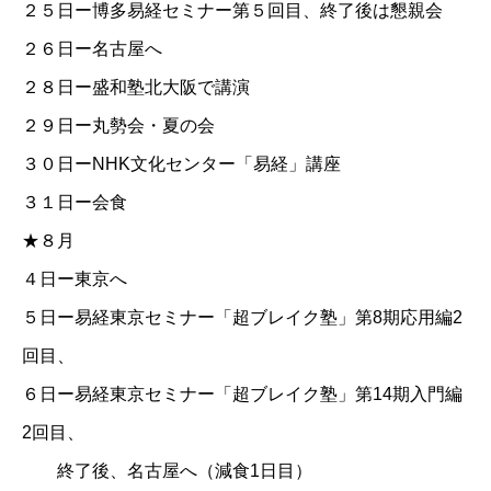
２５日ー博多易経セミナー第５回目、終了後は懇親会
２６日ー名古屋へ
２８日ー盛和塾北大阪で講演
２９日ー丸勢会・夏の会
３０日ー
NHK文化センター「易経」講座
３１日ー会食
★８月
４日ー東京へ
５日ー
易経東京セミナー「超ブレイク塾」第8期応用編2
回目
、
６日ー
易経東京セミナー「超ブレイク塾」第14期入門編
2回目
、
終了後、名古屋へ（減食1日目）