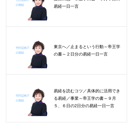
易経一日一言
東京へ／止まるという行動～帝王学
の書～２日分の易経一日一言
易経を読むコツ／具体的に活用でき
る易経／事業～帝王学の書～９月
５、６日の2日分の易経一日一言