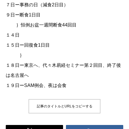
７日ー事務の日（減食2日目）
９日ー断食1日目
｝恒例お盆一週間断食44回目
１４日
１５日ー回復食1日目
｝
１８日ー東京へ、代々木易経セミナー第２回目、終了後
は名古屋へ
１９日ーSAM例会、夜は会食
記事のタイトルとURLをコピーする