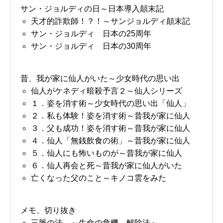
サン・ジョルディの日～日本導入顛末記
天才的詐欺師！？！～サンジョルディ顛末記
サン・ジョルディ 日本の25周年
サン・ジョルディ 日本の30周年
昔、我が家に仙人がいた～少女時代の思い出
仙人がケネディ暗殺予言２～仙人シリーズ
１．姿を消す術～少女時代の思い出「仙人」
２．私も体験！姿を消す術～昔我が家に仙人
３．父も成功！姿を消す術～昔我が家に仙人
４．仙人「無銭飲食の術」～昔我が家に仙人
５．仙人にも怖いものが～昔我が家に仙人
６．仙人再会と死～昔我が家に仙人がいた
亡くなった父のこと～キノコ雲をみた
メモ、切り抜き
お問い合わせ
講演会・セミナー情報
三脈の法 ～生命の危機 解除法～