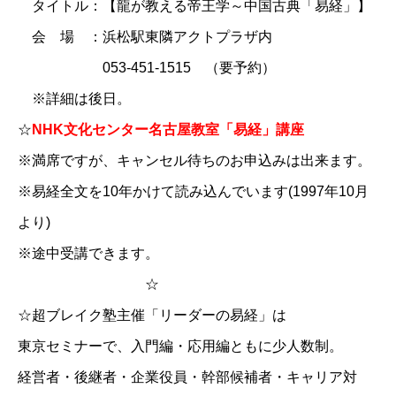
タイトル：【龍が教える帝王学～中国古典「易経」】
会 場 ：浜松駅東隣アクトプラザ内
053-451-1515 （要予約）
※詳細は後日。
☆
NHK文化センター名古屋教室「易経」講座
※満席ですが、キャンセル待ちのお申込みは出来ます。
※易経全文を10年かけて読み込んでいます(1997年10月
より)
※途中受講できます。
☆
☆
超ブレイク塾主催「リーダーの易経」
は
東京セミナーで、入門編・応用編ともに少人数制。
経営者・後継者・企業役員・幹部候補者・キャリア対