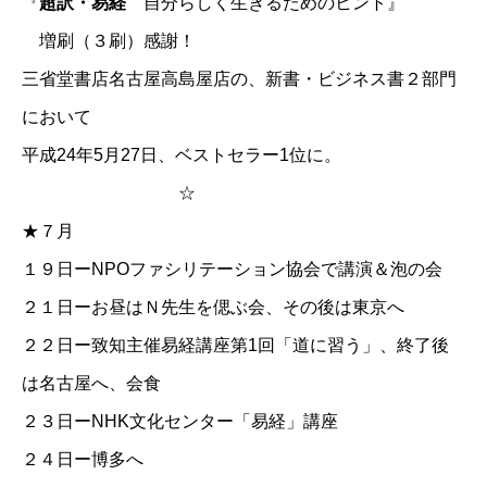
『
超訳・易経
自分らしく生きるためのヒント』
増刷（３刷）感謝！
三省堂書店名古屋高島屋店の、新書・ビジネス書２部門
において
平成24年5月27日、ベストセラー1位に。
☆
★７月
１９日ーNPOファシリテーション協会で講演＆泡の会
２１日ーお昼はＮ先生を偲ぶ会、その後は東京へ
２２日ー致知主催易経講座第1回「道に習う」、終了後
は名古屋へ、会食
２３日ー
NHK文化センター「易経」講座
２４日ー博多へ