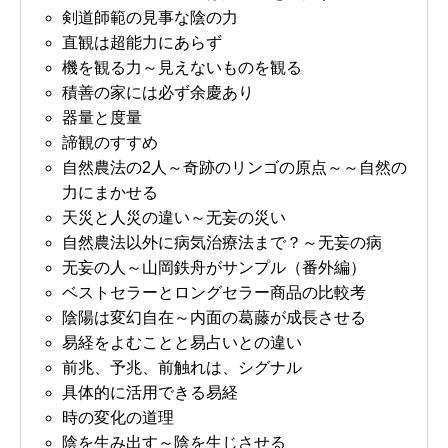
剣道師範の見事な陰の力
直観は超能力にあらず
機を観る力～見えないものを観る
積善の家には必ず余慶あり
器量と度量
諦観のすすめ
自然農法の2人～奇跡のリンゴの原点～～自然の
力にまかせる
天災と人災の違い～无妄の災い
自然農法以外に病気治療法まで？～无妄の病
无妄の人～山岡鉄舟がサンプル（番外編）
ベストセラーとロングセラー商品の比較考
陰陽は変幻自在～内面の葛藤が成長させる
易経をよむことと易占いとの違い
前兆、予兆、前触れは、シグナル
具体的に活用できる易経
時の変化の道理
陰を生み出す～陰を生じさせる