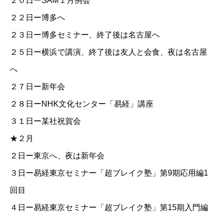
２０日ーSAM１月例会
２２日ー博多へ
２３日ー博多セミナー、終了後は名古屋へ
２５日ー横浜で講演、終了後は友人と会食、夜は名古屋
へ
２７日ー新年会
２８日ー
NHK文化センター「易経」講座
３１日ー某社祝賀会
★２月
２日ー東京へ、夜は新年会
３日ー
易経東京セミナー「超ブレイク塾」第9期応用編1
回目
４日ー
易経東京セミナー「超ブレイク塾」第15期入門編