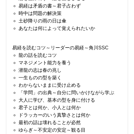
易経は矛盾の書～君子占わず
時中は問題の解決策
土砂降りの雨の日は傘
あなたは何によって覚えられたいか
易経を読むコツ～リーダーの易経～角川SSC
龍の話を読むコツ
マネジメント能力を養う
潜龍の志は春の兆し
一生ものの型を築く
わからないままに受け止める
「学問」の出典～自分に問いかけながら学ぶ
大人に学び、基本の型を身に付ける
君子とは何か、小人とは何か
ドラッカーのいう真摯さとは何か
最初の話は壊れることが必然
お問い合わせ
講演会・セミナー情報
ゆらぎ～不安定の安定～観る目