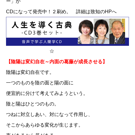
ー」が
CDになって発売中！２刷め。
詳細は致知のHPへ
☆
【陰陽は変幻自在～内面の葛藤が成長させる】
陰陽は変幻自在です。
一つのものを陰の面と陽の面に
便宜的に分けて考えてみようという。
陰と陽はひとつのもの。
つねに対立しあい、対になって作用し、
そこからあらゆる変化が生じます。