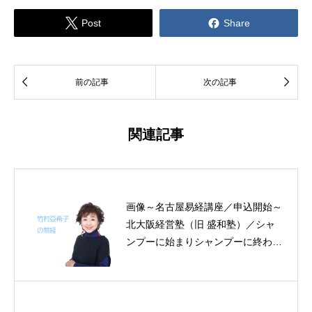


Post
Share


前の記事
次の記事
関連記事
画像～名古屋易経講座／申込開始～
北大阪経営塾（旧 盛和塾）／シャ
ンプーに始まりシャンプーに終わる
見龍時代／剣道師範の見事な陰の力
／惜福の工夫～帝王学の書～8月27
～30日の4日分の易経一日一言