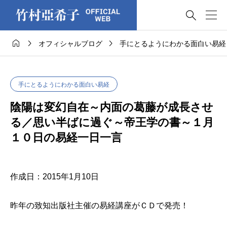




オフィシャルブログ
手にとるようにわかる面白い易経
手にとるようにわかる面白い易経
陰陽は変幻自在～内面の葛藤が成長させ
る／思い半ばに過ぐ～帝王学の書～１月
１０日の易経一日一言
作成日：2015年1月10日
昨年の致知出版社主催の易経講座がＣＤで発売！