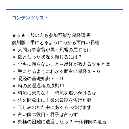
コンテンツリスト
★☆★一般の方も参加可能な易経講演
復刻版・手にとるようにわかる面白い易経
人間万事塞翁が馬～尺蠖の屈するは
凶となった状況を転じるには？
ツキに頼らないこと～易経が教えるツキとは
手にとるようにわかる面白い易経１－６
易経の基礎知識７－９
時の変遷過程の原則11-
時流に乗るな！ 時流を追いかけるな
佐久間象山に非業の最期を告げた卦
苦しみのただ中にある方へ捧げます
占い師の役目～君子は占わず
究極の困難に遭遇したら？ 一休禅師の遺言