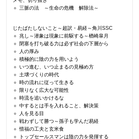
メモ、切り抜き
三脈の法 ～生命の危機 解除法～
じたばたしないこと～超訳・易経～角川SSC
兆し～潜象は現象に前駆する～楢崎皐月
閉塞を打ち破る力は必ず社会の下層から
人の厚み
積極的に陰の力を用いよう
いつ進む、いつ止まるの見極め方
土壌づくりの時代
時の流れに従って生きる
限りなく広大な可能性
時流を追いかけるな
中するとは手を入れること、解決策
人を見る目
戦わずして勝つ～孫子も学んだ易経
惜福の工夫と玄米食
トップセールスマンは陰の力を発揮する