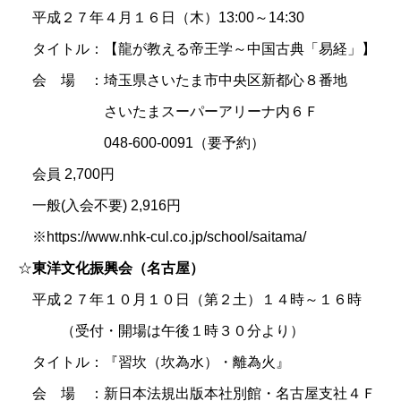
平成２７年４月１６日（木）13:00～14:30
タイトル：【龍が教える帝王学～中国古典「易経」】
会 場 ：埼玉県さいたま市中央区新都心８番地
さいたまスーパーアリーナ内６Ｆ
048-600-0091（要予約）
会員 2,700円
一般(入会不要) 2,916円
※https://www.nhk-cul.co.jp/school/saitama/
☆
東洋文化振興会（名古屋）
平成２７年１０月１０日（第２土）１４時～１６時
（受付・開場は午後１時３０分より）
タイトル：『習坎（坎為水）・離為火』
会 場 ：新日本法規出版本社別館・名古屋支社４Ｆ