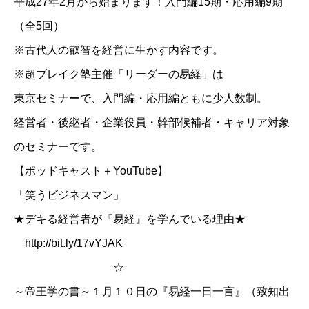
平成27年2月から始まります！入門編15期・応用編9期
（全5回）
※古代人の叡智を経営に生かす内容です。
※超ブレイク塾主催「リーダーの易経」は
東京セミナーで、入門編・応用編ともに少人数制。
経営者・後継者・企業役員・幹部候補者・キャリア対象
のセミナーです。
【ポッドキャスト＋YouTube】
「笑うビジネスマン」
★デキる経営者が『易経』を学んでいる理由★
http://bit.ly/17vYJAK
☆
～帝王学の書～１月１０日の『易経一日一言』（致知出