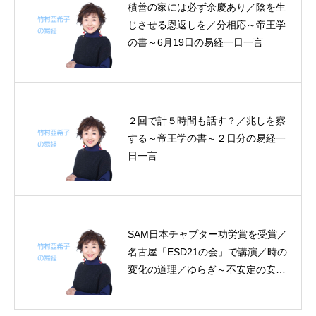
積善の家には必ず余慶あり／陰を生
じさせる恩返しを／分相応～帝王学
の書～6月19日の易経一日一言
２回で計５時間も話す？／兆しを察
する～帝王学の書～２日分の易経一
日一言
SAM日本チャプター功労賞を受賞／
名古屋「ESD21の会」で講演／時の
変化の道理／ゆらぎ～不安定の安定
～観る目／「機」を自在に用いる～
帝王学の書～２日分の易経一日一言