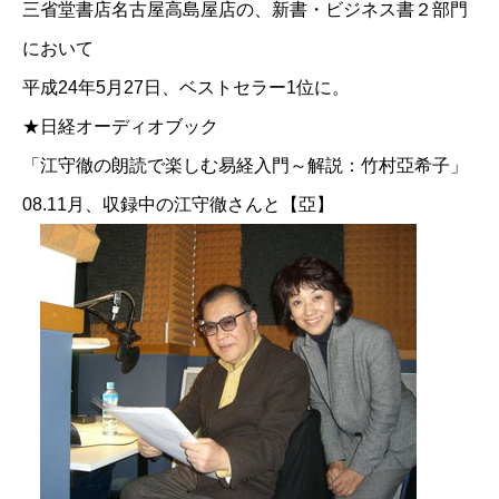
三省堂書店名古屋高島屋店の、新書・ビジネス書２部門
において
平成24年5月27日、ベストセラー1位に。
★日経オーディオブック
「江守徹の朗読で楽しむ易経入門～解説：竹村亞希子」
08.11月、収録中の江守徹さんと【亞】