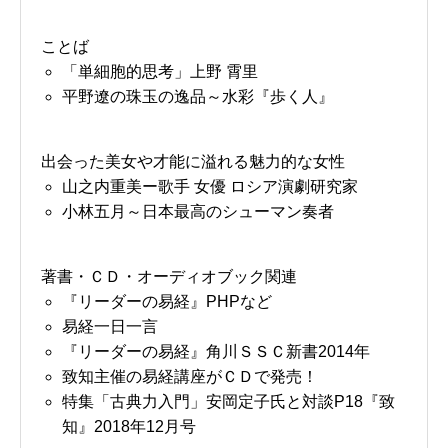
ことば
「単細胞的思考」上野 霄里
平野遼の珠玉の逸品～水彩『歩く人』
出会った美女や才能に溢れる魅力的な女性
山之内重美ー歌手 女優 ロシア演劇研究家
小林五月～日本最高のシューマン奏者
著書・ＣＤ・オーディオブック関連
『リーダーの易経』PHPなど
易経一日一言
『リーダーの易経』角川ＳＳＣ新書2014年
致知主催の易経講座がＣＤで発売！
特集「古典力入門」安岡定子氏と対談P18『致
知』2018年12月号