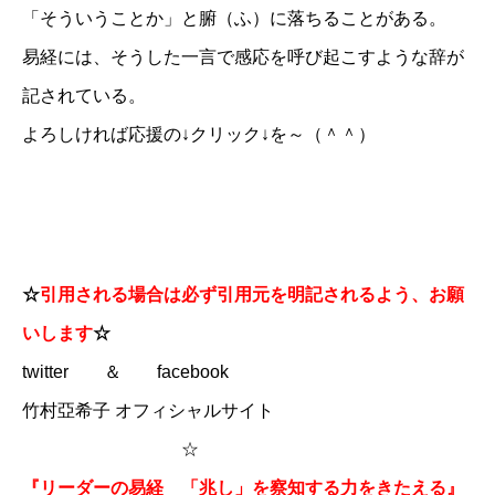
「そういうことか」と腑（ふ）に落ちることがある。
易経には、そうした一言で感応を呼び起こすような辞が
記されている。
よろしければ応援の↓クリック↓を～（＾＾）
☆
引用される場合は必ず引用元を明記されるよう、お願
いします
☆
twitter
＆
facebook
竹村亞希子 オフィシャルサイト
☆
『リーダーの易経 「兆し」を察知する力をきたえる』