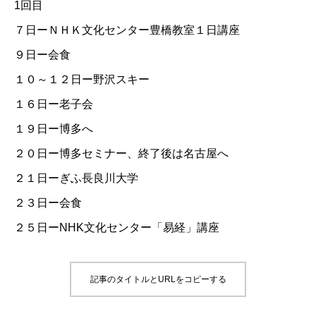
1回目
７日ーＮＨＫ文化センター豊橋教室１日講座
９日ー会食
１０～１２日ー野沢スキー
１６日ー老子会
１９日ー博多へ
２０日ー博多セミナー、終了後は名古屋へ
２１日ーぎふ長良川大学
２３日ー会食
２５日ー
NHK文化センター「易経」講座
記事のタイトルとURLをコピーする