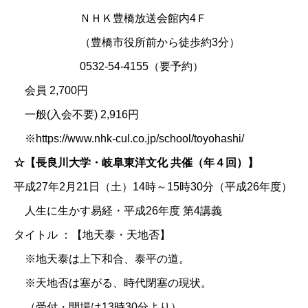
ＮＨＫ豊橋放送会館内4Ｆ
（豊橋市役所前から徒歩約3分）
0532-54-4155（要予約）
会員 2,700円
一般(入会不要) 2,916円
※https://www.nhk-cul.co.jp/school/toyohashi/
☆【長良川大学・岐阜東洋文化 共催（年４回）】
平成27年2月21日（土）14時～15時30分（平成26年度）
人生に生かす易経・平成26年度 第4講義
タイトル ：【地天泰・天地否】
※地天泰は上下和合、泰平の道。
※天地否は塞がる、時代閉塞の現状。
（受付・開場は13時30分より）