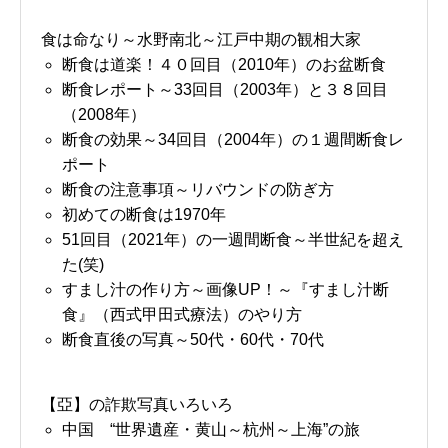
食は命なり～水野南北～江戸中期の観相大家
断食は道楽！４０回目（2010年）のお盆断食
断食レポート～33回目（2003年）と３８回目
（2008年）
断食の効果～34回目（2004年）の１週間断食レ
ポート
断食の注意事項～リバウンドの防ぎ方
初めての断食は1970年
51回目（2021年）の一週間断食～半世紀を超え
た(笑)
すまし汁の作り方～画像UP！～『すまし汁断
食』（西式甲田式療法）のやり方
断食直後の写真～50代・60代・70代
【亞】の詐欺写真いろいろ
中国 “世界遺産・黄山～杭州～上海”の旅