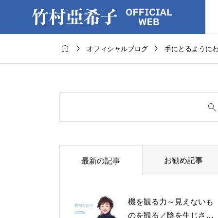



オフィシャルブログ
手にとるように
お勧め記事
最新の記事
機を観る力～見えないも
のを観る／陰を生じさせ