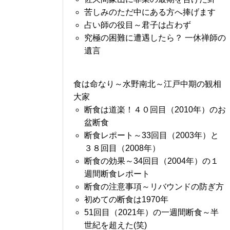
苦しみのただ中にある方へ捧げます
占い師の役目～君子は占わず
究極の困難に遭遇したら？ 一休禅師の
遺言
食は命なり～水野南北～江戸中期の観相
大家
断食は道楽！４０回目（2010年）のお
盆断食
断食レポート～33回目（2003年）と
３８回目（2008年）
断食の効果～34回目（2004年）の１
週間断食レポート
断食の注意事項～リバウンドの防ぎ方
初めての断食は1970年
51回目（2021年）の一週間断食～半
世紀を超えた(笑)