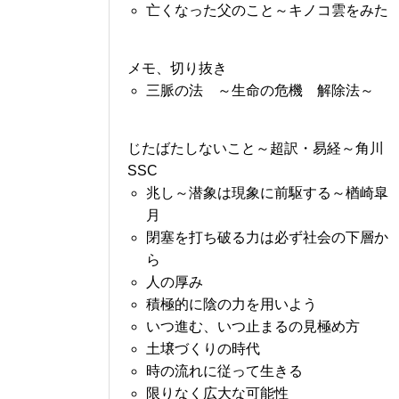
亡くなった父のこと～キノコ雲をみた
メモ、切り抜き
三脈の法 ～生命の危機 解除法～
じたばたしないこと～超訳・易経～角川
SSC
兆し～潜象は現象に前駆する～楢崎皐
月
閉塞を打ち破る力は必ず社会の下層か
ら
人の厚み
積極的に陰の力を用いよう
いつ進む、いつ止まるの見極め方
土壌づくりの時代
時の流れに従って生きる
限りなく広大な可能性