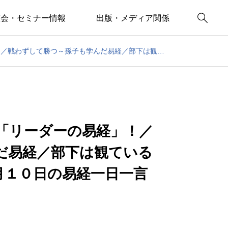

演会・セミナー情報
出版・メディア関係
『THE21』これからの一冊に「リーダーの易経」！／戦わずして勝つ～孫子も学んだ易経／部下は観ている／交如威如～帝王学の書～６月１０日の易経一日一言
に「リーダーの易経」！／
だ易経／部下は観ている
月１０日の易経一日一言