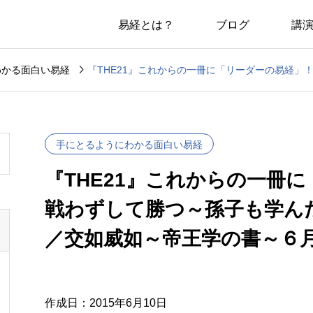
易経とは？
ブログ
講

わかる面白い易経
手にとるようにわかる面白い易経
『THE21』これからの一冊
戦わずして勝つ～孫子も学ん
／交如威如～帝王学の書～６
作成日：2015年6月10日