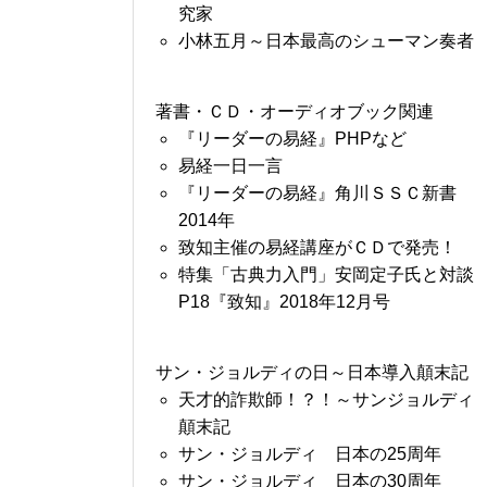
究家
小林五月～日本最高のシューマン奏者
著書・ＣＤ・オーディオブック関連
『リーダーの易経』PHPなど
易経一日一言
『リーダーの易経』角川ＳＳＣ新書
2014年
致知主催の易経講座がＣＤで発売！
特集「古典力入門」安岡定子氏と対談
P18『致知』2018年12月号
サン・ジョルディの日～日本導入顛末記
天才的詐欺師！？！～サンジョルディ
顛末記
サン・ジョルディ 日本の25周年
サン・ジョルディ 日本の30周年