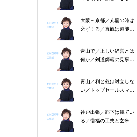
る恩返しを／固定観念を
捨てる～帝王学の書～2
大阪～京都／亢龍の時は
月4日～2月8日の5日分
必ずくる／直観は超能力
の易経一日一言
にあらず／易の三義～帝
王学の書～1月30日～2
青山で／正しい経営とは
月3日の5日分の易経一日
何か／剣道師範の見事な
一言
陰の力／信じる力 ～帝
王学の書～1月25日～29
青山／利と義は対立しな
日の5日分の易経一日一
い／トップセールスマン
言
は陰の力を発揮する／公
に立って行なう～帝王学
神戸出張／部下は観てい
の書～1月19日～24日の
る／惜福の工夫と玄米食
6日分の易経一日一言
／天地の交わり～帝王学