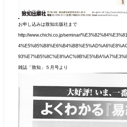
お申し込みは致知出版社まで
http://www.chichi.co.jp/seminar/%E3%82%84
4%E5%85%B8%E6%B4%BB%E5%AD%A6%E8%A
93%E7%B5%8C%E8%AC%9B%E5%BA%A7%E3%8
雑誌「致知」５月号より