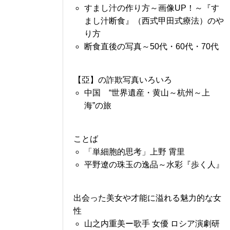
すまし汁の作り方～画像UP！～『す
まし汁断食』（西式甲田式療法）のや
り方
断食直後の写真～50代・60代・70代
【亞】の詐欺写真いろいろ
中国 “世界遺産・黄山～杭州～上
海”の旅
ことば
「単細胞的思考」上野 霄里
平野遼の珠玉の逸品～水彩『歩く人』
出会った美女や才能に溢れる魅力的な女
性
山之内重美ー歌手 女優 ロシア演劇研