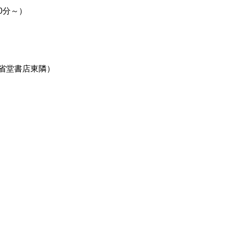
30分～）
三省堂書店東隣）