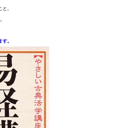
こと。
。
ます。