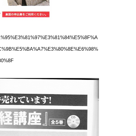
%E3%81%95%E3%81%97%E3%81%84%E5%8F%A
C%9B%E5%BA%A7%E3%80%8E%E6%98%
0%8F