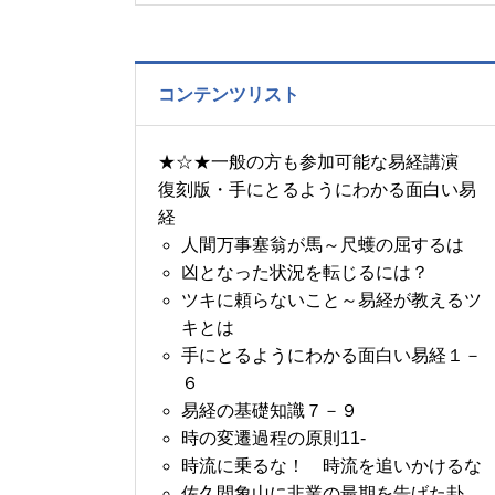
の書～1月14日～18日の
5日分の易経一日一言
コンテンツリスト
★☆★一般の方も参加可能な易経講演
復刻版・手にとるようにわかる面白い易
経
人間万事塞翁が馬～尺蠖の屈するは
凶となった状況を転じるには？
ツキに頼らないこと～易経が教えるツ
キとは
手にとるようにわかる面白い易経１－
６
易経の基礎知識７－９
時の変遷過程の原則11-
時流に乗るな！ 時流を追いかけるな
佐久間象山に非業の最期を告げた卦