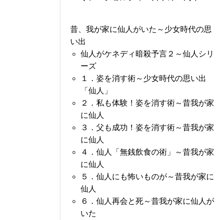
昔、我が家に仙人がいた～少女時代の思
い出
仙人がケネディ暗殺予言２～仙人シリ
ーズ
１．姿を消す術～少女時代の思い出
「仙人」
２．私も体験！姿を消す術～昔我が家
に仙人
３．父も成功！姿を消す術～昔我が家
に仙人
４．仙人「無銭飲食の術」～昔我が家
に仙人
５．仙人にも怖いものが～昔我が家に
仙人
６．仙人再会と死～昔我が家に仙人が
いた