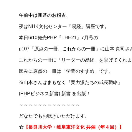
午前中は囲碁のお稽古、
夜は
NHK文化センター「易経」講座
です。
本日6/10発売PHP『THE21』7月号の
p107「原点の一冊、これからの一冊」に山本 真司さ
これからの一冊に「リーダーの易経」を挙げてくれま
因みに原点の一冊は「学問のすすめ」です。
※山本さんはまもなく『実力派たちの成長戦略』
(PHPビジネス新書) 新書 を出版！
～～～～～～～～～～～～～
どなたでもお聴きいただけます。
☆
【長良川大学・岐阜東洋文化 共催（年４回）】