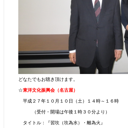
どなたでもお聴き頂けます。
☆
東洋文化振興会（名古屋）
平成２７年１０月１０日（土）１４時～１６時
（受付・開場は午後１時３０分より）
タイトル：『習坎（坎為水）・離為火』