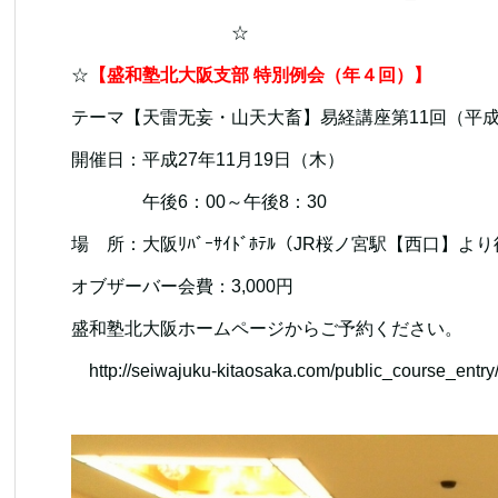
☆
☆
【盛和塾北大阪支部 特別例会（年４回）】
テーマ【天雷无妄・山天大畜】易経講座第11回（平成
開催日：平成27年11月19日（木）
午後6：00～午後8：30
場 所：大阪ﾘﾊﾞｰｻｲﾄﾞﾎﾃﾙ（JR桜ノ宮駅【西口】よ
オブザーバー会費：3,000円
盛和塾北大阪ホームページからご予約ください。
http://seiwajuku-kitaosaka.com/public_course_entry