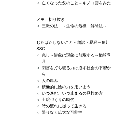
亡くなった父のこと～キノコ雲をみた
メモ、切り抜き
三脈の法 ～生命の危機 解除法～
じたばたしないこと～超訳・易経～角川
SSC
兆し～潜象は現象に前駆する～楢崎皐
月
閉塞を打ち破る力は必ず社会の下層か
ら
人の厚み
積極的に陰の力を用いよう
いつ進む、いつ止まるの見極め方
土壌づくりの時代
時の流れに従って生きる
限りなく広大な可能性