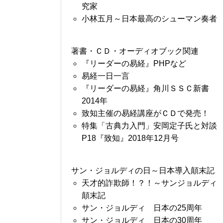
究家
小林五月～日本最高のシューマン奏者
著書・ＣＤ・オーディオブック関連
『リーダーの易経』PHPなど
易経一日一言
『リーダーの易経』角川ＳＳＣ新書
2014年
致知主催の易経講座がＣＤで発売！
特集「古典力入門」安岡定子氏と対談
P18『致知』2018年12月号
サン・ジョルディの日～日本導入顛末記
天才的詐欺師！？！～サンジョルディ
顛末記
サン・ジョルディ 日本の25周年
サン・ジョルディ 日本の30周年