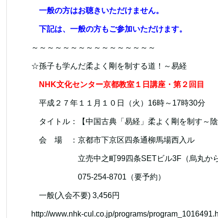
一般の方はお聴きいただけません。
下記は、一般の方もご参加いただけます。
～～～～～～～～～～～～～～～～
☆孫子も学んだ柔よく剛を制する道！～易経
NHK文化センター京都教室１日講座・第２回目
平成２７年１１月１０日（火）16時～17時30分
タイトル：【中国古典「易経」柔よく剛を制す～陰
会 場 ：京都市下京区四条通柳馬場西入ル
立売中之町99四条SETビル3F（烏丸から
075-254-8701（要予約）
一般(入会不要) 3,456円
http://www.nhk-cul.co.jp/programs/program_1016491.