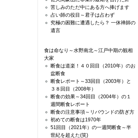
苦しみのただ中にある方へ捧げます
占い師の役目～君子は占わず
究極の困難に遭遇したら？ 一休禅師の
遺言
食は命なり～水野南北～江戸中期の観相
大家
断食は道楽！４０回目（2010年）のお
盆断食
断食レポート～33回目（2003年）と
３８回目（2008年）
断食の効果～34回目（2004年）の１
週間断食レポート
断食の注意事項～リバウンドの防ぎ方
初めての断食は1970年
51回目（2021年）の一週間断食～半
世紀を超えた(笑)