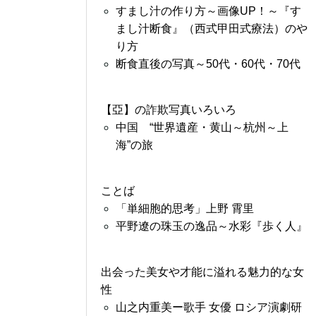
すまし汁の作り方～画像UP！～『す
まし汁断食』（西式甲田式療法）のや
り方
断食直後の写真～50代・60代・70代
【亞】の詐欺写真いろいろ
中国 “世界遺産・黄山～杭州～上
海”の旅
ことば
「単細胞的思考」上野 霄里
平野遼の珠玉の逸品～水彩『歩く人』
出会った美女や才能に溢れる魅力的な女
性
山之内重美ー歌手 女優 ロシア演劇研