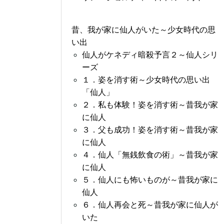
昔、我が家に仙人がいた～少女時代の思
い出
仙人がケネディ暗殺予言２～仙人シリ
ーズ
１．姿を消す術～少女時代の思い出
「仙人」
２．私も体験！姿を消す術～昔我が家
に仙人
３．父も成功！姿を消す術～昔我が家
に仙人
４．仙人「無銭飲食の術」～昔我が家
に仙人
５．仙人にも怖いものが～昔我が家に
仙人
６．仙人再会と死～昔我が家に仙人が
いた