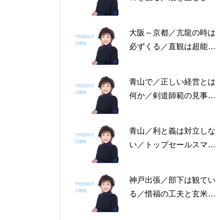
る恩返しを／固定観念を
捨てる～帝王学の書～2
大阪～京都／亢龍の時は
月4日～2月8日の5日分
必ずくる／直観は超能力
の易経一日一言
にあらず／易の三義～帝
王学の書～1月30日～2
青山で／正しい経営とは
月3日の5日分の易経一日
何か／剣道師範の見事な
一言
陰の力／信じる力 ～帝
王学の書～1月25日～29
青山／利と義は対立しな
日の5日分の易経一日一
い／トップセールスマン
言
は陰の力を発揮する／公
に立って行なう～帝王学
神戸出張／部下は観てい
の書～1月19日～24日の
る／惜福の工夫と玄米食
6日分の易経一日一言
／天地の交わり～帝王学