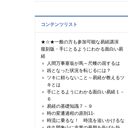
の書～1月14日～18日の
5日分の易経一日一言
コンテンツリスト
★☆★一般の方も参加可能な易経講演
復刻版・手にとるようにわかる面白い易
経
人間万事塞翁が馬～尺蠖の屈するは
凶となった状況を転じるには？
ツキに頼らないこと～易経が教えるツ
キとは
手にとるようにわかる面白い易経１－
６
易経の基礎知識７－９
時の変遷過程の原則11-
時流に乗るな！ 時流を追いかけるな
佐久間象山に非業の最期を告げた卦