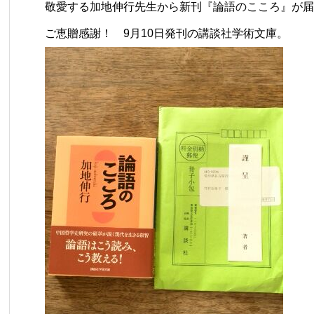
敬愛する加地伸行先生から新刊『論語のこころ』が届
ご恵贈感謝！ 9月10日発刊の講談社学術文庫。