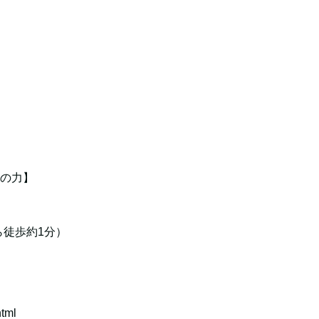
の力】
徒歩約1分）
html