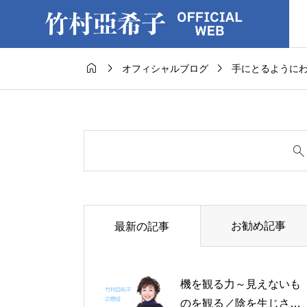



オフィシャルブログ
手にとるように
お勧め記事
最新の記事
機を観る力～見えないも
のを観る／陰を生じさせ