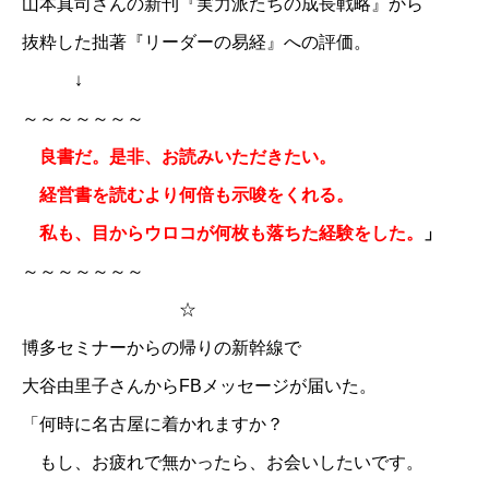
山本真司さん
の新刊『実力派たちの成長戦略』から
抜粋した拙著『リーダーの易経』への評価。
↓
～～～～～～～
良書だ。是非、お読みいただきたい。
経営書を読むより何倍も示唆をくれる。
私も、目からウロコが何枚も落ちた経験をした。
」
～～～～～～～
☆
博多セミナーからの帰りの新幹線で
大谷由里子さん
からFBメッセージが届いた。
「何時に名古屋に着かれますか？
もし、お疲れで無かったら、お会いしたいです。