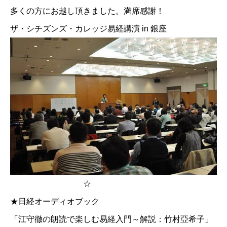
多くの方にお越し頂きました。満席感謝！
ザ・シチズンズ・カレッジ易経講演 in 銀座
☆
★
日経オーディオブック
「江守徹の朗読で楽しむ易経入門～解説：竹村亞希子」