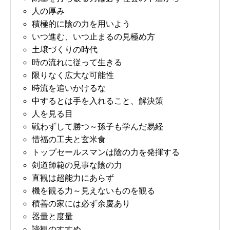
人の厚み
積極的に陰の力を用いよう
いつ進む、いつ止まるの見極め方
土壌づくりの時代
時の流れに従って生きる
限りなく広大な可能性
時流を追いかけるな
中するとは手を入れること、解決策
人を見る目
戦わずして勝つ～孫子も学んだ易経
惜福の工夫と玄米食
トップセールスマンは陰の力を発揮する
剣道師範の見事な陰の力
直観は超能力にあらず
機を観る力～見えないものを観る
積善の家には必ず余慶あり
器量と度量
諦観のすすめ