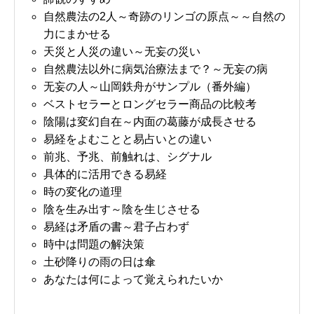
自然農法の2人～奇跡のリンゴの原点～～自然の
力にまかせる
天災と人災の違い～无妄の災い
自然農法以外に病気治療法まで？～无妄の病
无妄の人～山岡鉄舟がサンプル（番外編）
ベストセラーとロングセラー商品の比較考
陰陽は変幻自在～内面の葛藤が成長させる
易経をよむことと易占いとの違い
前兆、予兆、前触れは、シグナル
具体的に活用できる易経
時の変化の道理
陰を生み出す～陰を生じさせる
易経は矛盾の書～君子占わず
時中は問題の解決策
土砂降りの雨の日は傘
あなたは何によって覚えられたいか