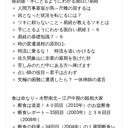
復刻版・手にとるようにわかる面白い易経
人間万事塞翁が馬～尺蠖の屈するは
凶となった状況を転じるには？
ツキに頼らないこと～易経が教えるツキとは
手にとるようにわかる面白い易経１－６
易経の基礎知識７－９
時の変遷過程の原則11-
時流に乗るな！ 時流を追いかけるな
佐久間象山に非業の最期を告げた卦
苦しみのただ中にある方へ捧げます
占い師の役目～君子は占わず
究極の困難に遭遇したら？ 一休禅師の遺言
食は命なり～水野南北～江戸中期の観相大家
断食は道楽！４０回目（2010年）のお盆断食
断食レポート～33回目（2003年）と３８回目
（2008年）
断食の効果～34回目（2004年）の１週間断食レ