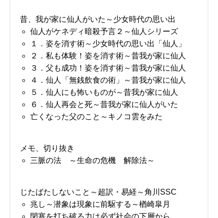
昔、我が家に仙人がいた～少女時代の思い出
仙人がケネディ暗殺予言２～仙人シリーズ
１．姿を消す術～少女時代の思い出「仙人」
２．私も体験！姿を消す術～昔我が家に仙人
３．父も成功！姿を消す術～昔我が家に仙人
４．仙人「無銭飲食の術」～昔我が家に仙人
５．仙人にも怖いものが～昔我が家に仙人
６．仙人再会と死～昔我が家に仙人がいた
亡くなった父のこと～キノコ雲をみた
メモ、切り抜き
三脈の法 ～生命の危機 解除法～
じたばたしないこと～超訳・易経～角川SSC
兆し～潜象は現象に前駆する～楢崎皐月
閉塞を打ち破る力は必ず社会の下層から