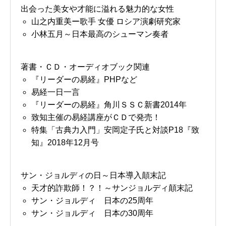
出会った美女や才能に溢れる魅力的な女性
山之内重美ー歌手 女優 ロシア演劇研究家
小林五月～日本最高のシューマン奏者
著書・ＣＤ・オーディオブック関連
『リーダーの易経』PHPなど
易経一日一言
『リーダーの易経』角川ＳＳＣ新書2014年
致知主催の易経講座がＣＤで発売！
特集「古典力入門」安岡定子氏と対談P18『致
知』2018年12月号
サン・ジョルディの日～日本導入顛末記
天才的詐欺師！？！～サンジョルディ顛末記
サン・ジョルディ 日本の25周年
サン・ジョルディ 日本の30周年