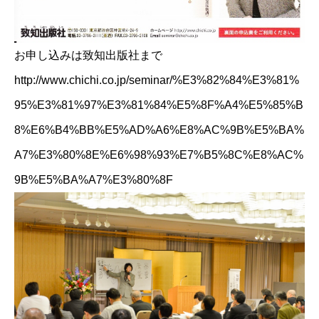
お申し込みは致知出版社まで
http://www.chichi.co.jp/seminar/%E3%82%84%E3%81%
95%E3%81%97%E3%81%84%E5%8F%A4%E5%85%B
8%E6%B4%BB%E5%AD%A6%E8%AC%9B%E5%BA%
A7%E3%80%8E%E6%98%93%E7%B5%8C%E8%AC%
9B%E5%BA%A7%E3%80%8F