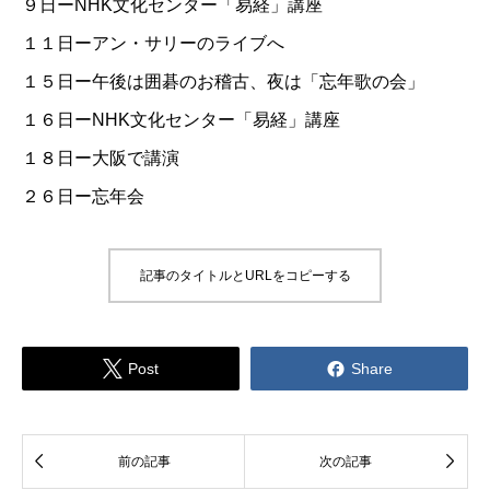
９日ー
NHK文化センター「易経」講座
１１日ーアン・サリーのライブへ
１５日ー午後は囲碁のお稽古、夜は「忘年歌の会」
１６日ー
NHK文化センター「易経」講座
１８日ー大阪で講演
２６日ー忘年会
記事のタイトルとURLをコピーする


Post
Share


前の記事
次の記事