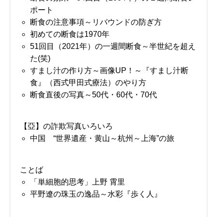
ポート
断食の注意事項～リバウンドの防ぎ方
初めての断食は1970年
51回目（2021年）の一週間断食～半世紀を超え
た(笑)
すまし汁の作り方～画像UP！～『すまし汁断
食』（西式甲田式療法）のやり方
断食直後の写真～50代・60代・70代
【亞】の詐欺写真いろいろ
中国 “世界遺産・黄山～杭州～上海”の旅
ことば
「単細胞的思考」上野 霄里
平野遼の珠玉の逸品～水彩『歩く人』