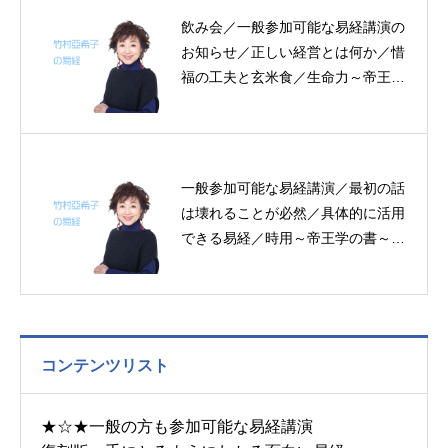
飲み会／一般参加可能な易経講演の
お知らせ／正しい経営とは何か／惜
福の工夫と玄米食／生命力～帝王学
の書～５月２９日の易経一日一言
一般参加可能な易経講演／最初の話
は壊れることが必然／具体的に活用
できる易経／時用～帝王学の書～６
月３０日の易経一日一言
コンテンツリスト
★☆★一般の方も参加可能な易経講演