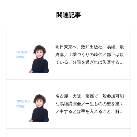
関連記事
明日東京へ、致知出版社「易経」最
終講／土壌づくりの時代／部下は観
ている／分限を過ぎれば失墜する～
帝王学の書～3日分の易経一日一言
名古屋・大阪・京都で一般参加可能
な易経講演会／一生ものの型を築く
／中するとは手を入れること、解決
策／義の研究～帝王学の書～２日分
の易経一日一言