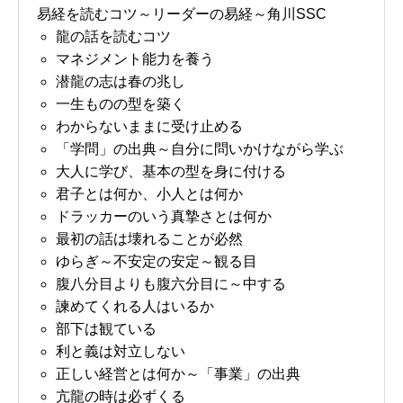
易経を読むコツ～リーダーの易経～角川SSC
龍の話を読むコツ
マネジメント能力を養う
潜龍の志は春の兆し
一生ものの型を築く
わからないままに受け止める
「学問」の出典～自分に問いかけながら学ぶ
大人に学び、基本の型を身に付ける
君子とは何か、小人とは何か
ドラッカーのいう真摯さとは何か
最初の話は壊れることが必然
ゆらぎ～不安定の安定～観る目
腹八分目よりも腹六分目に～中する
諫めてくれる人はいるか
部下は観ている
利と義は対立しない
正しい経営とは何か～「事業」の出典
お問い合わせ
講演会・セミナー情報
亢龍の時は必ずくる