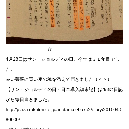
☆
4月23日はサン・ジョルディの日、今年は３１年目でし
た。
赤い薔薇に青い麦の穂を添えて届きました（＾＾）
【サン・ジョルディの日～日本導入顛末記】は4/8
の日記
から毎日書きました。
http://plaza.rakuten.co.jp/anotamatebako2/diary/2016040
80000/