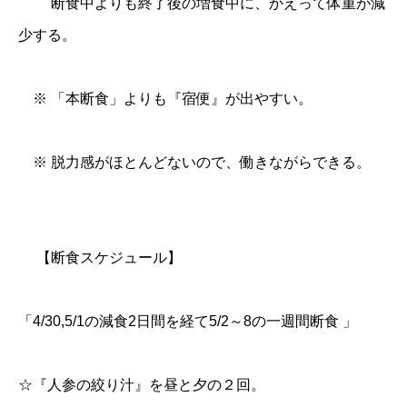
断食中よりも終了後の増食中に、かえって体重が減
少する。
※ 「本断食」よりも『宿便』が出やすい。
※ 脱力感がほとんどないので、働きながらできる。
【断食スケジュール】
「4/30,5/1の減食2日間を経て5/2～8の一週間断食 」
☆『人参の絞り汁』を昼と夕の２回。