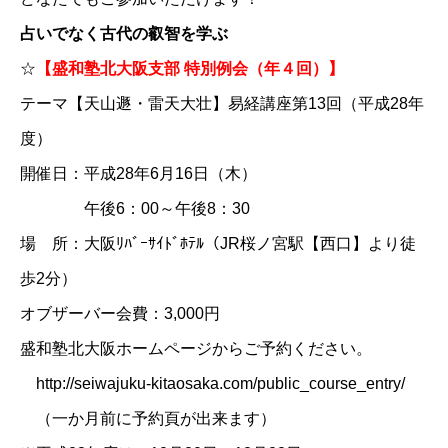
占いでなく古代の叡智を学ぶ
☆
【盛和塾北大阪支部 特別例会（年４回）】
テーマ【天山遯・雷天大壮】易経講座第13回（平成28年
度）
開催日：平成28年6月16日（木）
午後6：00～午後8：30
場 所：大阪ﾘﾊﾞｰｻｲﾄﾞﾎﾃﾙ（JR桜ノ宮駅【西口】より徒
歩2分）
オブザーバー会費：3,000円
盛和塾北大阪ホームページ
からご予約ください。
http://seiwajuku-kitaosaka.com/public_course_entry/
（一か月前に予約頁が出来ます）