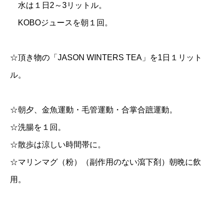
水は１日2～3リットル。
KOBOジュースを朝１回。
☆頂き物の「JASON WINTERS TEA」を1日１リット
ル。
☆朝夕、金魚運動・毛管運動・合掌合蹠運動。
☆洗腸を１回。
☆散歩は涼しい時間帯に。
☆マリンマグ（粉）（副作用のない瀉下剤）朝晩に飲
用。