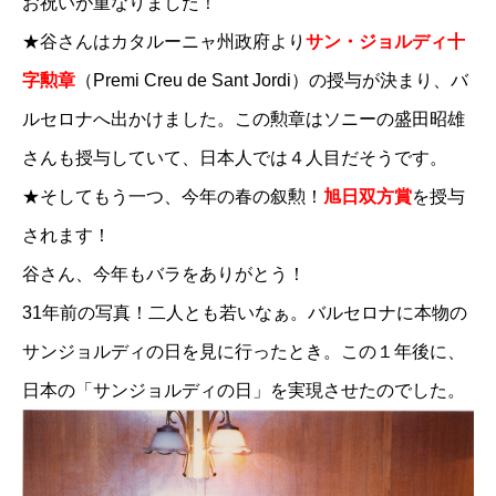
お祝いが重なりました！
★谷さんはカタルーニャ州政府より
サン・ジョルディ十
字勲章
（Premi Creu de Sant Jordi）の授与が決まり、バ
ルセロナへ出かけました。この勲章はソニーの盛田昭雄
さんも授与していて、日本人では４人目だそうです。
★そしてもう一つ、今年の春の叙勲！
旭日双方賞
を授与
されます！
谷さん、今年もバラをありがとう！
31年前の写真！二人とも若いなぁ。バルセロナに本物の
サンジョルディの日を見に行ったとき。この１年後に、
日本の「サンジョルディの日」を実現させたのでした。