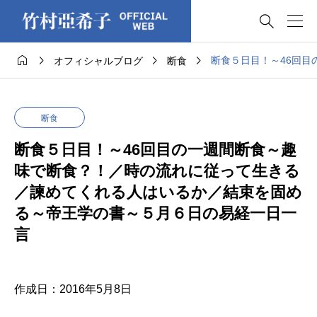





断食５日目！～46回
オフィシャルブログ
断食
断食
断食５日目！～46回目の一週間断食～趣
味で断食？！／時の流れに従って生きる
／諫めてくれる人はいるか／結束を固め
る～帝王学の書～５月６日の易経一日一
言
作成日：2016年5月8日