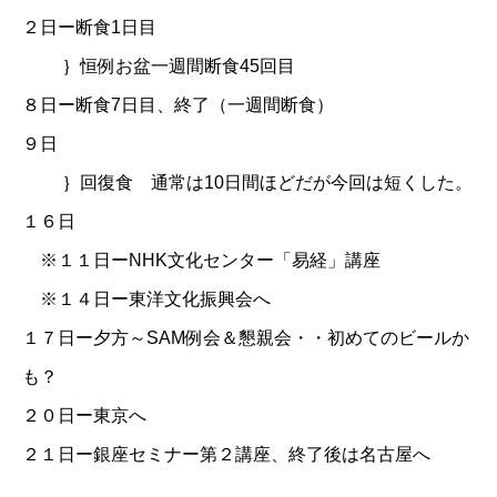
２日ー断食1日目
｝恒例お盆一週間断食45回目
８日ー断食7日目、終了（一週間断食）
９日
｝回復食 通常は10日間ほどだが今回は短くした。
１６日
※１１日ー
NHK文化センター「易経」講座
※１４日ー東洋文化振興会へ
１７日ー夕方～SAM例会＆懇親会・・初めてのビールか
も？
２０日ー東京へ
２１日ー銀座セミナー第２講座、終了後は名古屋へ