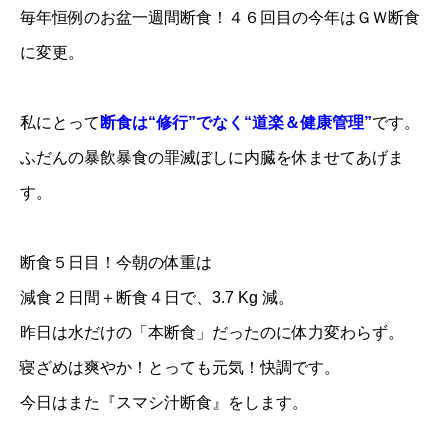
毎年恒例のお盆一週間断食！４６回目の今年はＧＷ断食
に変更。
私にとって
断食は“修行”でなく“道楽＆健康管理”
です。
ふだんの暴飲暴食の罪滅ぼしに内臓を休ませてあげま
す。
断食５日目！今朝の体重は
減食２日間＋断食４日で、3.7 Kg 減。
昨日は水だけの「本断食」だったのに体力変わらず。
寝ざめは爽やか！とっても元気！快調です。
今日はまた『スマシ汁断食』をします。