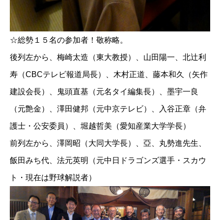
☆総勢１５名の参加者！敬称略。
後列左から、梅崎太造（東大教授）、山田陽一、北辻利
寿（CBCテレビ報道局長）、木村正道、藤本和久（矢作
建設会長）、鬼頭直基（元名タイ編集長）、墨宇一良
（元艶金）、澤田健邦（元中京テレビ）、入谷正章（弁
護士・公安委員）、堀越哲美（愛知産業大学学長）
前列左から、澤岡昭（大同大学長）、亞、丸勢進先生、
飯田みち代、法元英明（元中日ドラゴンズ選手・スカウ
ト・現在は野球解説者）