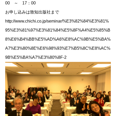
00 ～ 17：00
お申し込みは致知出版社まで
http://www.chichi.co.jp/seminar/%E3%82%84%E3%81%
95%E3%81%97%E3%81%84%E5%8F%A4%E5%85%B
8%E6%B4%BB%E5%AD%A6%E8%AC%9B%E5%BA%
A7%E3%80%8E%E6%98%93%E7%B5%8C%E8%AC%
9B%E5%BA%A7%E3%80%8F-2