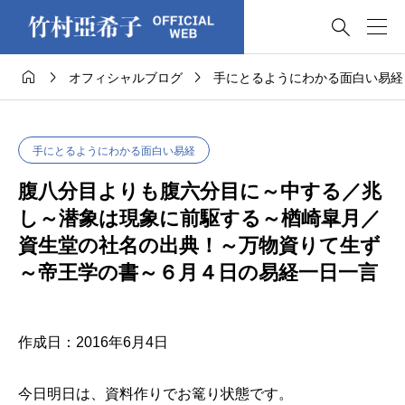




オフィシャルブログ
手にとるようにわかる面白い易経
手にとるようにわかる面白い易経
腹八分目よりも腹六分目に～中する／兆
し～潜象は現象に前駆する～楢崎皐月／
資生堂の社名の出典！～万物資りて生ず
～帝王学の書～６月４日の易経一日一言
作成日：2016年6月4日
今日明日は、資料作りでお篭り状態です。