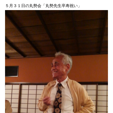
５月３１日の丸勢会「丸勢先生卒寿祝い」