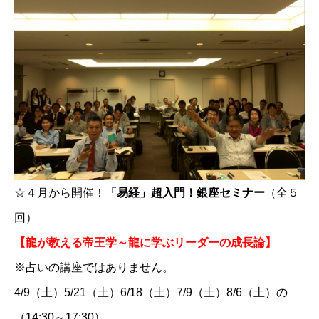
☆
４月から開催！
「易経」超入門！銀座セミナー
（全５
回）
【龍が教える帝王学～龍に学ぶリーダーの成長論】
※占いの講座ではありません。
4/9（土）5/21（土）6/18（土）7/9（土）8/6（土）の
お問い合わせ
講演会・セミナー情報
（14:30～17:30）