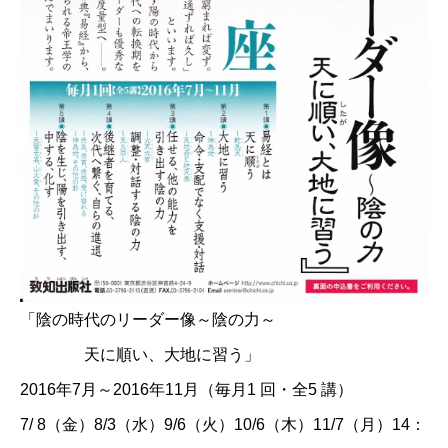
「陰の時代のリーダー像～陰の力～
天に順い、大地に習う」
2016年7月～2016年11月（毎月1 回・全5 講）
7/ 8（金）8/3（水）9/6（火）10/6（木）11/7（月）14：