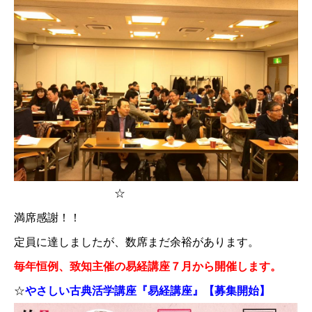
☆
満席感謝！！
定員に達しましたが、数席まだ余裕があります。
毎年恒例、致知主催の易経講座７月から開催します。
☆
やさしい古典活学講座『易経講座』【募集開始】