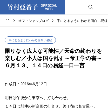




オフィシャルブログ
手にとるようにわかる面白い易経
手にとるようにわかる面白い易経
限りなく広大な可能性／天命の終わりを
楽しむ／小人は国を乱す～帝王学の書～
６月１３、１４日の易経一日一言
作成日：2016年6月12日
明日は午後から東京へ、打ち合わせ。
１４日は別件の新企画の打合せ、終了後は名古屋へ。