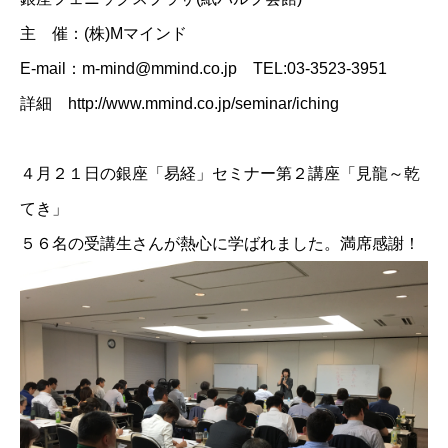
主 催：(株)Mマインド
E-mail：m-mind@mmind.co.jp TEL:03-3523-3951
詳細 http://www.mmind.co.jp/seminar/iching
４月２１日の銀座「易経」セミナー第２講座「見龍～乾
てき」
５６名の受講生さんが熱心に学ばれました。満席感謝！