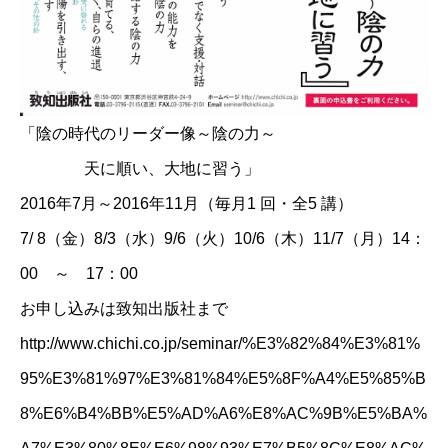
「陰の時代のリーダー像～陰の力～
天に順い、大地に習う」
2016年7月～2016年11月（毎月1 回・全5 講）
7/ 8（金）8/3（水）9/6（火）10/6（木）11/7（月）14：
00 ～ 17：00
お申し込みは致知出版社まで
http://www.chichi.co.jp/seminar/%E3%82%84%E3%81%
95%E3%81%97%E3%81%84%E5%8F%A4%E5%85%B
8%E6%B4%BB%E5%AD%A6%E8%AC%9B%E5%BA%