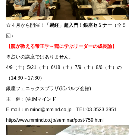
☆
４月から開催！
「易経」超入門！銀座セミナー
（全５
回）
【龍が教える帝王学～龍に学ぶリーダーの成長論】
※占いの講座ではありません。
4/9（土）5/21（土）6/18（土）7/9（土）8/6（土）の
（14:30～17:30）
銀座フェニックスプラザ(紙パルプ会館)
主 催：(株)Mマインド
E-mail：m-mind@mmind.co.jp TEL:03-3523-3951
http://www.mmind.co.jp/seminar/post-759.html