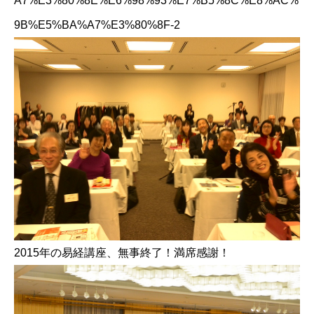
A7%E3%80%8E%E6%98%93%E7%B5%8C%E8%AC%
9B%E5%BA%A7%E3%80%8F-2
2015年の易経講座、無事終了！満席感謝！