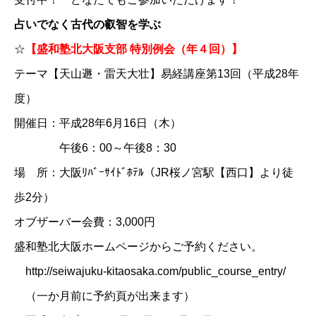
占いでなく古代の叡智を学ぶ
☆
【盛和塾北大阪支部 特別例会（年４回）】
テーマ【天山遯・雷天大壮】易経講座第13回（平成28年
度）
開催日：平成28年6月16日（木）
午後6：00～午後8：30
場 所：大阪ﾘﾊﾞｰｻｲﾄﾞﾎﾃﾙ（JR桜ノ宮駅【西口】より徒
歩2分）
オブザーバー会費：3,000円
盛和塾北大阪ホームページ
からご予約ください。
http://seiwajuku-kitaosaka.com/public_course_entry/
（一か月前に予約頁が出来ます）