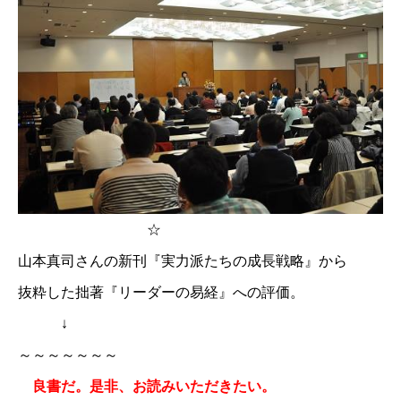
☆
山本真司さん
の新刊『実力派たちの成長戦略』から
抜粋した拙著『リーダーの易経』への評価。
↓
～～～～～～～
良書だ。是非、お読みいただきたい。