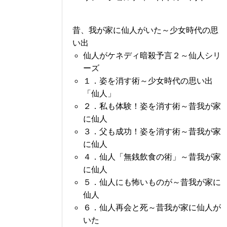
昔、我が家に仙人がいた～少女時代の思
い出
仙人がケネディ暗殺予言２～仙人シリ
ーズ
１．姿を消す術～少女時代の思い出
「仙人」
２．私も体験！姿を消す術～昔我が家
に仙人
３．父も成功！姿を消す術～昔我が家
に仙人
４．仙人「無銭飲食の術」～昔我が家
に仙人
５．仙人にも怖いものが～昔我が家に
仙人
６．仙人再会と死～昔我が家に仙人が
いた