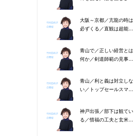
る恩返しを／固定観念を
捨てる～帝王学の書～2
大阪～京都／亢龍の時は
月4日～2月8日の5日分
必ずくる／直観は超能力
の易経一日一言
にあらず／易の三義～帝
王学の書～1月30日～2
青山で／正しい経営とは
月3日の5日分の易経一日
何か／剣道師範の見事な
一言
陰の力／信じる力 ～帝
王学の書～1月25日～29
青山／利と義は対立しな
日の5日分の易経一日一
い／トップセールスマン
言
は陰の力を発揮する／公
に立って行なう～帝王学
神戸出張／部下は観てい
の書～1月19日～24日の
る／惜福の工夫と玄米食
6日分の易経一日一言
／天地の交わり～帝王学