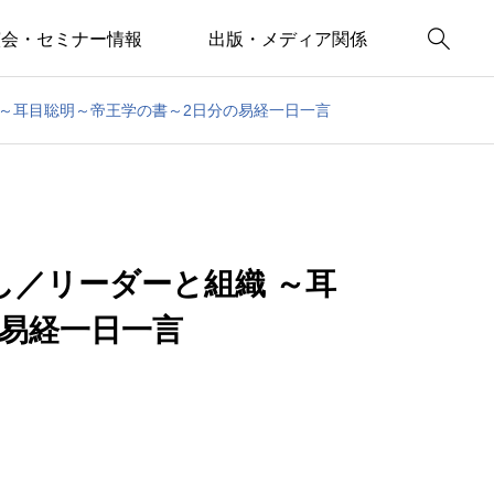

演会・セミナー情報
出版・メディア関係
～耳目聡明～帝王学の書～2日分の易経一日一言
し／リーダーと組織 ～耳
の易経一日一言