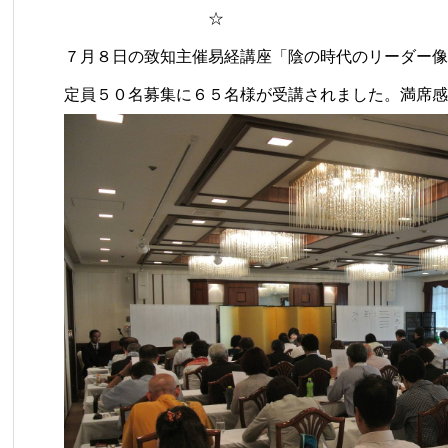
☆
７月８日の致知主催易経講座「陰の時代のリーダー像
定員５０名募集に６５名様が受講されました。満席感