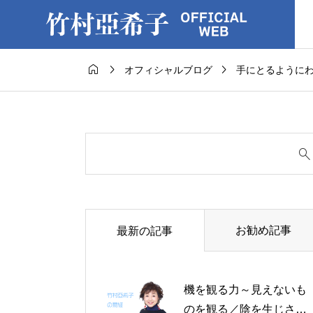



オフィシャルブログ
手にとるように
お勧め記事
最新の記事
機を観る力～見えないも
のを観る／陰を生じさせ