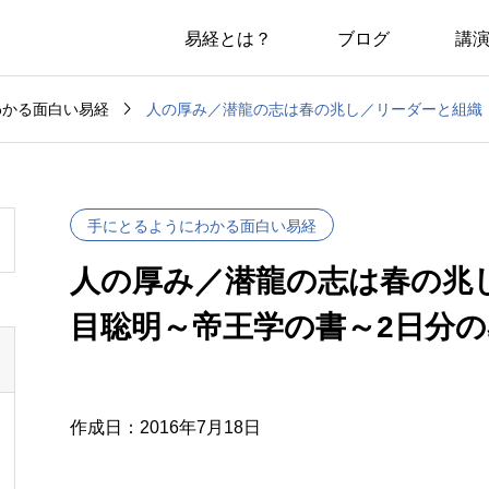
易経とは？
ブログ
講

人の厚み／潜龍の志は春の兆し／リーダーと組織 
わかる面白い易経
手にとるようにわかる面白い易経
人の厚み／潜龍の志は春の兆
目聡明～帝王学の書～2日分
作成日：2016年7月18日