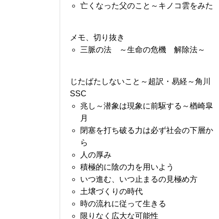
亡くなった父のこと～キノコ雲をみた
メモ、切り抜き
三脈の法 ～生命の危機 解除法～
じたばたしないこと～超訳・易経～角川
SSC
兆し～潜象は現象に前駆する～楢崎皐
月
閉塞を打ち破る力は必ず社会の下層か
ら
人の厚み
積極的に陰の力を用いよう
いつ進む、いつ止まるの見極め方
土壌づくりの時代
時の流れに従って生きる
限りなく広大な可能性