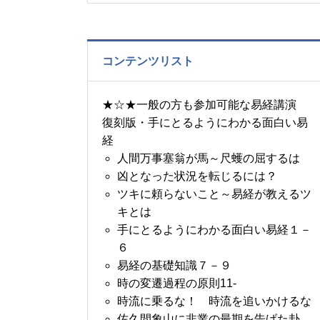
の書～1月14日～18日の
5日分の易経一日一言
コンテンツリスト
★☆★一般の方も参加可能な易経講演
復刻版・手にとるようにわかる面白い易
経
人間万事塞翁が馬～尺蠖の屈するは
凶となった状況を転じるには？
ツキに頼らないこと～易経が教えるツ
キとは
手にとるようにわかる面白い易経１－
６
易経の基礎知識７－９
時の変遷過程の原則11-
時流に乗るな！ 時流を追いかけるな
佐久間象山に非業の最期を告げた卦