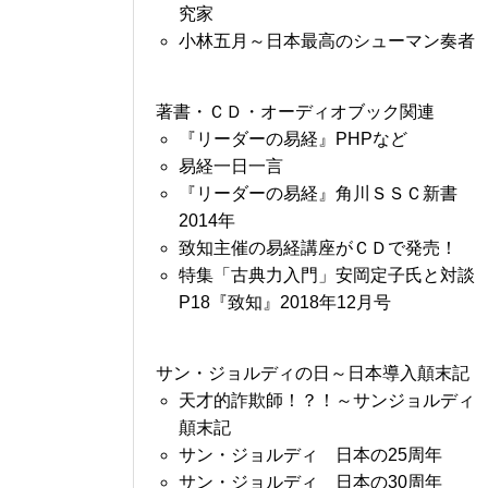
究家
小林五月～日本最高のシューマン奏者
著書・ＣＤ・オーディオブック関連
『リーダーの易経』PHPなど
易経一日一言
『リーダーの易経』角川ＳＳＣ新書
2014年
致知主催の易経講座がＣＤで発売！
特集「古典力入門」安岡定子氏と対談
P18『致知』2018年12月号
サン・ジョルディの日～日本導入顛末記
天才的詐欺師！？！～サンジョルディ
顛末記
サン・ジョルディ 日本の25周年
サン・ジョルディ 日本の30周年