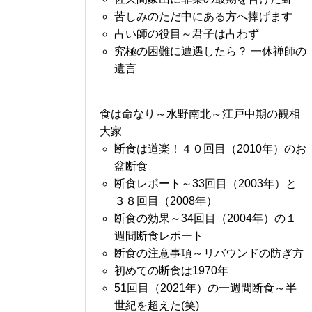
苦しみのただ中にある方へ捧げます
占い師の役目～君子は占わず
究極の困難に遭遇したら？ 一休禅師の
遺言
食は命なり～水野南北～江戸中期の観相
大家
断食は道楽！４０回目（2010年）のお
盆断食
断食レポート～33回目（2003年）と
３８回目（2008年）
断食の効果～34回目（2004年）の１
週間断食レポート
断食の注意事項～リバウンドの防ぎ方
初めての断食は1970年
51回目（2021年）の一週間断食～半
世紀を超えた(笑)