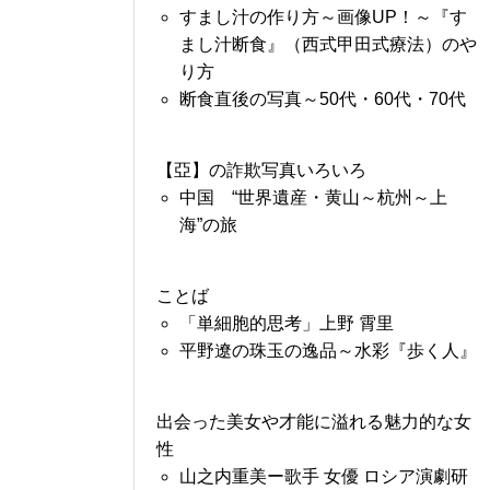
すまし汁の作り方～画像UP！～『す
まし汁断食』（西式甲田式療法）のや
り方
断食直後の写真～50代・60代・70代
【亞】の詐欺写真いろいろ
中国 “世界遺産・黄山～杭州～上
海”の旅
ことば
「単細胞的思考」上野 霄里
平野遼の珠玉の逸品～水彩『歩く人』
出会った美女や才能に溢れる魅力的な女
性
山之内重美ー歌手 女優 ロシア演劇研