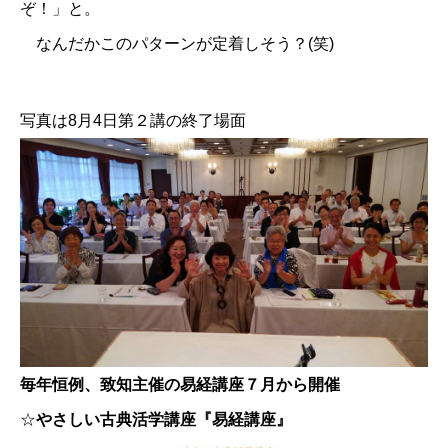
ぞ！」と。
なんだかこのパターンが定着しそう？(笑)
写真は8月4日第２講の終了場面
毎年恒例、致知主催の易経講座７月から開催
☆
やさしい古典活学講座『易経講座』