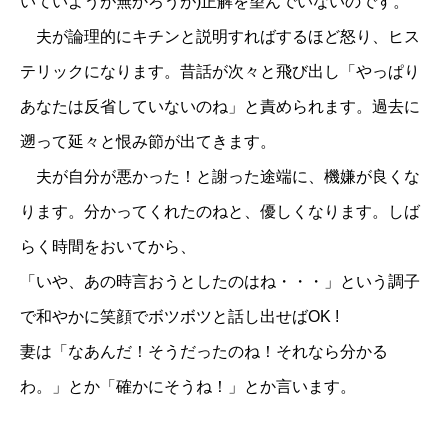
いていようが無かろうが)正解を望んでいないのです。
夫が論理的にキチンと説明すればするほど怒り、ヒス
テリックになります。昔話が次々と飛び出し「やっぱり
あなたは反省していないのね」と責められます。過去に
遡って延々と恨み節が出てきます。
夫が自分が悪かった
！
と謝った途端に、機嫌が良くな
ります。分かってくれたのねと、優しくなります。しば
らく時間をおいてから、
「いや、あの時言おうとしたのはね・・・」という調子
で和やかに笑顔でボツボツと話し出せばOK !
妻は「なあんだ！そうだったのね！それなら分かる
わ。」とか「確かにそうね！」とか言います。
お問い合わせ
講演会・セミナー情報