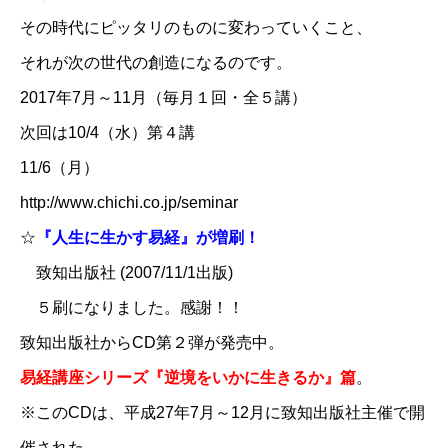
その時代にピッタリのものに変わっていくこと、
それが次の世代の創造になるのです。
2017年7月～11月（毎月１回・全５講）
次回は10/4（水）第４講
11/6（月）
http://www.chichi.co.jp/seminar
☆
​『人生に生かす易経』が増刷！​
致知出版社 (2007/11/1出版)
５刷になりました。感謝！！
致知出版社からCD第２弾が発売中。
易経講座シリーズ『逆境をいかに生きるか』篇
。
※このCDは、平成27年7月～12月に致知出版社主催で開
催された