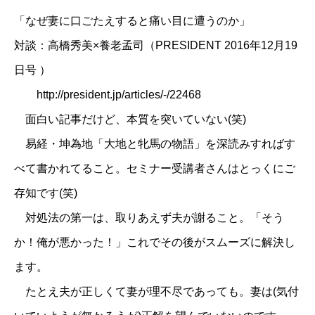
「なぜ妻に口ごたえすると痛い目に遭うのか」
対談：高橋秀美×養老孟司（
PRESIDENT 2016年12月19
日号 ）
http://president.jp/articles/-/22468
面白い記事だけど、本質を突いていない(笑)
易経・坤為地「大地と牝馬の物語」を深読みすればす
べて書かれてること。セミナー受講者さんはとっくにご
存知です(笑)
対処法の第一は、取りあえず夫が謝ること。「そう
か！俺が悪かった！」これでその後がスムーズに解決し
ます。
たとえ夫が正しくて妻が理不尽であっても。妻は(気付