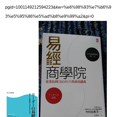
pgid=1001149212594223&kw=%e6%98%93%e7%b6%9
3%e5%95%86%e5%ad%b8%e9%99%a2&pi=0