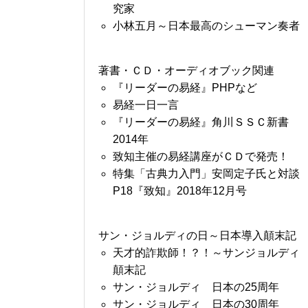
究家
小林五月～日本最高のシューマン奏者
著書・ＣＤ・オーディオブック関連
『リーダーの易経』PHPなど
易経一日一言
『リーダーの易経』角川ＳＳＣ新書
2014年
致知主催の易経講座がＣＤで発売！
特集「古典力入門」安岡定子氏と対談
P18『致知』2018年12月号
サン・ジョルディの日～日本導入顛末記
天才的詐欺師！？！～サンジョルディ
顛末記
サン・ジョルディ 日本の25周年
サン・ジョルディ 日本の30周年