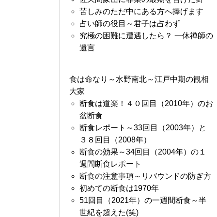
苦しみのただ中にある方へ捧げます
占い師の役目～君子は占わず
究極の困難に遭遇したら？ 一休禅師の
遺言
食は命なり～水野南北～江戸中期の観相
大家
断食は道楽！４０回目（2010年）のお
盆断食
断食レポート～33回目（2003年）と
３８回目（2008年）
断食の効果～34回目（2004年）の１
週間断食レポート
断食の注意事項～リバウンドの防ぎ方
初めての断食は1970年
51回目（2021年）の一週間断食～半
世紀を超えた(笑)