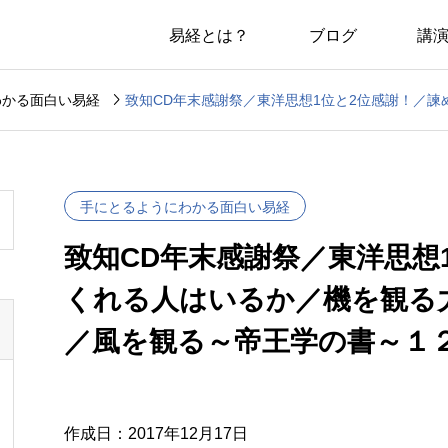
易経とは？
ブログ
講

わかる面白い易経
手にとるようにわかる面白い易経
致知CD年末感謝祭／東洋思想
くれる人はいるか／機を観る
／風を観る～帝王学の書～１
作成日：2017年12月17日