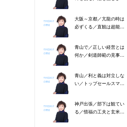
る恩返しを／固定観念を
捨てる～帝王学の書～2
大阪～京都／亢龍の時は
月4日～2月8日の5日分
必ずくる／直観は超能力
の易経一日一言
にあらず／易の三義～帝
王学の書～1月30日～2
青山で／正しい経営とは
月3日の5日分の易経一日
何か／剣道師範の見事な
一言
陰の力／信じる力 ～帝
王学の書～1月25日～29
青山／利と義は対立しな
日の5日分の易経一日一
い／トップセールスマン
言
は陰の力を発揮する／公
に立って行なう～帝王学
神戸出張／部下は観てい
の書～1月19日～24日の
る／惜福の工夫と玄米食
6日分の易経一日一言
／天地の交わり～帝王学