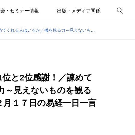

演会・セミナー情報
出版・メディア関係
致知CD年末感謝祭／東洋思想1位と2位感謝！／諫めてくれる人はいるか／機を観る力～見えないものを観る／風を観る～帝王学の書～１２月１７日の易経一日一言
1位と2位感謝！／諫めて
力～見えないものを観る
２月１７日の易経一日一言