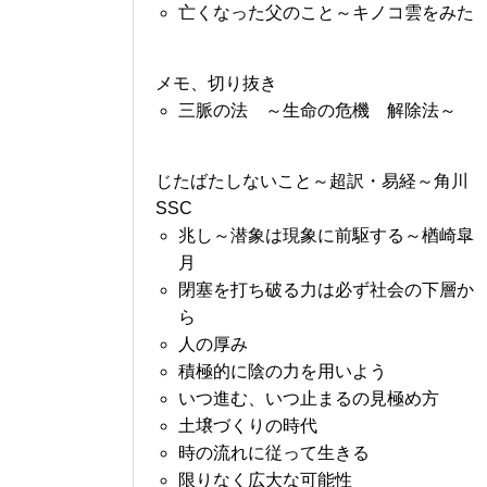
亡くなった父のこと～キノコ雲をみた
メモ、切り抜き
三脈の法 ～生命の危機 解除法～
じたばたしないこと～超訳・易経～角川
SSC
兆し～潜象は現象に前駆する～楢崎皐
月
閉塞を打ち破る力は必ず社会の下層か
ら
人の厚み
積極的に陰の力を用いよう
いつ進む、いつ止まるの見極め方
土壌づくりの時代
時の流れに従って生きる
限りなく広大な可能性