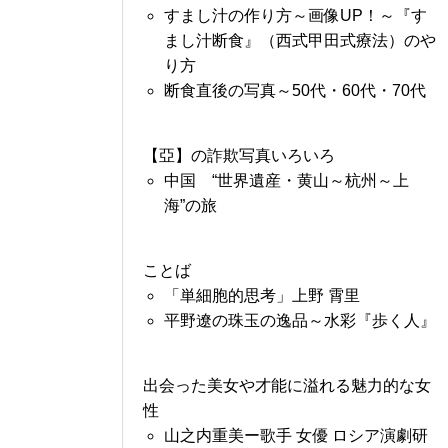
すまし汁の作り方～画像UP！～『す
まし汁断食』（西式甲田式療法）のや
り方
断食直後の写真～50代・60代・70代
【亞】の詐欺写真いろいろ
中国 “世界遺産・黄山～杭州～上
海”の旅
ことば
「単細胞的思考」上野 霄里
平野遼の珠玉の逸品～水彩『歩く人』
出会った美女や才能に溢れる魅力的な女
性
山之内重美ー歌手 女優 ロシア演劇研