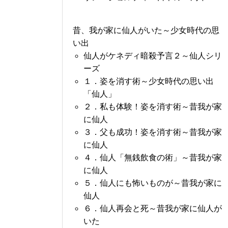
昔、我が家に仙人がいた～少女時代の思
い出
仙人がケネディ暗殺予言２～仙人シリ
ーズ
１．姿を消す術～少女時代の思い出
「仙人」
２．私も体験！姿を消す術～昔我が家
に仙人
３．父も成功！姿を消す術～昔我が家
に仙人
４．仙人「無銭飲食の術」～昔我が家
に仙人
５．仙人にも怖いものが～昔我が家に
仙人
６．仙人再会と死～昔我が家に仙人が
いた