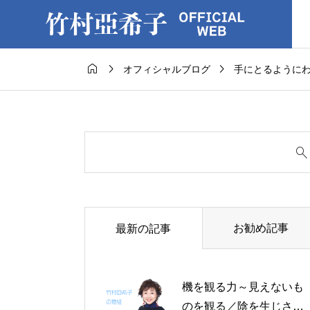



オフィシャルブログ
手にとるように
お勧め記事
最新の記事
機を観る力～見えないも
のを観る／陰を生じさせ