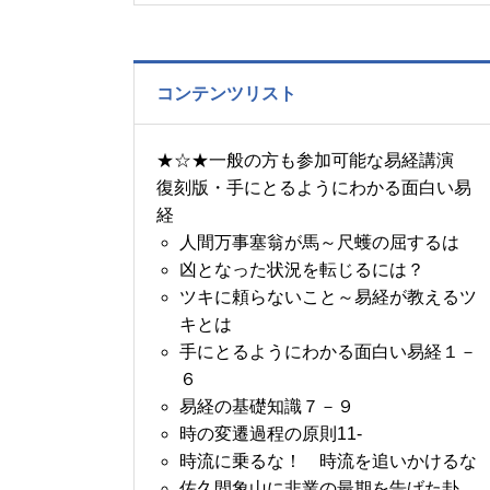
の書～1月14日～18日の
5日分の易経一日一言
コンテンツリスト
★☆★一般の方も参加可能な易経講演
復刻版・手にとるようにわかる面白い易
経
人間万事塞翁が馬～尺蠖の屈するは
凶となった状況を転じるには？
ツキに頼らないこと～易経が教えるツ
キとは
手にとるようにわかる面白い易経１－
６
易経の基礎知識７－９
時の変遷過程の原則11-
時流に乗るな！ 時流を追いかけるな
佐久間象山に非業の最期を告げた卦