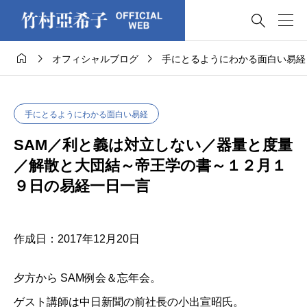




オフィシャルブログ
手にとるようにわかる面白い易経
手にとるようにわかる面白い易経
SAM／利と義は対立しない／器量と度量
／解散と大団結～帝王学の書～１２月１
９日の易経一日一言
作成日：2017年12月20日
夕方から SAM例会＆忘年会。
ゲスト講師は中日新聞の前社長の小出宣昭氏。