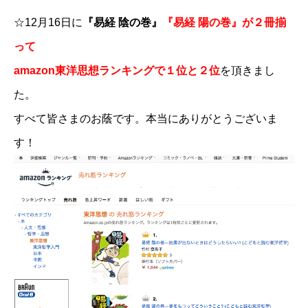
☆12月16日に
『易経 陰の巻』
​『易経 陽の巻』が２冊揃
って
amazon東洋思想ランキングで１位と２位
を頂きまし
た。
すべて皆さまのお蔭です。本当にありがとうございま
す！​​