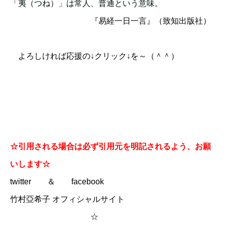
「夷（つね）」は常人、普通という意味。
『易経一日一言』（致知出版社）
よろしければ応援の↓クリック↓を～（＾＾）
☆引用される場合は必ず引用元を明記されるよう、お願
いします☆
twitter
＆
facebook
竹村亞希子 オフィシャルサイト
☆