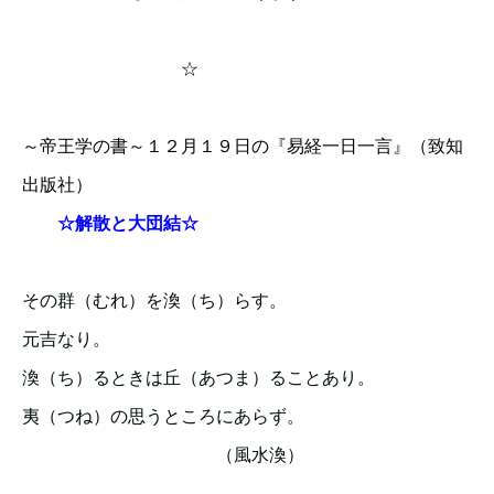
☆
～帝王学の書～１２月１９日の『易経一日一言』（致知
出版社）
☆
解散と大団結☆
その群（むれ）を渙（ち）らす。
元吉なり。
渙（ち）るときは丘（あつま）ることあり。
夷（つね）の思うところにあらず。
（風水渙）