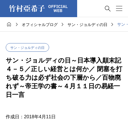





サン
オフィシャルブログ
サン・ジョルディの日
サン・ジョルディの日
サン・ジョルディの日～日本導入顛末記
４－５／正しい経営とは何か／ 閉塞を打
ち破る力は必ず社会の下層から／百物廃
れず～帝王学の書～４月１１日の易経一
日一言
作成日：2018年4月11日