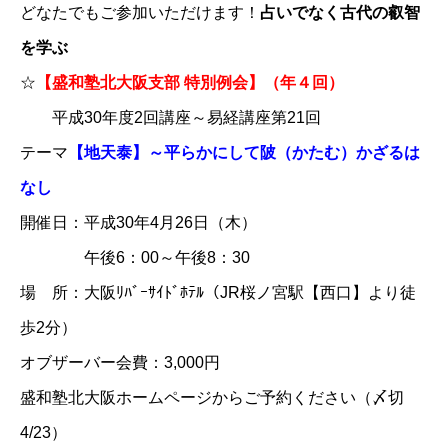
どなたでもご参加いただけます！
占いでなく古代の叡智
を学ぶ
☆
【盛和塾北大阪支部 特別例会】（年４回）
平成30年度2回講座～易経講座第21回
テーマ
​【地天泰】～平らかにして陂（かたむ）かざるは
なし​
開催日：平成30年4月26日（木）
午後6：00～午後8：30
場 所：大阪ﾘﾊﾞｰｻｲﾄﾞﾎﾃﾙ（JR桜ノ宮駅【西口】より徒
歩2分）
オブザーバー会費：3,000円
盛和塾北大阪ホームページ
からご予約ください（〆切
4/23）