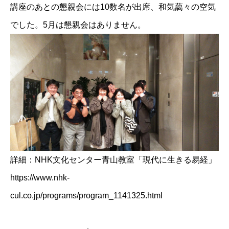
講座のあとの懇親会には10数名が出席、和気藹々の空気
でした。5月は懇親会はありません。
詳細：NHK文化センター青山教室「現代に生きる易経」
https://www.nhk-
cul.co.jp/programs/program_1141325.html