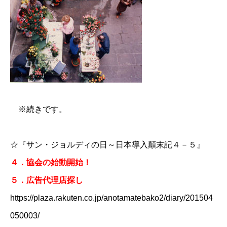
※続きです。
☆
『サン・ジョルディの日～日本導入顛末記４－５』
４．協会の始動開始！
５．広告代理店探し
https://plaza.rakuten.co.jp/anotamatebako2/diary/201504
050003/