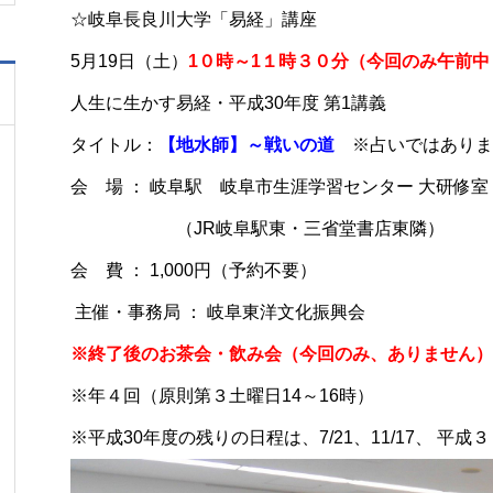
☆岐阜長良川大学「易経」講座
5月19日（土）
1０時～1１時３０分（今回のみ午前中
人生に生かす易経・平成30年度 第1講義
タイトル：
【地水師】～戦いの道
※占いではありま
会 場 ： 岐阜駅 岐阜市生涯学習センター 大研修室
（JR岐阜駅東・三省堂書店東隣）
会 費 ： 1,000円（予約不要）
主催・事務局 ： 岐阜東洋文化振興会
※終了後のお茶会・飲み会（今回のみ、ありません）
※年４回（原則第３土曜日14～16時）
※平成30年度の残りの日程は、7/21、11/17、 平成３１