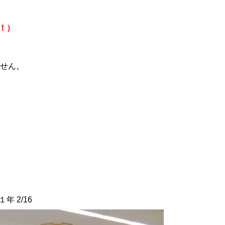
！）
せん。
年 2/16