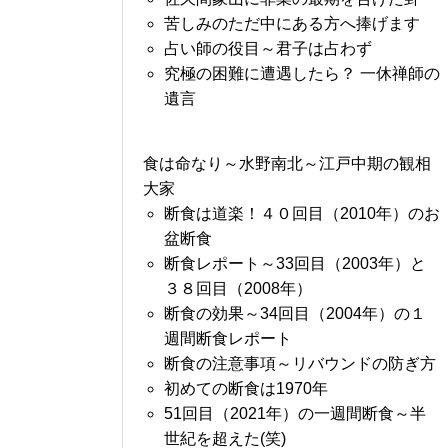
苦しみのただ中にある方へ捧げます
占い師の役目～君子は占わず
究極の困難に遭遇したら？ 一休禅師の
遺言
食は命なり～水野南北～江戸中期の観相
大家
断食は道楽！４０回目（2010年）のお
盆断食
断食レポート～33回目（2003年）と
３８回目（2008年）
断食の効果～34回目（2004年）の１
週間断食レポート
断食の注意事項～リバウンドの防ぎ方
初めての断食は1970年
51回目（2021年）の一週間断食～半
世紀を超えた(笑)