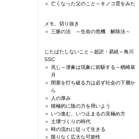
亡くなった父のこと～キノコ雲をみた
メモ、切り抜き
三脈の法 ～生命の危機 解除法～
じたばたしないこと～超訳・易経～角川
SSC
兆し～潜象は現象に前駆する～楢崎皐
月
閉塞を打ち破る力は必ず社会の下層か
ら
人の厚み
積極的に陰の力を用いよう
いつ進む、いつ止まるの見極め方
土壌づくりの時代
時の流れに従って生きる
限りなく広大な可能性