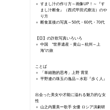
すまし汁の作り方～画像UP！～『す
まし汁断食』（西式甲田式療法）のや
り方
断食直後の写真～50代・60代・70代
【亞】の詐欺写真いろいろ
中国 “世界遺産・黄山～杭州～上
海”の旅
ことば
「単細胞的思考」上野 霄里
平野遼の珠玉の逸品～水彩『歩く人』
出会った美女や才能に溢れる魅力的な女
性
山之内重美ー歌手 女優 ロシア演劇研