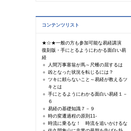
の書～1月14日～18日の
5日分の易経一日一言
コンテンツリスト
★☆★一般の方も参加可能な易経講演
復刻版・手にとるようにわかる面白い易
経
人間万事塞翁が馬～尺蠖の屈するは
凶となった状況を転じるには？
ツキに頼らないこと～易経が教えるツ
キとは
手にとるようにわかる面白い易経１－
６
易経の基礎知識７－９
時の変遷過程の原則11-
時流に乗るな！ 時流を追いかけるな
佐久間象山に非業の最期を告げた卦