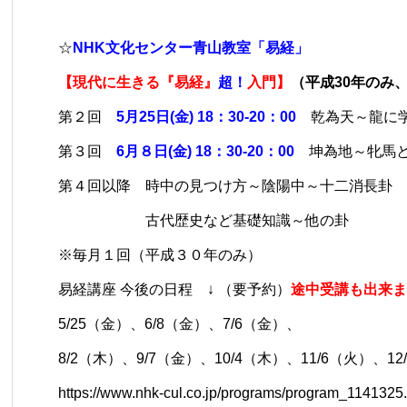
☆
NHK文化センター青山教室「易経」
【現代に生きる『易経』
超！
入門】
（平成30年のみ
第２回 ​
5月25日(金) 18：30-20：00
乾為天～龍に
第３回
​6月８日(金) 18：30-20：00
坤為地～牝馬と
第４回以降 時中の見つけ方～陰陽中～十二消長卦
古代歴史など基礎知識～他の卦
※毎月１回（平成３０年のみ）
易経講座 今後の日程 ↓ （要予約）
途中受講も出来ま
5/25（金）、6/8（金）、7/6（金）、
8/2（木）、9/7（金）、10/4（木）、11/6（火）、12
https://www.nhk-cul.co.jp/programs/program_1141325.