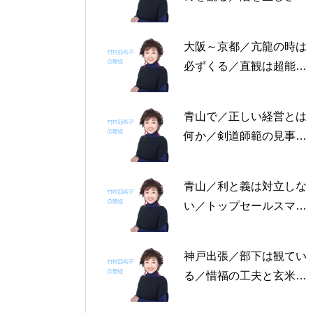
る恩返しを／固定観念を
捨てる～帝王学の書～2
大阪～京都／亢龍の時は
月4日～2月8日の5日分
必ずくる／直観は超能力
の易経一日一言
にあらず／易の三義～帝
王学の書～1月30日～2
青山で／正しい経営とは
月3日の5日分の易経一日
何か／剣道師範の見事な
一言
陰の力／信じる力 ～帝
王学の書～1月25日～29
青山／利と義は対立しな
日の5日分の易経一日一
い／トップセールスマン
言
は陰の力を発揮する／公
に立って行なう～帝王学
神戸出張／部下は観てい
の書～1月19日～24日の
る／惜福の工夫と玄米食
6日分の易経一日一言
／天地の交わり～帝王学