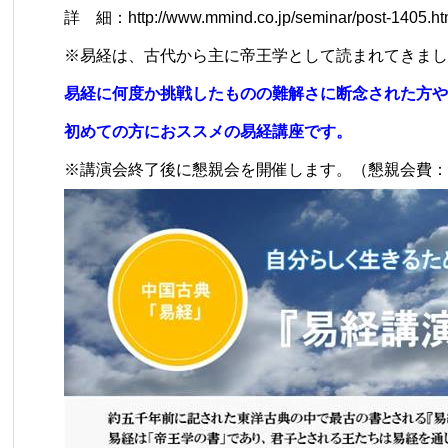
詳 細：​
http://www.mmind.co.jp/seminar/post-1405.ht
※易経は、古代から主に帝王学として読まれてきまし
易経に何度か挑戦したものの難解さに断念された方や
初めての方におススメの易経講座です。
※講演会終了後に懇親会を開催します。（懇親会費：3,0