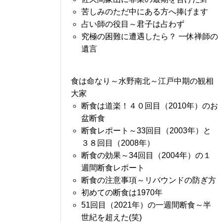
苦しみのただ中にある方へ捧げます
占い師の役目～君子は占わず
究極の困難に遭遇したら？ 一休禅師の
遺言
食は命なり～水野南北～江戸中期の観相
大家
断食は道楽！４０回目（2010年）のお
盆断食
断食レポート～33回目（2003年）と
３８回目（2008年）
断食の効果～34回目（2004年）の１
週間断食レポート
断食の注意事項～リバウンドの防ぎ方
初めての断食は1970年
51回目（2021年）の一週間断食～半
世紀を超えた(笑)