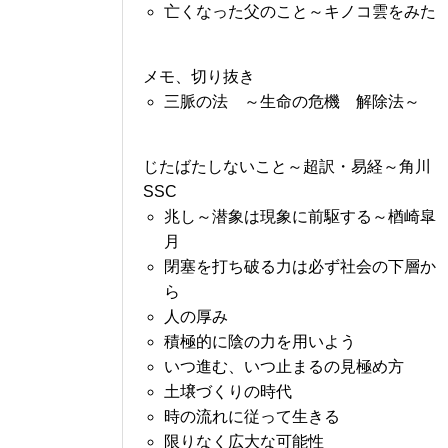
亡くなった父のこと～キノコ雲をみた
メモ、切り抜き
三脈の法 ～生命の危機 解除法～
じたばたしないこと～超訳・易経～角川
SSC
兆し～潜象は現象に前駆する～楢崎皐
月
閉塞を打ち破る力は必ず社会の下層か
ら
人の厚み
積極的に陰の力を用いよう
いつ進む、いつ止まるの見極め方
土壌づくりの時代
時の流れに従って生きる
限りなく広大な可能性