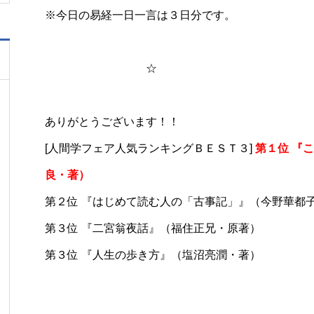
※今日の易経一日一言は３日分です。
☆
​​​ありがとうございます！！
[人間学フェア人気ランキングＢＥＳＴ３]
第１位 『
良・著）
第２位 『はじめて読む人の「古事記」』（今野華都
第３位 『二宮翁夜話』（福住正兄・原著）
第３位 『人生の歩き方』（塩沼亮潤・著）​​​​