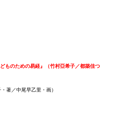
こどものための易経』（竹村亞希子／都築佳つ
子・著／中尾早乙里・画）