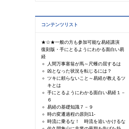
の書～1月14日～18日の
5日分の易経一日一言
コンテンツリスト
★☆★一般の方も参加可能な易経講演
復刻版・手にとるようにわかる面白い易
経
人間万事塞翁が馬～尺蠖の屈するは
凶となった状況を転じるには？
ツキに頼らないこと～易経が教えるツ
キとは
手にとるようにわかる面白い易経１－
６
易経の基礎知識７－９
時の変遷過程の原則11-
時流に乗るな！ 時流を追いかけるな
佐久間象山に非業の最期を告げた卦