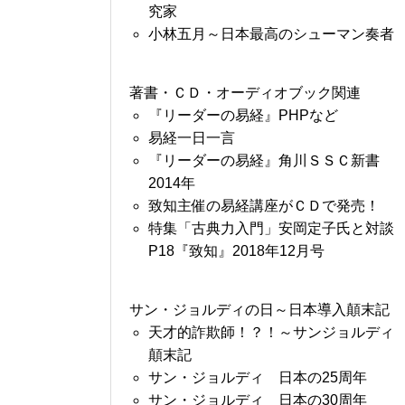
究家
小林五月～日本最高のシューマン奏者
著書・ＣＤ・オーディオブック関連
『リーダーの易経』PHPなど
易経一日一言
『リーダーの易経』角川ＳＳＣ新書
2014年
致知主催の易経講座がＣＤで発売！
特集「古典力入門」安岡定子氏と対談
P18『致知』2018年12月号
サン・ジョルディの日～日本導入顛末記
天才的詐欺師！？！～サンジョルディ
顛末記
サン・ジョルディ 日本の25周年
サン・ジョルディ 日本の30周年