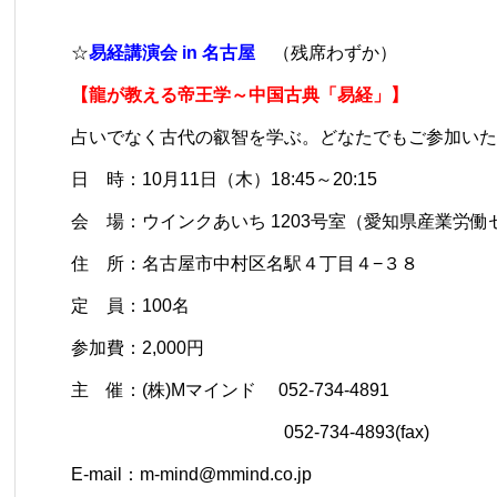
☆
易経講演会 in 名古屋
（残席わずか）
【龍が教える帝王学～中国古典「易経」】
占いでなく古代の叡智を学ぶ。どなたでもご参加いた
日 時：10月11日（木）18:45～20:15
会 場：ウインクあいち 1203号室（愛知県産業労働
住 所：名古屋市中村区名駅４丁目４−３８
定 員：100名
参加費：2,000円
主 催：(株)Mマインド 052-734-4891
052-734-4893(fax)
E-mail：m-mind@mmind.co.jp