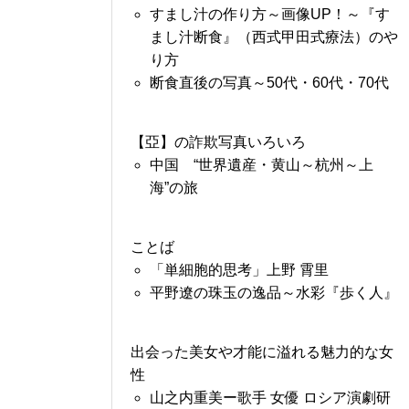
すまし汁の作り方～画像UP！～『す
まし汁断食』（西式甲田式療法）のや
り方
断食直後の写真～50代・60代・70代
【亞】の詐欺写真いろいろ
中国 “世界遺産・黄山～杭州～上
海”の旅
ことば
「単細胞的思考」上野 霄里
平野遼の珠玉の逸品～水彩『歩く人』
出会った美女や才能に溢れる魅力的な女
性
山之内重美ー歌手 女優 ロシア演劇研