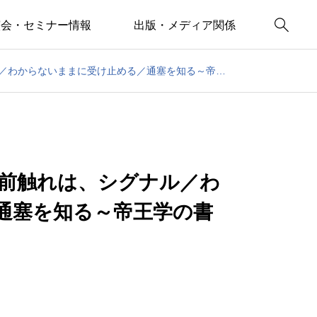

演会・セミナー情報
出版・メディア関係
東京出張3日間／前兆、予兆、前触れは、シグナル／わからないままに受け止める／通塞を知る～帝王学の書～３日分の易経一日一言
、前触れは、シグナル／わ
通塞を知る～帝王学の書