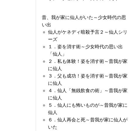
昔、我が家に仙人がいた～少女時代の思
い出
仙人がケネディ暗殺予言２～仙人シリ
ーズ
１．姿を消す術～少女時代の思い出
「仙人」
２．私も体験！姿を消す術～昔我が家
に仙人
３．父も成功！姿を消す術～昔我が家
に仙人
４．仙人「無銭飲食の術」～昔我が家
に仙人
５．仙人にも怖いものが～昔我が家に
仙人
６．仙人再会と死～昔我が家に仙人が
いた