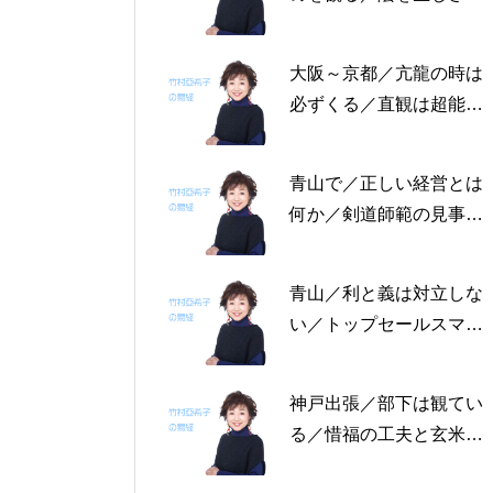
る恩返しを／固定観念を
捨てる～帝王学の書～2
大阪～京都／亢龍の時は
月4日～2月8日の5日分
必ずくる／直観は超能力
の易経一日一言
にあらず／易の三義～帝
王学の書～1月30日～2
青山で／正しい経営とは
月3日の5日分の易経一日
何か／剣道師範の見事な
一言
陰の力／信じる力 ～帝
王学の書～1月25日～29
青山／利と義は対立しな
日の5日分の易経一日一
い／トップセールスマン
言
は陰の力を発揮する／公
に立って行なう～帝王学
神戸出張／部下は観てい
の書～1月19日～24日の
る／惜福の工夫と玄米食
6日分の易経一日一言
／天地の交わり～帝王学