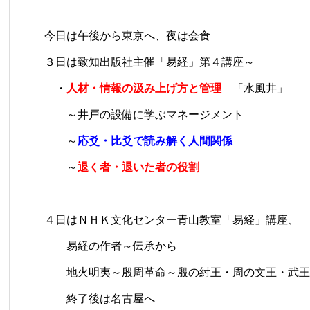
今日は午後から東京へ、夜は会食
３日は致知出版社主催「易経」第４講座～
・
人材・情報の汲み上げ方と管理
「水風井」
～井戸の設備に学ぶマネージメント
～
応爻・比爻で読み解く人間関係
～
退く者・退いた者の役割
４日は
ＮＨＫ文化センター青山教室「易経」講座
、
易経の作者～伝承から
地火明夷～殷周革命～殷の紂王・周の文王・武王
終了後は名古屋へ