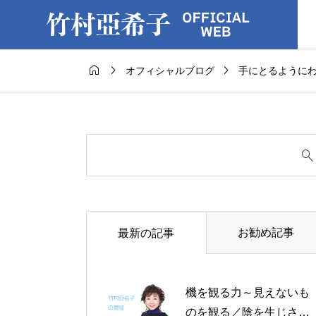



オフィシャルブログ
手にとるように
お勧め記事
最新の記事
機を観る力～見えないも
のを観る／陰を生じさせ