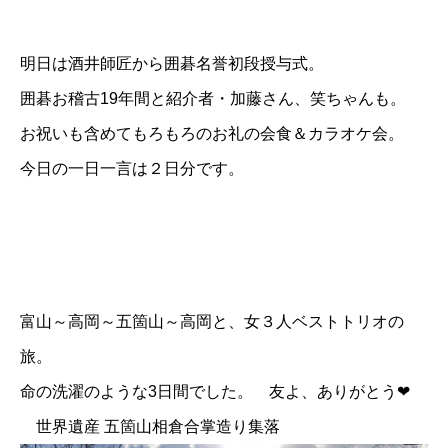
明日は酒井師匠から囲碁名誉初段授与式。
囲碁お稽古19年間と紹介者・加藤さん、笑ちゃんも。
お祝いも含めてもろもろのお礼の会食＆カラオケ会。
今日の一日一言は２日分です。
富山～高岡～五箇山～高岡と、女３人ベストトリオの
旅。
命の洗濯のような3日間でした。 友よ、ありがとう❤
世界遺産 五箇山相倉合掌造り集落