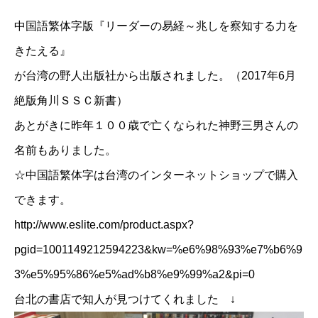
中国語繁体字版『リーダーの易経～兆しを察知する力を
きたえる』
が台湾の野人出版社から出版されました。（2017年6月
絶版角川ＳＳＣ新書）
あとがきに昨年１００歳で亡くなられた神野三男さんの
名前もありました。
☆中国語繁体字は台湾のインターネットショップで購入
できます。
http://www.eslite.com/product.aspx?
pgid=1001149212594223&kw=%e6%98%93%e7%b6%9
3%e5%95%86%e5%ad%b8%e9%99%a2&pi=0
台北の書店で知人が見つけてくれました ↓