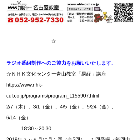
☆
ラジオ番組制作へのご協力をお願いいたします。
☆​
ＮＨＫ文化センター青山教室「易経」講座
​https://www.nhk-
cul.co.jp/programs/program_1155907.html
2/7（木）、3/1（金）、4/5（金）、5/24（金）、
6/14（金）
18:30～20:30
2019年２～６月に月１回（全5回）、１回受講（毎回申