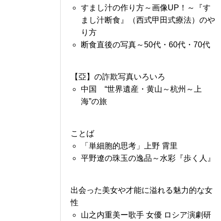
すまし汁の作り方～画像UP！～『す
まし汁断食』（西式甲田式療法）のや
り方
断食直後の写真～50代・60代・70代
【亞】の詐欺写真いろいろ
中国 “世界遺産・黄山～杭州～上
海”の旅
ことば
「単細胞的思考」上野 霄里
平野遼の珠玉の逸品～水彩『歩く人』
出会った美女や才能に溢れる魅力的な女
性
山之内重美ー歌手 女優 ロシア演劇研