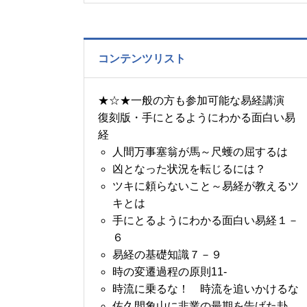
の書～1月14日～18日の
5日分の易経一日一言
コンテンツリスト
★☆★一般の方も参加可能な易経講演
復刻版・手にとるようにわかる面白い易
経
人間万事塞翁が馬～尺蠖の屈するは
凶となった状況を転じるには？
ツキに頼らないこと～易経が教えるツ
キとは
手にとるようにわかる面白い易経１－
６
易経の基礎知識７－９
時の変遷過程の原則11-
時流に乗るな！ 時流を追いかけるな
佐久間象山に非業の最期を告げた卦