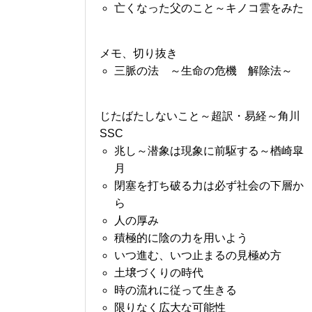
亡くなった父のこと～キノコ雲をみた
メモ、切り抜き
三脈の法 ～生命の危機 解除法～
じたばたしないこと～超訳・易経～角川
SSC
兆し～潜象は現象に前駆する～楢崎皐
月
閉塞を打ち破る力は必ず社会の下層か
ら
人の厚み
積極的に陰の力を用いよう
いつ進む、いつ止まるの見極め方
土壌づくりの時代
時の流れに従って生きる
限りなく広大な可能性