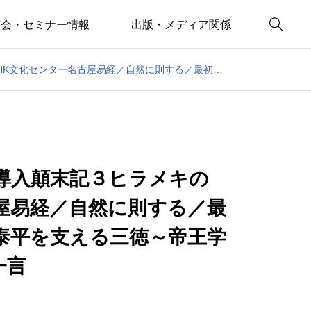

演会・セミナー情報
出版・メディア関係
サン・ジョルディの日～日本導入顛末記３ヒラメキの神様／NHK文化センター名古屋易経／自然に則する／最初の話は壊れることが必然／泰平を支える三徳～帝王学の書～４月１０日の易経一日一言
導入顛末記３ヒラメキの
屋易経／自然に則する／最
泰平を支える三徳～帝王学
一言