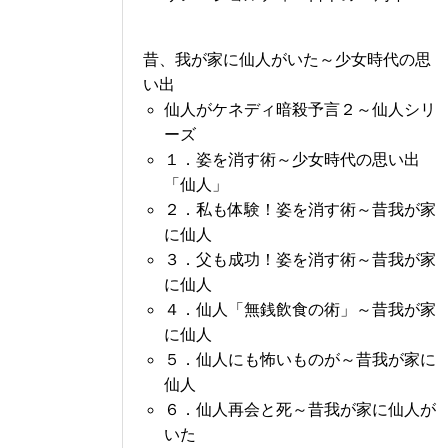
昔、我が家に仙人がいた～少女時代の思
い出
仙人がケネディ暗殺予言２～仙人シリ
ーズ
１．姿を消す術～少女時代の思い出
「仙人」
２．私も体験！姿を消す術～昔我が家
に仙人
３．父も成功！姿を消す術～昔我が家
に仙人
４．仙人「無銭飲食の術」～昔我が家
に仙人
５．仙人にも怖いものが～昔我が家に
仙人
６．仙人再会と死～昔我が家に仙人が
いた