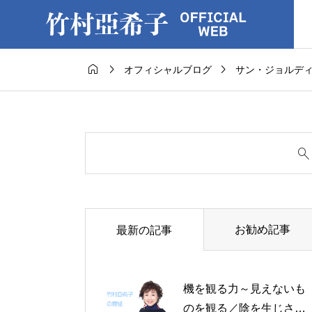



オフィシャルブログ
サン・ジョルデ
お勧め記事
最新の記事
機を観る力～見えないも
のを観る／陰を生じさせ