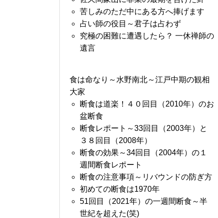
苦しみのただ中にある方へ捧げます
占い師の役目～君子は占わず
究極の困難に遭遇したら？ 一休禅師の
遺言
食は命なり～水野南北～江戸中期の観相
大家
断食は道楽！４０回目（2010年）のお
盆断食
断食レポート～33回目（2003年）と
３８回目（2008年）
断食の効果～34回目（2004年）の１
週間断食レポート
断食の注意事項～リバウンドの防ぎ方
初めての断食は1970年
51回目（2021年）の一週間断食～半
世紀を超えた(笑)