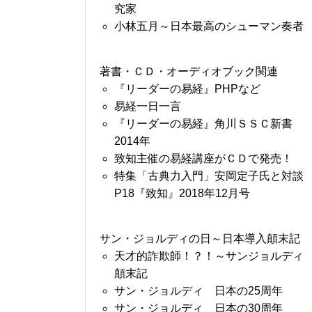
究家
小林五月～日本最高のシューマン奏者
著書・ＣＤ・オーディオブック関連
『リーダーの易経』PHPなど
易経一日一言
『リーダーの易経』角川ＳＳＣ新書
2014年
致知主催の易経講座がＣＤで発売！
特集「古典力入門」安岡定子氏と対談
P18『致知』2018年12月号
サン・ジョルディの日～日本導入顛末記
天才的詐欺師！？！～サンジョルディ
顛末記
サン・ジョルディ 日本の25周年
サン・ジョルディ 日本の30周年