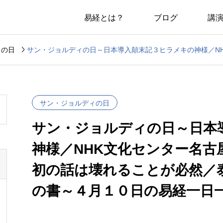
易経とは？
ブログ
講

ィの日
サン・ジョルディの日
サン・ジョルディの日～日本
神様／NHK文化センター名古
初の話は壊れることが必然／
の書～４月１０日の易経一日