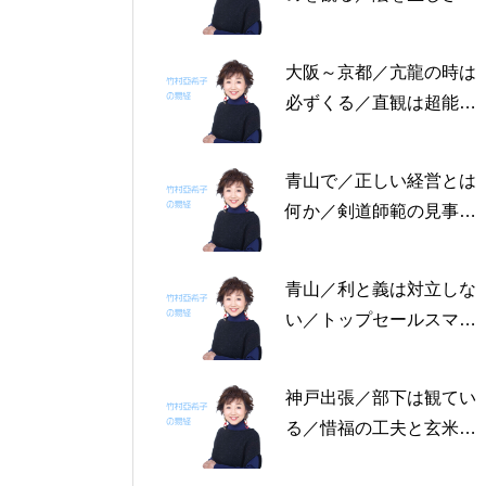
る恩返しを／固定観念を
捨てる～帝王学の書～2
大阪～京都／亢龍の時は
月4日～2月8日の5日分
必ずくる／直観は超能力
の易経一日一言
にあらず／易の三義～帝
王学の書～1月30日～2
青山で／正しい経営とは
月3日の5日分の易経一日
何か／剣道師範の見事な
一言
陰の力／信じる力 ～帝
王学の書～1月25日～29
青山／利と義は対立しな
日の5日分の易経一日一
い／トップセールスマン
言
は陰の力を発揮する／公
に立って行なう～帝王学
神戸出張／部下は観てい
の書～1月19日～24日の
る／惜福の工夫と玄米食
6日分の易経一日一言
／天地の交わり～帝王学