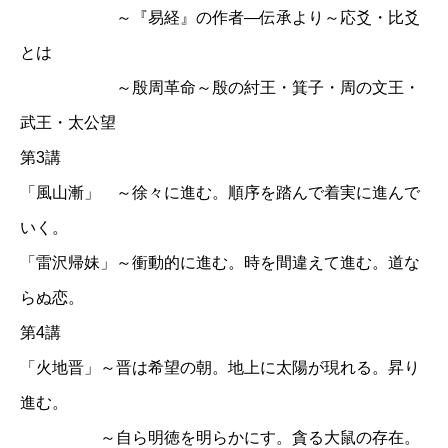
～『易経』の作者―伝承より～応爻・比爻
とは
～殷周革命～殷の紂王・箕子・周の文王・
武王・太公望
第3講
「風山漸」 ～徐々に進む。順序を踏んで着実に進んで
いく。
「雷沢帰妹」～衝動的に進む。時を間違えて進む。道な
らぬ恋。
第4講
「火地晋」～晋は希望の朝。地上に太陽が現れる。昇り
進む。
～自ら明徳を明らかにす。貪る大鼠の存在。