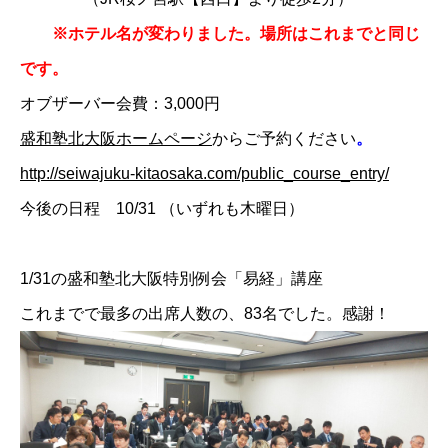
※ホテル名が変わりました。場所はこれまでと同じ
です。
オブザーバー会費：3,000円
盛和塾北大阪ホームページ
からご予約ください
。
http://seiwajuku-kitaosaka.com/public_course_entry/
今後の日程 10/31 （いずれも木曜日）
1/31の盛和塾北大阪特別例会「易経」講座
これまでで最多の出席人数の、83名でした。感謝！