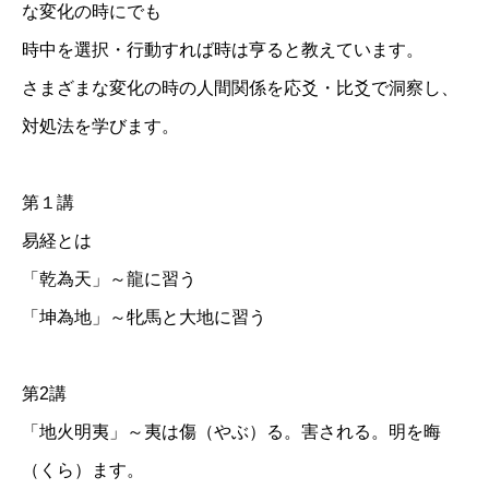
な変化の時にでも
時中を選択・行動すれば時は亨ると教えています。
さまざまな変化の時の人間関係を応爻・比爻で洞察し、
対処法を学びます。
第１講
易経とは
「乾為天」～龍に習う
「坤為地」～牝馬と大地に習う
第2講
「地火明夷」～夷は傷（やぶ）る。害される。明を晦
（くら）ます。