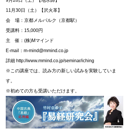
9月28日（土）【地水師】
11月30日（土）【沢火革】
会 場：京都メルパルク（京都駅）
受講料：15,000円
主 催：(株)Mマインド
E-mail：m-mind@mmind.co.jp
詳細 ​
http://www.mmind.co.jp/seminar/iching
※この講座では、読み方の新しい試みを実験していま
す。
※初めての方も受講いただけます。