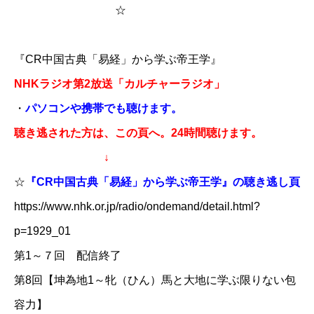
☆
『CR中国古典「易経」から学ぶ帝王学』
NHKラジオ第2放送「カルチャーラジオ」
・
パソコンや携帯でも聴けます。
聴き逃された方は、この頁へ。24時間聴けます。
↓
​☆
『CR中国古典「易経」から学ぶ帝王学』の聴き逃し頁
https://www.nhk.or.jp/radio/ondemand/detail.html?
p=1929_01​
第1～７回 配信終了
第8回【坤為地1～牝（ひん）馬と大地に学ぶ限りない包
容力】