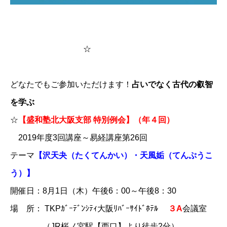
☆
どなたでもご参加いただけます！
占いでなく古代の叡智
を学ぶ
☆
【盛和塾北大阪支部 特別例会】（年４回）
2019年度3回講座～易経講座第26回
テーマ
​【
沢天
夬
（たくてんかい）・天風
​姤​
（てんぷうこ
う）】
開催日：8月1日（木）午後6：00～午後8：30
場 所： TKPｶﾞｰﾃﾞﾝｼﾃｨ大阪ﾘﾊﾞｰｻｲﾄﾞﾎﾃﾙ
​３A​
会議室
（JR桜ノ宮駅【西口】より徒歩2分）