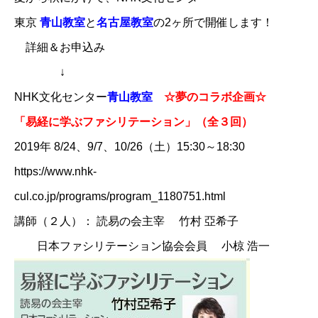
東京
青山教室
と
名古屋教室
の2ヶ所で開催します！
詳細＆お申込み
↓
​​NHK文化センター
青山教室
☆夢のコラボ企画☆
「易経に学ぶファシリテーション」（全３回）
2019年 8/24、9/7、10/26（土）15:30～18:30​
​https://www.nhk-
cul.co.jp/programs/program_1180751.html
講師（２人）： 読易の会主宰 竹村 亞希子
日本ファシリテーション協会会員 小椋 浩一