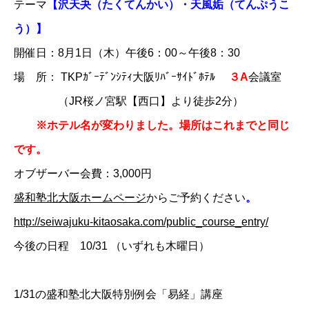
テーマ
​【
沢天
夬
（たくてんかい）・天風
​姤​
（てんぷうこ
う）】
開催日：8月1日（木）午後6：00～午後8：30
場 所： TKPｶﾞｰﾃﾞﾝｼﾃｨ大阪ﾘﾊﾞｰｻｲﾄﾞﾎﾃﾙ
​３A​
会議室
（JR桜ノ宮駅【西口】より徒歩2分）
※ホテル名が変わりました。場所はこれまでと同じ
です。
オブザーバー会費：3,000円
盛和塾北大阪ホームページ
からご予約ください
。
http://seiwajuku-kitaosaka.com/public_course_entry/
今後の日程 10/31 （いずれも木曜日）
1/31の盛和塾北大阪特別例会「易経」講座