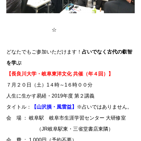
☆
どなたでもご参加いただけます！
占いでなく古代の叡智
を学ぶ
【長良川大学・岐阜東洋文化 共催（年４回）】
７月２０日（土）
​1４時～1６時００分​
人生に生かす易経・2019年度 第２講義
タイトル：
【山沢損・風雷益】
※占いではありません。
会 場 ： 岐阜駅 岐阜市生涯学習センター 大研修室
（JR岐阜駅東・三省堂書店東隣）
会 費 ： 1,000円（予約不要）