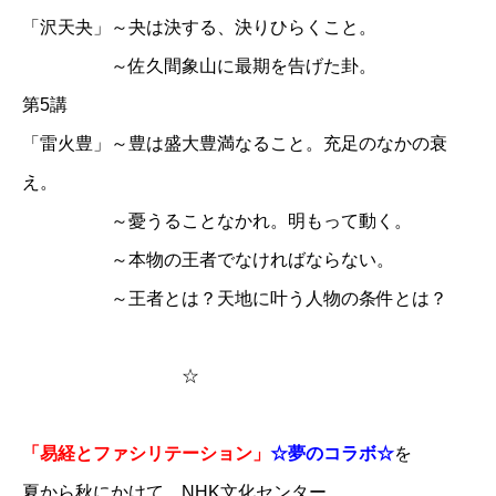
「沢天夬」～夬は決する、決りひらくこと。
～佐久間象山に最期を告げた卦。
第5講
「雷火豊」～豊は盛大豊満なること。充足のなかの衰
え。
～憂うることなかれ。明もって動く。
～本物の王者でなければならない。
～王者とは？天地に叶う人物の条件とは？
☆
「易経とファシリテーション」
☆夢のコラボ☆
を
夏から秋にかけて、NHK文化センター