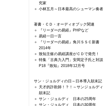
究家
小林五月～日本最高のシューマン奏者
著書・ＣＤ・オーディオブック関連
『リーダーの易経』PHPなど
易経一日一言
『リーダーの易経』角川ＳＳＣ新書
2014年
致知主催の易経講座がＣＤで発売！
特集「古典力入門」安岡定子氏と対談
P18『致知』2018年12月号
サン・ジョルディの日～日本導入顛末記
天才的詐欺師！？！～サンジョルディ
顛末記
サン・ジョルディ 日本の25周年
サン・ジョルディ 日本の30周年