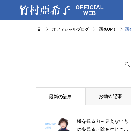



オフィシャルブログ
画像UP！
お勧め記事
最新の記事
機を観る力～見えないも
のを観る／陰を生じさせ