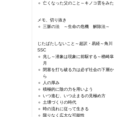
亡くなった父のこと～キノコ雲をみた
メモ、切り抜き
三脈の法 ～生命の危機 解除法～
じたばたしないこと～超訳・易経～角川
SSC
兆し～潜象は現象に前駆する～楢崎皐
月
閉塞を打ち破る力は必ず社会の下層か
ら
人の厚み
積極的に陰の力を用いよう
いつ進む、いつ止まるの見極め方
土壌づくりの時代
時の流れに従って生きる
限りなく広大な可能性