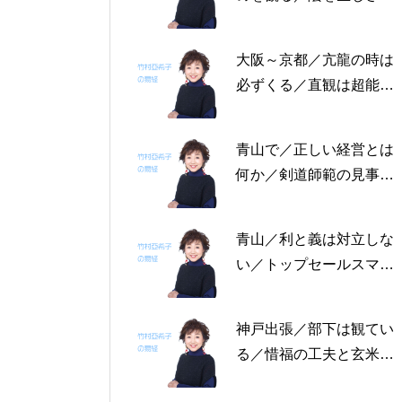
る恩返しを／固定観念を
捨てる～帝王学の書～2
大阪～京都／亢龍の時は
月4日～2月8日の5日分
必ずくる／直観は超能力
の易経一日一言
にあらず／易の三義～帝
王学の書～1月30日～2
青山で／正しい経営とは
月3日の5日分の易経一日
何か／剣道師範の見事な
一言
陰の力／信じる力 ～帝
王学の書～1月25日～29
青山／利と義は対立しな
日の5日分の易経一日一
い／トップセールスマン
言
は陰の力を発揮する／公
に立って行なう～帝王学
神戸出張／部下は観てい
の書～1月19日～24日の
る／惜福の工夫と玄米食
6日分の易経一日一言
／天地の交わり～帝王学