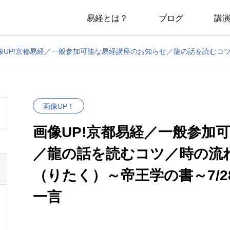
易経とは？
ブログ
講

画像UP！
画像UP!京都易経／一般参加
／龍の話を読むコツ／時の流
（りたく）～帝王学の書～7/2
一言