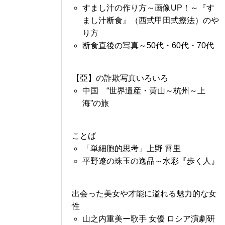
すまし汁の作り方～画像UP！～『す
まし汁断食』（西式甲田式療法）のや
り方
断食直後の写真～50代・60代・70代
【亞】の詐欺写真いろいろ
中国 “世界遺産・黄山～杭州～上
海”の旅
ことば
「単細胞的思考」上野 霄里
平野遼の珠玉の逸品～水彩『歩く人』
出会った美女や才能に溢れる魅力的な女
性
山之内重美ー歌手 女優 ロシア演劇研