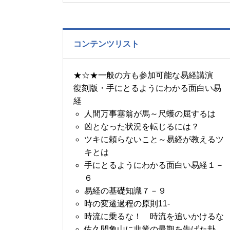
の書～1月14日～18日の
5日分の易経一日一言
コンテンツリスト
★☆★一般の方も参加可能な易経講演
復刻版・手にとるようにわかる面白い易
経
人間万事塞翁が馬～尺蠖の屈するは
凶となった状況を転じるには？
ツキに頼らないこと～易経が教えるツ
キとは
手にとるようにわかる面白い易経１－
６
易経の基礎知識７－９
時の変遷過程の原則11-
時流に乗るな！ 時流を追いかけるな
佐久間象山に非業の最期を告げた卦