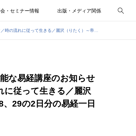

演会・セミナー情報
出版・メディア関係
画像UP!京都易経／一般参加可能な易経講座のお知らせ／龍の話を読むコツ／時の流れに従って生きる／麗沢（りたく）～帝王学の書～7/28、29の2日分の易経一日一言
可能な易経講座のお知らせ
れに従って生きる／麗沢
8、29の2日分の易経一日