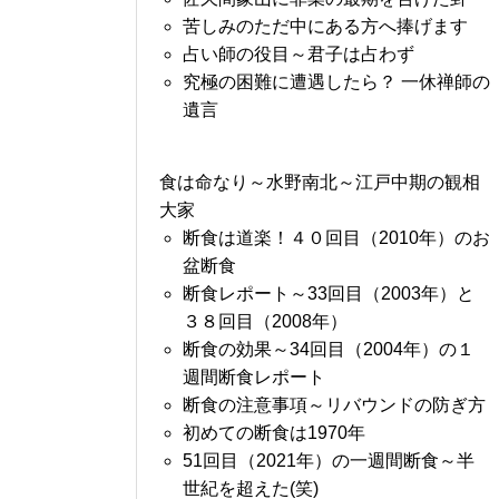
苦しみのただ中にある方へ捧げます
占い師の役目～君子は占わず
究極の困難に遭遇したら？ 一休禅師の
遺言
食は命なり～水野南北～江戸中期の観相
大家
断食は道楽！４０回目（2010年）のお
盆断食
断食レポート～33回目（2003年）と
３８回目（2008年）
断食の効果～34回目（2004年）の１
週間断食レポート
断食の注意事項～リバウンドの防ぎ方
初めての断食は1970年
51回目（2021年）の一週間断食～半
世紀を超えた(笑)