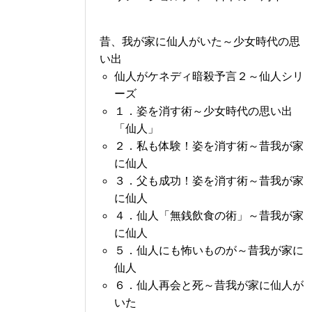
昔、我が家に仙人がいた～少女時代の思
い出
仙人がケネディ暗殺予言２～仙人シリ
ーズ
１．姿を消す術～少女時代の思い出
「仙人」
２．私も体験！姿を消す術～昔我が家
に仙人
３．父も成功！姿を消す術～昔我が家
に仙人
４．仙人「無銭飲食の術」～昔我が家
に仙人
５．仙人にも怖いものが～昔我が家に
仙人
６．仙人再会と死～昔我が家に仙人が
いた