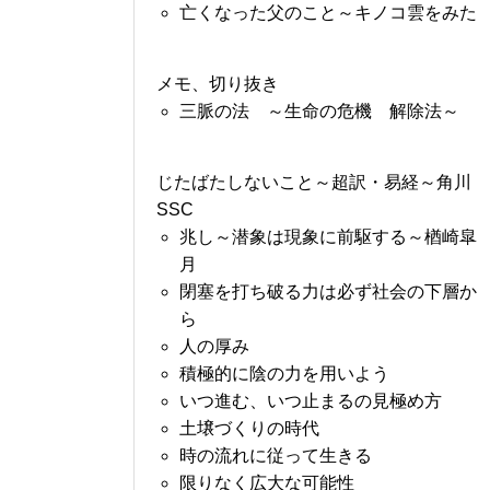
亡くなった父のこと～キノコ雲をみた
メモ、切り抜き
三脈の法 ～生命の危機 解除法～
じたばたしないこと～超訳・易経～角川
SSC
兆し～潜象は現象に前駆する～楢崎皐
月
閉塞を打ち破る力は必ず社会の下層か
ら
人の厚み
積極的に陰の力を用いよう
いつ進む、いつ止まるの見極め方
土壌づくりの時代
時の流れに従って生きる
限りなく広大な可能性