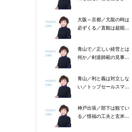
る恩返しを／固定観念を
捨てる～帝王学の書～2
大阪～京都／亢龍の時は
月4日～2月8日の5日分
必ずくる／直観は超能力
の易経一日一言
にあらず／易の三義～帝
王学の書～1月30日～2
青山で／正しい経営とは
月3日の5日分の易経一日
何か／剣道師範の見事な
一言
陰の力／信じる力 ～帝
王学の書～1月25日～29
青山／利と義は対立しな
日の5日分の易経一日一
い／トップセールスマン
言
は陰の力を発揮する／公
に立って行なう～帝王学
神戸出張／部下は観てい
の書～1月19日～24日の
る／惜福の工夫と玄米食
6日分の易経一日一言
／天地の交わり～帝王学