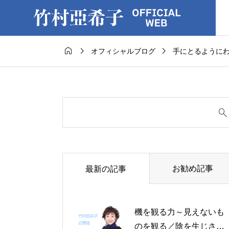



オフィシャルブログ
手にとるように
お勧め記事
最新の記事
機を観る力～見えないも
のを観る／陰を生じさせ