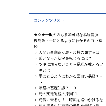
の書～1月14日～18日の
5日分の易経一日一言
コンテンツリスト
★☆★一般の方も参加可能な易経講演
復刻版・手にとるようにわかる面白い易
経
人間万事塞翁が馬～尺蠖の屈するは
凶となった状況を転じるには？
ツキに頼らないこと～易経が教えるツ
キとは
手にとるようにわかる面白い易経１－
６
易経の基礎知識７－９
時の変遷過程の原則11-
時流に乗るな！ 時流を追いかけるな
佐久間象山に非業の最期を告げた卦