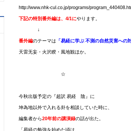
http://www.nhk-cul.co.jp/programs/program_440408.ht
下記の特別番外編は、4/1に
やります。
↓
番外編
のテーマは
「易経に学ぶ 不測の自然災害への
​​​​天雷无妄・火沢睽・風地観ほか。
☆
今秋出版予定の『超訳 易経 陰』に
坤為地以外で入れる卦を相談していた時に、
編集者から
20年前の講演録
の話が出た。
「易経の勉強を始めた頃は、