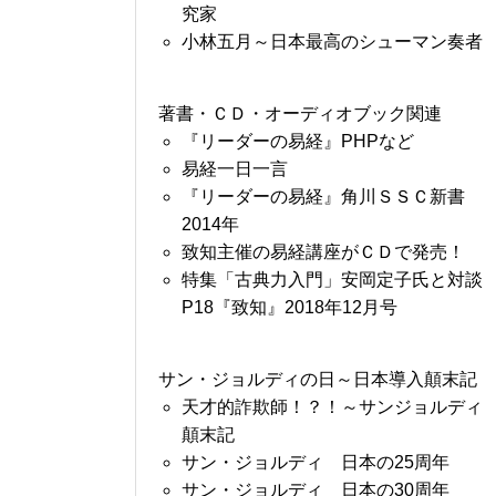
究家
小林五月～日本最高のシューマン奏者
著書・ＣＤ・オーディオブック関連
『リーダーの易経』PHPなど
易経一日一言
『リーダーの易経』角川ＳＳＣ新書
2014年
致知主催の易経講座がＣＤで発売！
特集「古典力入門」安岡定子氏と対談
P18『致知』2018年12月号
サン・ジョルディの日～日本導入顛末記
天才的詐欺師！？！～サンジョルディ
顛末記
サン・ジョルディ 日本の25周年
サン・ジョルディ 日本の30周年