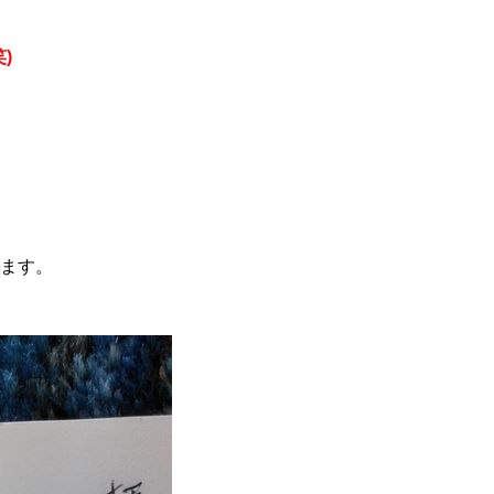
​
ます。