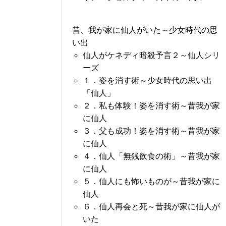
昔、我が家に仙人がいた～少女時代の思
い出
仙人がケネディ暗殺予言２～仙人シリ
ーズ
１．姿を消す術～少女時代の思い出
「仙人」
２．私も体験！姿を消す術～昔我が家
に仙人
３．父も成功！姿を消す術～昔我が家
に仙人
４．仙人「無銭飲食の術」～昔我が家
に仙人
５．仙人にも怖いものが～昔我が家に
仙人
６．仙人再会と死～昔我が家に仙人が
いた