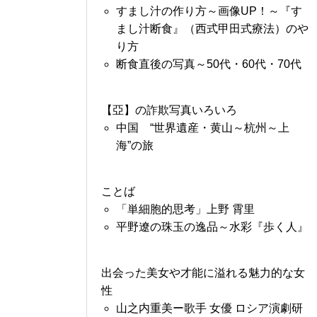
すまし汁の作り方～画像UP！～『す
まし汁断食』（西式甲田式療法）のや
り方
断食直後の写真～50代・60代・70代
【亞】の詐欺写真いろいろ
中国 “世界遺産・黄山～杭州～上
海”の旅
ことば
「単細胞的思考」上野 霄里
平野遼の珠玉の逸品～水彩『歩く人』
出会った美女や才能に溢れる魅力的な女
性
山之内重美ー歌手 女優 ロシア演劇研