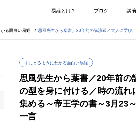
易経とは？
ブログ
講

わかる面白い易経
手にとるようにわかる面白い易経
思風先生から葉書／20年前の
の型を身に付ける／時の流れ
集める～帝王学の書～3月23～
一言