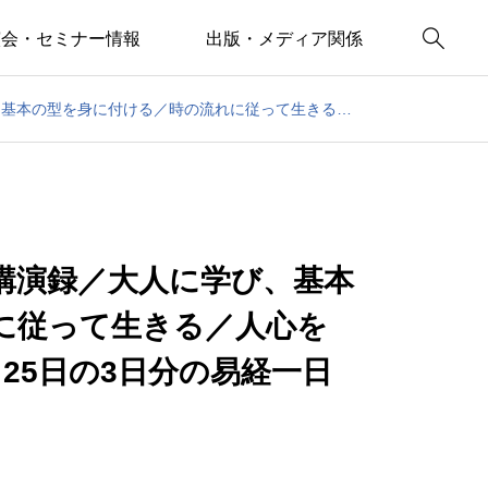

演会・セミナー情報
出版・メディア関係
思風先生から葉書／20年前の講演録／大人に学び、基本の型を身に付ける／時の流れに従って生きる／人心を集める～帝王学の書～3月23～25日の3日分の易経一日一言
講演録／大人に学び、基本
に従って生きる／人心を
25日の3日分の易経一日