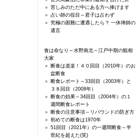
苦しみのただ中にある方へ捧げます
占い師の役目～君子は占わず
究極の困難に遭遇したら？ 一休禅師の
遺言
食は命なり～水野南北～江戸中期の観相
大家
断食は道楽！４０回目（2010年）のお
盆断食
断食レポート～33回目（2003年）と
３８回目（2008年）
断食の効果～34回目（2004年）の１
週間断食レポート
断食の注意事項～リバウンドの防ぎ方
初めての断食は1970年
51回目（2021年）の一週間断食～半
世紀を超えた(笑)