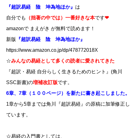
『超訳易経 陰 坤為地ほか』
は
自分でも
（拙著の中では）一番好きな本
です
❤
amazonで まえがき が無料で読めます！
新版​​
『超訳易経 陰 坤為地ほか』
​https://www.amazon.co.jp/dp/478772018X
☆
みんなの易経として多くの読者に愛されてきた
『超訳・易経 自分らしく生きるためのヒント』(角川
SSC新書)の
増補改訂版
です。
6章、7章（１００ページ）を新たに書き起こしました。
1章から5章までは角川『超訳易経』の原稿に加筆修正し
ています。
☆易経の入門書としては、