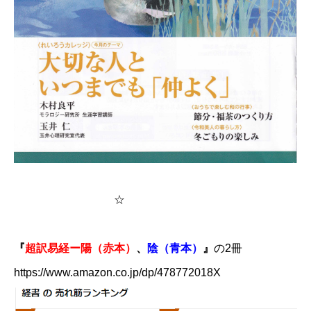
☆
『
​超訳易経ー陽（赤本）​
、
陰（青本）
』​​
の2冊
https://www.amazon.co.jp/dp/478772018X