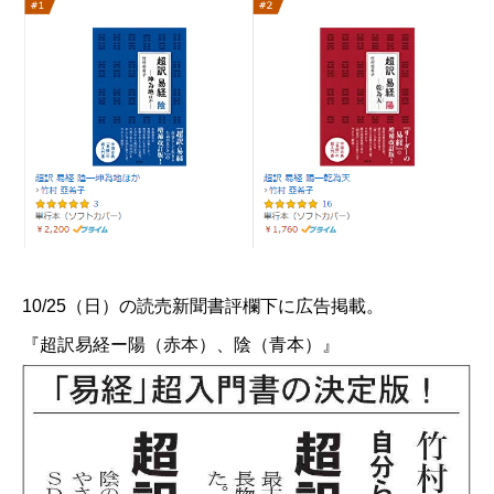
10/25（日）の読売新聞書評欄下に広告掲載。
『​超訳易経ー陽（赤本）​、陰（青本）』