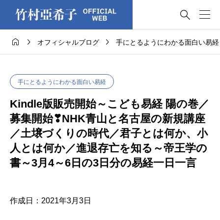




オフィシャルブログ
手にとるようにわかる面白い易経
手にとるようにわかる面白い易経
Kindle版販売開始～こども易経 陽の巻／
募集開始❣NHK青山と名古屋の新規講座
／土壌づくりの時代／君子とは何か、小
人とは何か／進退存亡を知る～帝王学の
書～3月4～6日の3日分の易経一日一言
作成日：2021年3月3日