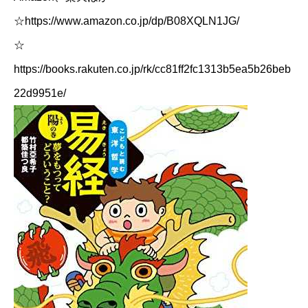
☆​
https://www.amazon.co.jp/dp/B08XQLN1JG/
☆​
https://books.rakuten.co.jp/rk/cc81ff2fc1313b5ea5b26beb
22d9951e/