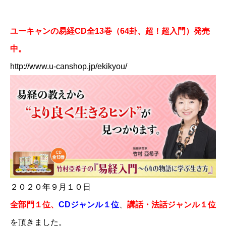
ユーキャンの易経CD全13巻（64卦、超！超入門）発売
中。
http://www.u-canshop.jp/ekikyou/​
２０２０年９月１０日
全部門１位
、
CDジャンル１位
、
​講話・
法話ジャンル１位
を頂きました。