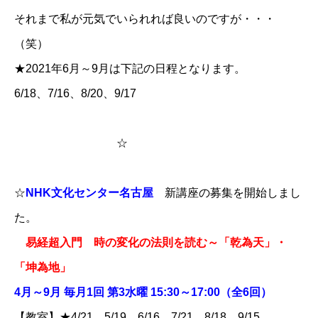
それまで私が元気でいられれば良いのですが・・・
（笑）
★2021年6月～9月は下記の日程となります。
6/18、7/16、8/20、9/17
☆
☆
NHK文化センター名古屋
新講座の募集を開始しまし
た。
易経超入門 時の変化の法則を読む～「乾為天」・
「坤為地」
4月～9月 毎月1回 第3水曜 15:30～17:00（全6回）
【教室】★4/21、5/19、6/16、7/21、8/18、9/15