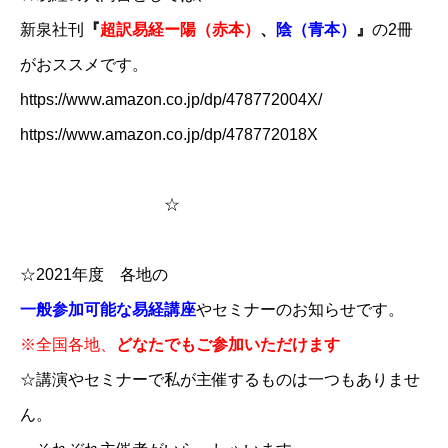
新泉社刊
​​『
​超訳易経ー陽（赤本）​
、
陰（青本）
』​​
の2冊
がおススメです。​
https://www.amazon.co.jp/dp/478772004X/
https://www.amazon.co.jp/dp/478772018X
☆
​​​
☆2021年度 各地の
一般参加可能な易経講座
やセミナーのお知らせです。
※全国各地、
どなたでもご参加いただけます
☆講演やセミナーで私が主催するものは一つもありませ
ん。