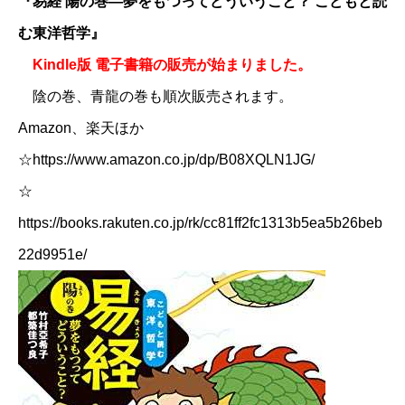
『易経 陽の巻―夢をもつってどういうこと？ こどもと読
む東洋哲学』
Kindle版 電子書籍の販売が始まりました。
陰の巻、青龍の巻も順次販売されます。
Amazon、楽天ほか
☆​
https://www.amazon.co.jp/dp/B08XQLN1JG/
☆​
https://books.rakuten.co.jp/rk/cc81ff2fc1313b5ea5b26beb
22d9951e/