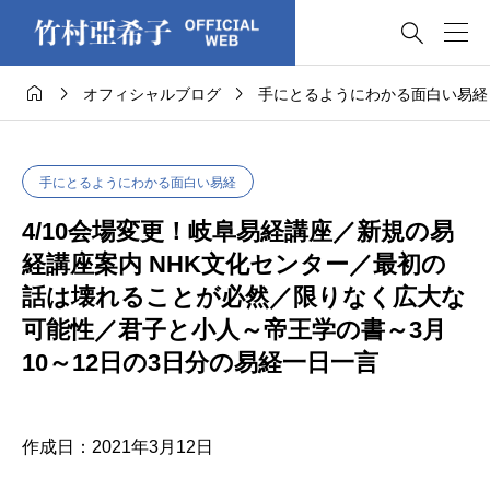




オフィシャルブログ
手にとるようにわかる面白い易経
手にとるようにわかる面白い易経
4/10会場変更！岐阜易経講座／新規の易
経講座案内 NHK文化センター／最初の
話は壊れることが必然／限りなく広大な
可能性／君子と小人～帝王学の書～3月
10～12日の3日分の易経一日一言
作成日：2021年3月12日