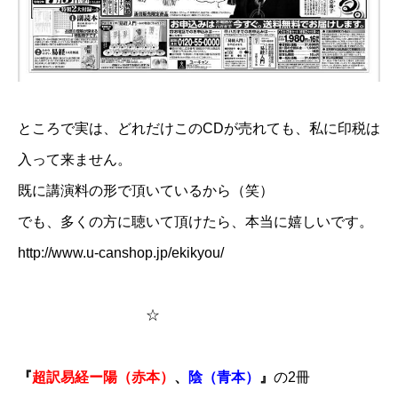
ところで実は、どれだけこのCDが売れても、私に印税は
入って来ません。
既に講演料の形で頂いているから（笑）
でも、多くの方に聴いて頂けたら、本当に嬉しいです。
http://www.u-canshop.jp/ekikyou/
☆
『
​超訳易経ー陽（赤本）​
、
陰（青本）
』​​
の2冊