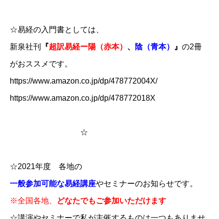
☆易経の入門書としては、
新泉社刊
​​『
​超訳易経ー陽（赤本）​
、
陰（青本）
』​​
の2冊
がおススメです。​
https://www.amazon.co.jp/dp/478772004X/
https://www.amazon.co.jp/dp/478772018X
☆
​​​
☆2021年度 各地の
一般参加可能な易経講座
やセミナーのお知らせです。
※全国各地、
どなたでもご参加いただけます
☆講演やセミナーで私が主催するものは一つもありませ