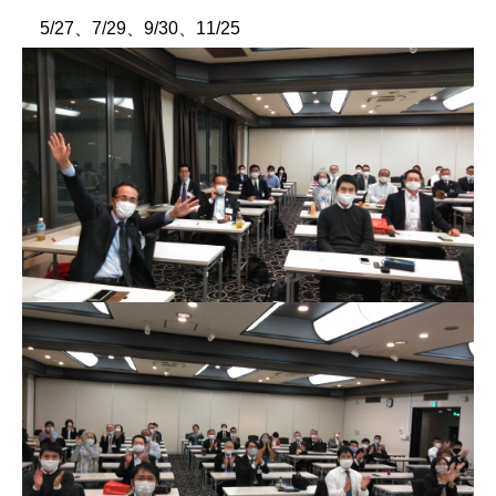
5/27、7/29、9/30、11/25