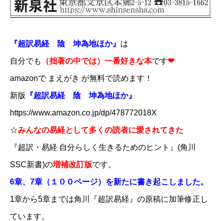
『超訳易経 陰 坤為地ほか』
は
自分でも
（拙著の中では）一番好きな本
です
❤
amazonで まえがき が無料で読めます！
新版​​
『超訳易経 陰 坤為地ほか』
​https://www.amazon.co.jp/dp/478772018X
☆
みんなの易経として多くの読者に愛されてきた
『超訳・易経 自分らしく生きるためのヒント』(角川
SSC新書)の
増補改訂版
です。
6章、7章（１００ページ）を新たに書き起こしました。
1章から5章までは角川『超訳易経』の原稿に加筆修正し
ています。