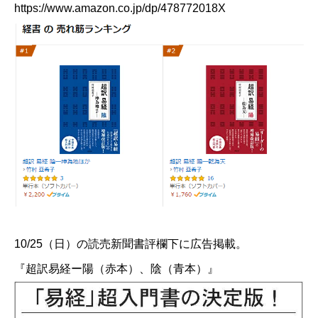
https://www.amazon.co.jp/dp/478772018X
10/25（日）の読売新聞書評欄下に広告掲載。
『​超訳易経ー陽（赤本）​、陰（青本）』