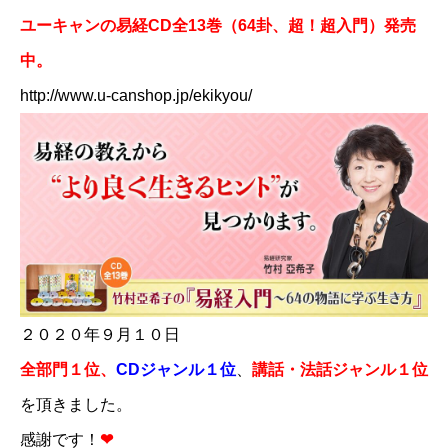
ユーキャンの易経CD全13巻（64卦、超！超入門）発売
中。
http://www.u-canshop.jp/ekikyou/​
２０２０年９月１０日
全部門１位
、
CDジャンル１位
、
​講話・
法話ジャンル１位
を頂きました。
感謝です！
❤