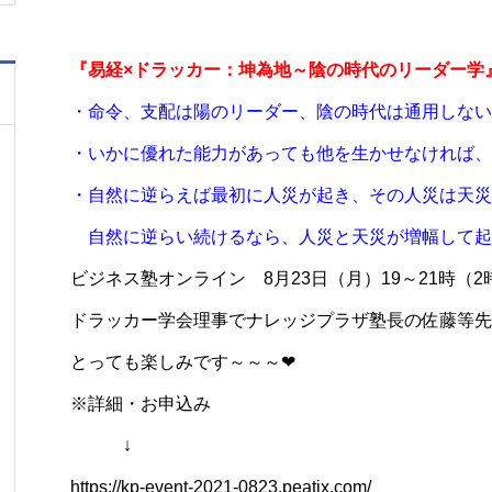
『易経×ドラッカー：坤為地～陰の時代のリーダー学
・命令、支配は陽のリーダー、陰の時代は通用しない
・いかに優れた能力があっても他を生かせなければ、
・自然に逆らえば最初に人災が起き、その人災は天災
自然に逆らい続けるなら、人災と天災が増幅して起
ビジネス塾オンライン 8月23日（月）19～21時（2
ドラッカー学会理事でナレッジプラザ塾長の佐藤等先
とっても楽しみです～～～❤
※詳細・お申込み
↓
https://kp-event-2021-0823.peatix.com/