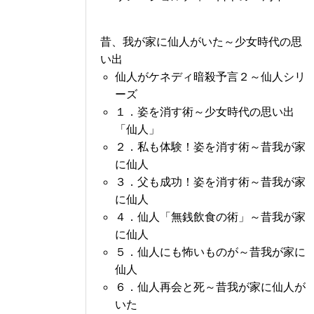
昔、我が家に仙人がいた～少女時代の思
い出
仙人がケネディ暗殺予言２～仙人シリ
ーズ
１．姿を消す術～少女時代の思い出
「仙人」
２．私も体験！姿を消す術～昔我が家
に仙人
３．父も成功！姿を消す術～昔我が家
に仙人
４．仙人「無銭飲食の術」～昔我が家
に仙人
５．仙人にも怖いものが～昔我が家に
仙人
６．仙人再会と死～昔我が家に仙人が
いた