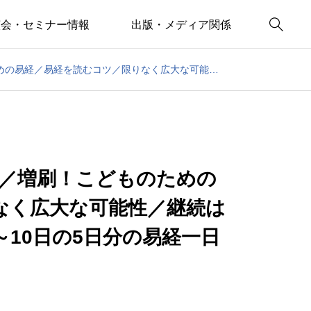

演会・セミナー情報
出版・メディア関係
減食2日間～恒例の１週間断食／増刷！こどものための易経／易経を読むコツ／限りなく広大な可能性／継続は力なり～帝王学の書～8月6日～10日の5日分の易経一日一言
食／増刷！こどものための
なく広大な可能性／継続は
～10日の5日分の易経一日