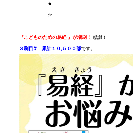
★
☆
『こどものための易経 』が増刷！
感謝！
３刷目❣ 累計１０,５００部
です。