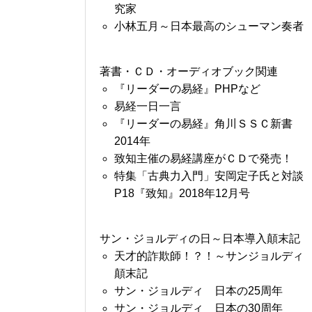
究家
小林五月～日本最高のシューマン奏者
著書・ＣＤ・オーディオブック関連
『リーダーの易経』PHPなど
易経一日一言
『リーダーの易経』角川ＳＳＣ新書
2014年
致知主催の易経講座がＣＤで発売！
特集「古典力入門」安岡定子氏と対談
P18『致知』2018年12月号
サン・ジョルディの日～日本導入顛末記
天才的詐欺師！？！～サンジョルディ
顛末記
サン・ジョルディ 日本の25周年
サン・ジョルディ 日本の30周年