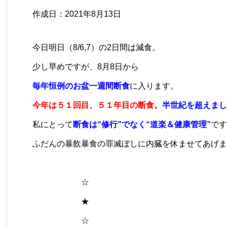
作成日：2021年8月13日
​​今日明日（8/6,7）の2日間は減食。
少し早めですが、8月8日から
毎年恒例のお盆一週間断食
に入ります。
今年は５１回目、５１年目の断食。
半世紀を超えまし
私にとって
断食は“修行”でなく“道楽＆健康管理”
です
ふだんの暴飲暴食の罪滅ぼしに内臓を休ませてあげま
☆
★
☆