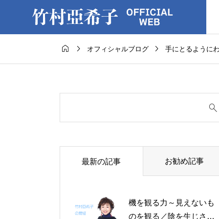



オフィシャルブログ
手にとるように
お勧め記事
最新の記事
機を観る力～見えないも
のを観る／陰を生じさせ