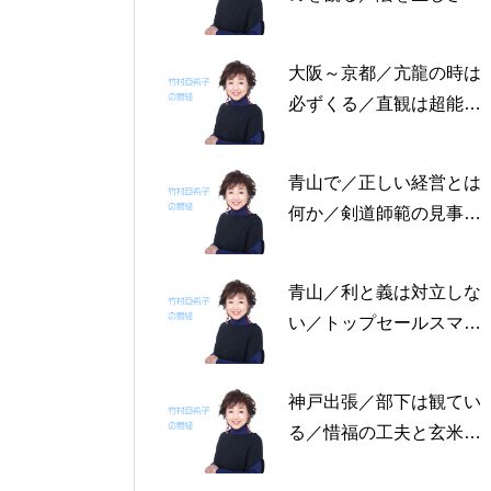
る恩返しを／固定観念を
捨てる～帝王学の書～2
大阪～京都／亢龍の時は
月4日～2月8日の5日分
必ずくる／直観は超能力
の易経一日一言
にあらず／易の三義～帝
王学の書～1月30日～2
青山で／正しい経営とは
月3日の5日分の易経一日
何か／剣道師範の見事な
一言
陰の力／信じる力 ～帝
王学の書～1月25日～29
青山／利と義は対立しな
日の5日分の易経一日一
い／トップセールスマン
言
は陰の力を発揮する／公
に立って行なう～帝王学
神戸出張／部下は観てい
の書～1月19日～24日の
る／惜福の工夫と玄米食
6日分の易経一日一言
／天地の交わり～帝王学