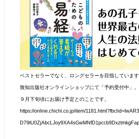
ベストセラーでなく、ロングセラーを目指しています
致知出版社オンラインショップにて「予約受付中」。
９月下旬頃にお届け予定とのことです。
https://online.chichi.co.jp/item/1181.html?fbclid=I
D79tU0ZjAbcLJoy9XA4sGwMNfD1pccb9DxztmkgFap