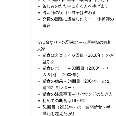
苦しみのただ中にある方へ捧げます
占い師の役目～君子は占わず
究極の困難に遭遇したら？ 一休禅師の
遺言
食は命なり～水野南北～江戸中期の観相
大家
断食は道楽！４０回目（2010年）のお
盆断食
断食レポート～33回目（2003年）と
３８回目（2008年）
断食の効果～34回目（2004年）の１
週間断食レポート
断食の注意事項～リバウンドの防ぎ方
初めての断食は1970年
51回目（2021年）の一週間断食～半
世紀を超えた(笑)