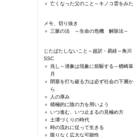
亡くなった父のこと～キノコ雲をみた
メモ、切り抜き
三脈の法 ～生命の危機 解除法～
じたばたしないこと～超訳・易経～角川
SSC
兆し～潜象は現象に前駆する～楢崎皐
月
閉塞を打ち破る力は必ず社会の下層か
ら
人の厚み
積極的に陰の力を用いよう
いつ進む、いつ止まるの見極め方
土壌づくりの時代
時の流れに従って生きる
限りなく広大な可能性