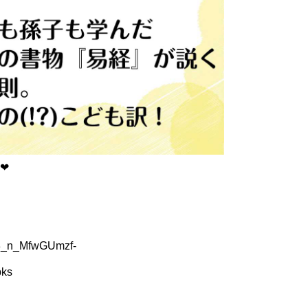
❤
wAR3_n_MfwGUmzf-
ks