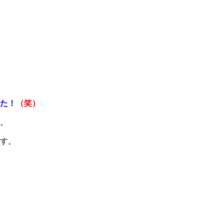
た！
​（笑）​
。
す。