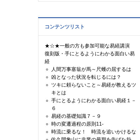
の書～1月14日～18日の
5日分の易経一日一言
コンテンツリスト
★☆★一般の方も参加可能な易経講演
復刻版・手にとるようにわかる面白い易
経
人間万事塞翁が馬～尺蠖の屈するは
凶となった状況を転じるには？
ツキに頼らないこと～易経が教えるツ
キとは
手にとるようにわかる面白い易経１－
６
易経の基礎知識７－９
時の変遷過程の原則11-
時流に乗るな！ 時流を追いかけるな
佐久間象山に非業の最期を告げた卦