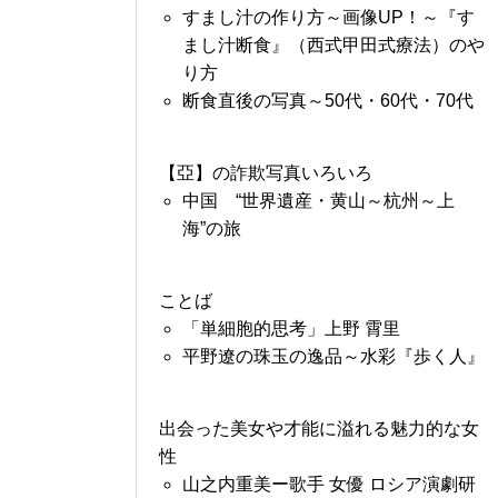
すまし汁の作り方～画像UP！～『す
まし汁断食』（西式甲田式療法）のや
り方
断食直後の写真～50代・60代・70代
【亞】の詐欺写真いろいろ
中国 “世界遺産・黄山～杭州～上
海”の旅
ことば
「単細胞的思考」上野 霄里
平野遼の珠玉の逸品～水彩『歩く人』
出会った美女や才能に溢れる魅力的な女
性
山之内重美ー歌手 女優 ロシア演劇研