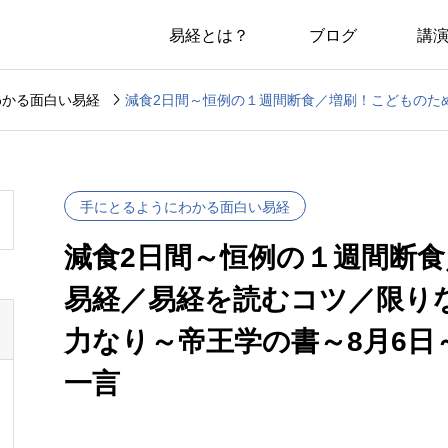
易経とは？
ブログ
講

わかる面白い易経
手にとるようにわかる面白い易経
減食2日間～恒例の１週間断
易経／易経を読むコツ／限り
力なり～帝王学の書～8月6日
一言