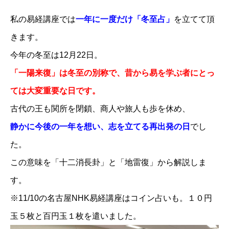
私の易経講座では
一年に一度だけ「冬至占」
を立てて頂
きます。
今年の冬至は12月22日。
「一陽来復」は冬至の別称で、昔から易を学ぶ者にとっ
ては大変重要な日です。
古代の王も関所を閉鎖、商人や旅人も歩を休め、
静かに今後の一年を想い、志を立てる再出発の日
でし
た。
この意味を「十二消長卦」と「地雷復」から解説しま
す。
※11/10の名古屋NHK易経講座はコイン占いも。１０円
玉５枚と百円玉１枚を遣いました。