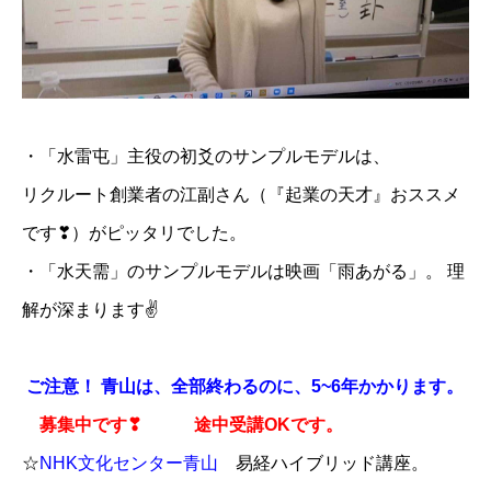
・「水雷屯」主役の初爻のサンプルモデルは、
リクルート創業者の江副さん（『起業の天才』おススメ
です❣）がピッタリでした。
・「水天需」のサンプルモデルは映画「雨あがる」。 理
解が深まります✌
ご注意！ 青山は、全部終わるのに、5~6年かかります。
募集中です❣
​
​途中受講OKです。​
☆
NHK文化センター青山
易経ハイブリッド講座。