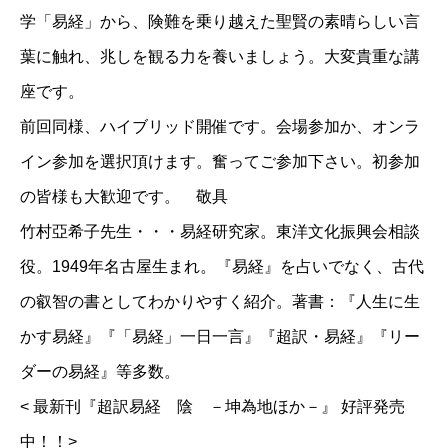
学「易経」から、険難を乗り越えた聖賢の素晴らしい言
葉に触れ、兆しを観る力を養いましょう。大変貴重な講
座です。
前回同様、ハイブリッド開催です。会場参加か、オンラ
イン参加を選択頂けます。奮ってご参加下さい。初参加
の皆様も大歓迎です。 敬具
竹村亞希子先生・・・易経研究家。東洋文化振興会相談
役。1949年名古屋生まれ。『易経』を占いでなく、古代
の叡智の書としてわかりやすく紹介。著書：『人生に生
かす易経』『「易経」一日一言』『超訳・易経』『リー
ダーの易経』等多数。
< 最新刊『超訳易経 陰 －坤為地ほか－』 好評発売
中！！>