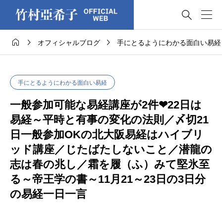




オフィシャルブログ
手にとるようにわかる面白い易経
手にとるようにわかる面白い易経
一般参加可能な易経講座が2件❤22日は
易経～平時と有事の変化の法則／〆切21
日一般参加OKの北大阪易経はハイブリ
ッド講座／じたばたしないこと／潜龍の
志は春の兆し／霜を履（ふ）みて堅氷至
る～帝王学の書～11月21～23日の3日分
の易経一日一言