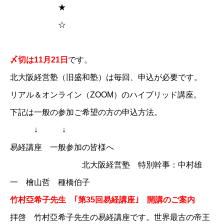
★
☆
〆切は11月21日
です。
北大阪経営塾（旧盛和塾）は毎回、申込が必要です。
リアル＆オンライン（ZOOM）のハイブリッド講座。
下記は一般の参加ご希望の方の申込方法。
↓ ↓
易経講座 一般参加の皆様へ
北大阪経営塾 特別幹事：中村雄
一 檜山哲 種橋伯子​
竹村亞希子先生 ｢第35回易経講座｣ 開講のご案内
拝啓 竹村亞希子先生の易経講座です。世界最古の帝王