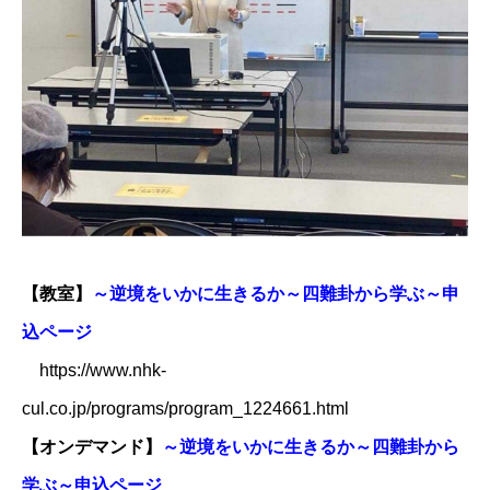
【教室】
～逆境をいかに生きるか～四難卦から学ぶ​～申
込ページ
​
https://www.nhk-
cul.co.jp/programs/program_1224661.html​
【オンデマンド】
～逆境をいかに生きるか～四難卦から
学ぶ​～申込ページ