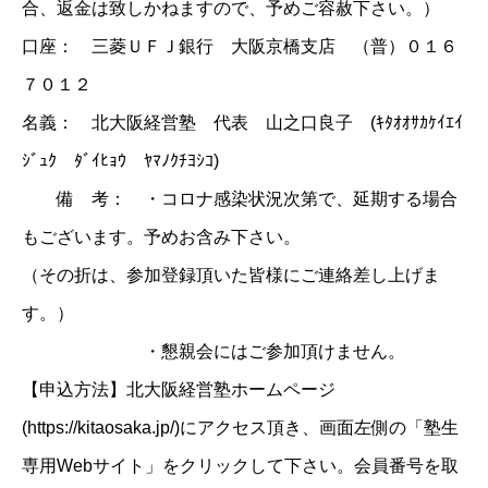
合、返金は致しかねますので、予めご容赦下さい。）
口座： 三菱ＵＦＪ銀行 大阪京橋支店 （普）０１６
７０１２
名義： 北大阪経営塾 代表 山之口良子 (ｷﾀｵｵｻｶｹｲｴｲ
ｼﾞｭｸ ﾀﾞｲﾋｮｳ ﾔﾏﾉｸﾁﾖｼｺ)
備 考： ・コロナ感染状況次第で、延期する場合
もございます。予めお含み下さい。
（その折は、参加登録頂いた皆様にご連絡差し上げま
す。）
・懇親会にはご参加頂けません。
【申込方法】北大阪経営塾ホームページ
(https://kitaosaka.jp/)にアクセス頂き、画面左側の「塾生
専用Webサイト」をクリックして下さい。会員番号を取