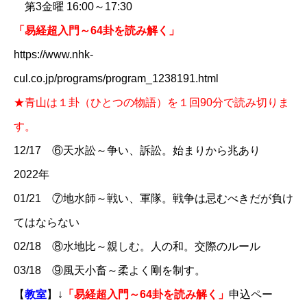
第3金曜 16:00～17:30
「易経超入門～64卦を読み解く」​
https://www.nhk-
cul.co.jp/programs/program_1238191.html
​★青山は１卦（ひとつの物語）を１回90分で読み切りま
す。​
12/17 ⑥天水訟～争い、訴訟。始まりから兆あり
2022年
01/21 ⑦地水師～戦い、軍隊。戦争は忌むべきだが負け
てはならない
02/18 ⑧水地比～親しむ。人の和。交際のルール
03/18 ⑨風天小畜～柔よく剛を制す。
【
教室
】↓
「易経超入門～64卦を読み解く」
申込ペー