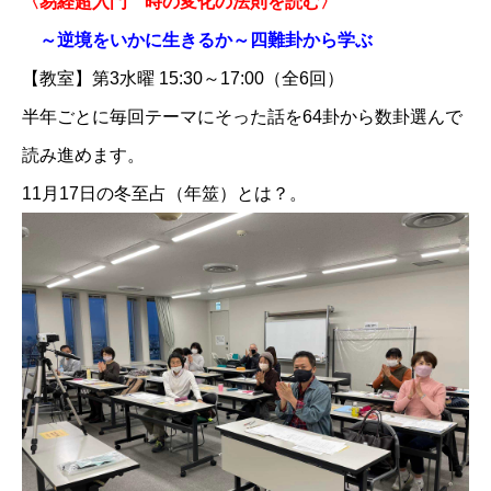
〈易経超入門 時の変化の法則を読む〉
​～逆境をいかに生きるか～四難卦から学ぶ​
【教室】第3水曜 15:30～17:00（全6回）
半年ごとに毎回テーマにそった話を64卦から数卦選んで
読み進めます。
11月17日の
冬至占（年筮）とは？。